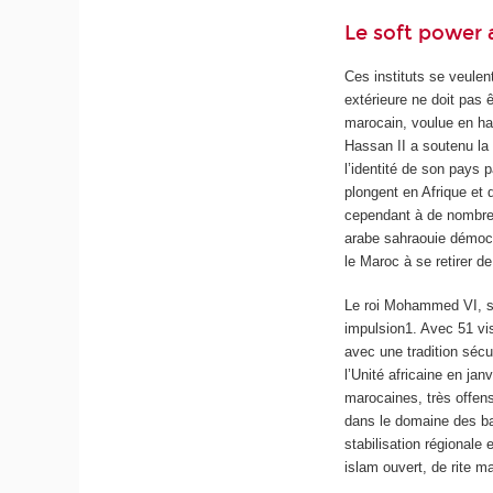
Le soft power 
Ces instituts se veule
extérieure ne doit pas 
marocain, voulue en ha
Hassan II a soutenu la 
l’identité de son pays 
plongent en Afrique et 
cependant à de nombreux
arabe sahraouie démocra
le Maroc à se retirer d
Le roi Mohammed VI, s’i
impulsion
1
. Avec 51 vi
avec une tradition sécu
l’Unité africaine en jan
marocaines, très offen
dans le domaine des ban
stabilisation régional
islam ouvert, de rite m