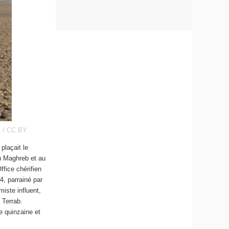
s / CC BY
plaçait le
u Maghreb et au
fice chérifien
4, parrainé par
miste influent,
 Terrab.
e quinzaine et