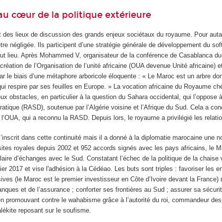
au cœur de la politique extérieure
nt des lieux de discussion des grands enjeux sociétaux du royaume. Pour auta
être négligée. Ils participent d’une stratégie générale de développement du so
ut lieu. Après Mohammed V, organisateur de la conférence de Casablanca du 
création de l’Organisation de l’unité africaine (OUA devenue Unité africaine) et
par le biais d’une métaphore arboricole éloquente : « Le Maroc est un arbre don
qui respire par ses feuilles en Europe. » La vocation africaine du Royaume ché
 obstacles, en particulier à la question du Sahara occidental, qui l’oppose 
tique (RASD), soutenue par l’Algérie voisine et l’Afrique du Sud. Cela a con
e l’OUA, qui a reconnu la RASD. Depuis lors, le royaume a privilégié les relatio
nscrit dans cette continuité mais il a donné à la diplomatie marocaine une n
sites royales depuis 2002 et 952 accords signés avec les pays africains, le 
laire d’échanges avec le Sud. Constatant l’échec de la politique de la chaise vi
vier 2017 et vise l'adhésion à la Cédéao. Les buts sont triples : favoriser les e
sives (le Maroc est le premier investisseur en Côte d’Ivoire devant la France
ques et de l’assurance ; conforter ses frontières au Sud ; assurer sa sécurit
e en promouvant contre le wahabisme grâce à l’autorité du roi, commandeur des
alékite reposant sur le soufisme.