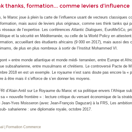
nk thanks, formation... comme leviers d’influence
s, le Maroc joue à plein la carte de l’influence usant de vecteurs classiques
nformation, mais aussi de leviers plus originaux, comme ses think tanks qui pa
es réseaux de l’expertise. Les conférences
Atlantic Dialogues
, EuroMeSCo, pri
litique et la sécurité en Méditerranée, ou celle de la World Policy en attestent
ormation, accueillant des étudiants africains (9 000 en 2017), mais aussi des c
s imams, de plus en plus nombreux à sortir de l’Institut Mohammed VI.
pont » entre monde atlantique et monde médi- terranéen, entre Europe et Afri
ique subsaharienne, entre musulmans et chrétiens. Le controversé Pacte de M
mbre 2018 en est un exemple. Le royaume n’est sans doute pas encore la « 
pire à être mais il s’efforce de s’en donner les moyens.
’IFRI d’Alain Antil sur Le Royaume du Maroc et sa politique envers l’Afrique su
sa « nouvelle frontière » : lecture critique du versant économique de la straté
e Jean-Yves Moisseron (avec Jean-François Daguzan) à la FRS, Les ambition
sub- saharienne : une diplomatie royale, octobre 2017.
nal
| Formation
Commerce