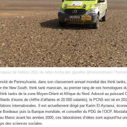
ainqueur de l'édition 2011 du rallye Aicha des gazelles @Konuzelmann Thoma
ersité de Pennsylvanie, dans son classement annuel mondial des think tanks, 
or the New South
, think tank marocain, au premier rang de ses homologues d
hink tanks de la zone Moyen-Orient et Afrique du Nord. Adossé au puissant Of
liards d’euros de chiffre d’affaires et 20 000 salariés), le PCNS est né en 201
relations internationales. Il est actuellement dirigé par Karim El Aynaoui, écono
 de Bordeaux puis la Banque mondiale, et conseiller du PDG de l’OCP, Mostafa
au Maroc avant les années 2000, ces laboratoires d’idées sont aujourd’hui un
ps des sciences sociales.