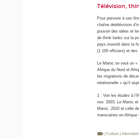
Télévision, thi
Pour parvenir à ses fin
chaîne detélévision d’i
pouvoir des idées et l
de think tanks sur la po
pays investit dans la f
(1 100 officiers) et de
Le Maroc se veut un « 
Afrique du Nord et Afr
les migrations de déce
relationnelle » qu’il as
1 : Voir les études à l
nov. 2003, Le Maroc et 
Maroc, 2010 et celle d
marocaines en Afrique 
| Culture
| Internatio