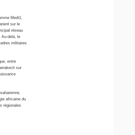
 comme Medi1,
rient sur le
ncipal réseau
. Au-delà, le
adres militaires
que, entre
arrakech sur
puissance
bsaharienne,
gie africaine du
s régionales