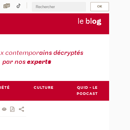
le
bl
o
g
ux contempor
ains décryptés
par nos
expert
s
IÉTÉ
CULTURE
QUID - LE
PODCAST