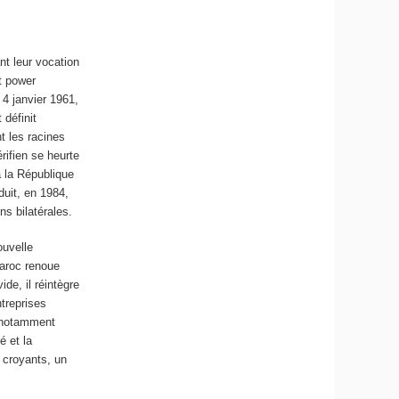
nt leur vocation
ft power
4 janvier 1961,
 définit
t les racines
rifien se heurte
à la République
duit, en 1984,
ns bilatérales.
ouvelle
Maroc renoue
de, il réintègre
ntreprises
) notamment
é et la
 croyants, un