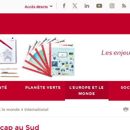
Accès directs
Les enje
NTÉ
PLANÈTE VERTE
L'EUROPE ET LE
SOC
MONDE
t le monde
International
 cap au Sud