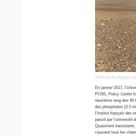
Véhicule de l'équipe v
En janvier 2017, l’Univ
PCNS,
Policy Center f
neuvième rang des 90 t
des phosphates (3,3 mil
l’Institut français des 
passé par l’université
Quasiment inexistants 
couvrent tous les cham