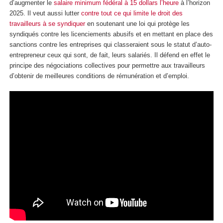
d’augmenter le
salaire minimum fédéral à 15 dollars l’heure
à l’horizon
2025. Il veut aussi lutter
contre tout ce qui limite le droit des
travailleurs à se syndiquer
en soutenant une loi qui protège les
syndiqués contre les licenciements abusifs et en mettant en place des
sanctions contre les entreprises qui classeraient sous le statut d’auto-
entrepreneur ceux qui sont, de fait, leurs salariés. Il défend en effet le
principe des négociations collectives pour permettre aux travailleurs
d’obtenir de meilleures conditions de rémunération et d’emploi.