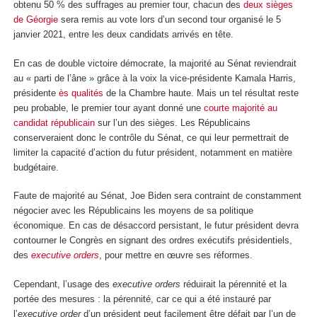
obtenu 50 % des suffrages au premier tour, chacun des
deux sièges
de Géorgie
sera remis au vote lors d’un second tour organisé le 5
janvier 2021, entre les deux candidats arrivés en tête.
En cas de double victoire démocrate, la majorité au Sénat reviendrait
au « parti de l’âne » grâce à la voix la vice-présidente Kamala Harris,
présidente
ès qualités
de la Chambre haute. Mais un tel résultat reste
peu probable, le premier tour ayant donné une
courte majorité au
candidat républicain
sur l’un des sièges. Les Républicains
conserveraient donc le contrôle du Sénat, ce qui leur permettrait de
limiter la capacité d’action du futur président, notamment en matière
budgétaire.
Faute de majorité au Sénat, Joe Biden sera contraint de constamment
négocier avec les Républicains les moyens de sa politique
économique. En cas de désaccord persistant, le futur président devra
contourner le Congrès en signant des ordres exécutifs présidentiels,
des
executive orders
, pour mettre en œuvre ses réformes.
Cependant, l’usage des
executive orders
réduirait la pérennité et la
portée des mesures : la pérennité, car ce qui a été instauré par
l’
executive order
d’un président peut facilement être défait par l’un de