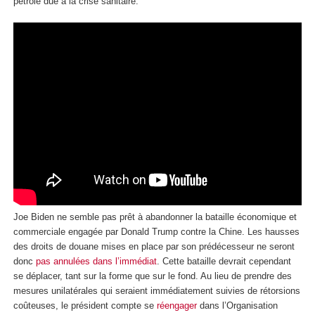
pétrole due à la crise sanitaire.
Joe Biden ne semble pas prêt à abandonner la bataille économique et
commerciale engagée par Donald Trump contre la Chine. Les hausses
des droits de douane mises en place par son prédécesseur ne seront
donc
pas annulées dans l’immédiat
. Cette bataille devrait cependant
se déplacer, tant sur la forme que sur le fond. Au lieu de prendre des
mesures unilatérales qui seraient immédiatement suivies de rétorsions
coûteuses, le président compte se
réengager
dans l’Organisation