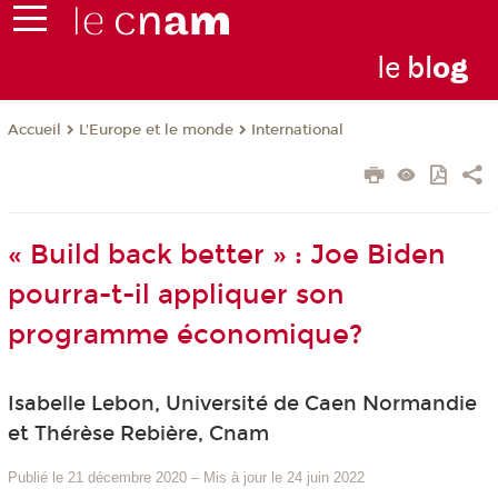
le
bl
o
g
L'Europe et le monde
International
Accueil
« Build back better » : Joe Biden
pourra-t-il appliquer son
programme économique?
Isabelle Lebon, Université de Caen Normandie
et Thérèse Rebière, Cnam
Publié le 21 décembre 2020
–
Mis à jour le 24 juin 2022