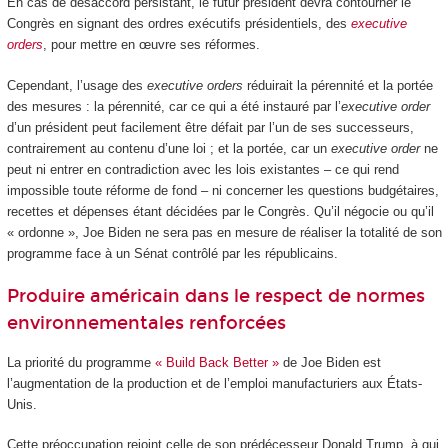
En cas de désaccord persistant, le futur président devra contourner le
Congrès en signant des ordres exécutifs présidentiels, des
executive
orders
, pour mettre en œuvre ses réformes.
Cependant, l’usage des
executive orders
réduirait la pérennité et la portée
des mesures : la pérennité, car ce qui a été instauré par l’
executive order
d’un président peut facilement être défait par l’un de ses successeurs,
contrairement au contenu d’une loi ; et la portée, car un
executive order
ne
peut ni entrer en contradiction avec les lois existantes – ce qui rend
impossible toute réforme de fond – ni concerner les questions budgétaires,
recettes et dépenses étant décidées par le Congrès. Qu’il négocie ou qu’il
« ordonne », Joe Biden ne sera pas en mesure de réaliser la totalité de son
programme face à un Sénat contrôlé par les républicains.
Produire américain dans le respect de normes
environnementales renforcées
La priorité du programme
« Build Back Better »
de Joe Biden est
l’augmentation de la production et de l’emploi manufacturiers aux États-
Unis.
Cette préoccupation rejoint celle de son prédécesseur Donald Trump, à qui