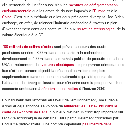
elle permettait de justifier aussi bien les
mesures de dérèglementation
environnementale
que les droits de douane imposés à
l’Europe
et à la
Chine
. C’est sur la méthode que les deux présidents divergent. Joe Biden
envisage, en effet, de relancer l’industrie américaine à travers un plan
d’investissement dans des secteurs liés aux
nouvelles technologies
, de la
voiture électrique à la 5G.
700 milliards de dollars d’aides
sont prévus au cours des quatre
prochaines années : 300 milliards consacrés à la recherche et
développement et 400 milliards aux achats publics de produits « made in
USA », notamment des
voitures électriques
. Le programme démocrate se
fixe d’ailleurs comme objectif la création d’un million d’emplois
supplémentaires dans une industrie automobile qui s’éloignerait de
l’utilisation des énergies fossiles pour s’inscrire dans la perspective d’une
économie américaine à
zéro émissions nettes
à l’horizon 2050.
Pour soutenir ses réformes en faveur de l’environnement, Joe Biden a
d’ores et déjà annoncé sa volonté de
réintégrer les États-Unis dans le
cadre des Accords de Paris
. Soucieux d’éviter un choc trop important sur
l’activité économique de certains États particulièrement concernés par
l’industrie pétro-gazière, il ne compte cependant
pas interdire dans