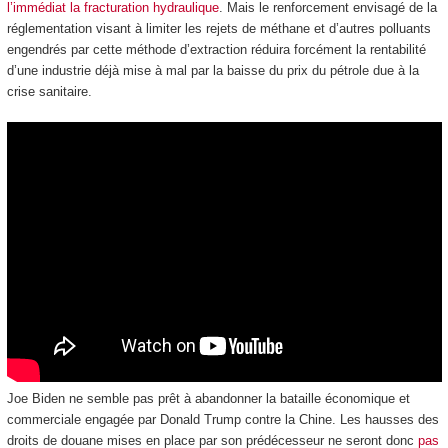
l’immédiat la fracturation hydraulique
. Mais le renforcement envisagé de la
réglementation visant à limiter les rejets de méthane et d’autres polluants
engendrés par cette méthode d’extraction réduira forcément la rentabilité
d’une industrie déjà mise à mal par la baisse du prix du pétrole due à la
crise sanitaire.
Joe Biden ne semble pas prêt à abandonner la bataille économique et
commerciale engagée par Donald Trump contre la Chine. Les hausses des
droits de douane mises en place par son prédécesseur ne seront donc
pas