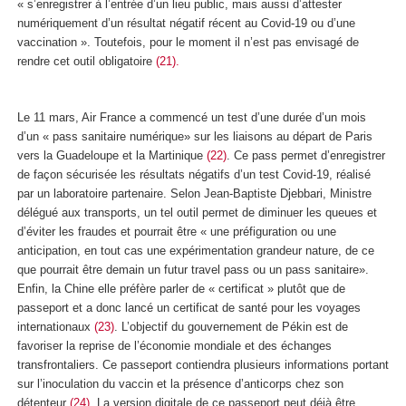
« s’enregistrer à l’entrée d’un lieu public, mais aussi d’attester
numériquement d’un résultat négatif récent au Covid-19 ou d’une
vaccination ». Toutefois, pour le moment il n’est pas envisagé de
rendre cet outil obligatoire
(21).
Le 11 mars, Air France a commencé un test d’une durée d’un mois
d’un « pass sanitaire numérique» sur les liaisons au départ de Paris
vers la Guadeloupe et la Martinique
(22)
. Ce pass permet d’enregistrer
de façon sécurisée les résultats négatifs d’un test Covid-19, réalisé
par un laboratoire partenaire. Selon Jean-Baptiste Djebbari, Ministre
délégué aux transports, un tel outil permet de diminuer les queues et
d’éviter les fraudes et pourrait être « une préfiguration ou une
anticipation, en tout cas une expérimentation grandeur nature, de ce
que pourrait être demain un futur travel pass ou un pass sanitaire».
Enfin, la Chine elle préfère parler de « certificat » plutôt que de
passeport et a donc lancé un certificat de santé pour les voyages
internationaux
(23)
. L’objectif du gouvernement de Pékin est de
favoriser la reprise de l’économie mondiale et des échanges
transfrontaliers. Ce passeport contiendra plusieurs informations portant
sur l’inoculation du vaccin et la présence d’anticorps chez son
détenteur
(24).
La version digitale de ce passeport peut déjà être