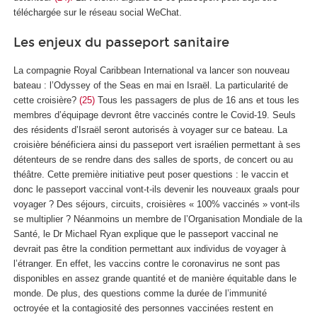
téléchargée sur le réseau social WeChat.
Les enjeux du passeport sanitaire
La compagnie Royal Caribbean International va lancer son nouveau
bateau : l’Odyssey of the Seas en mai en Israël. La particularité de
cette croisière?
(25)
Tous les passagers de plus de 16 ans et tous les
membres d’équipage devront être vaccinés contre le Covid-19. Seuls
des résidents d’Israël seront autorisés à voyager sur ce bateau. La
croisière bénéficiera ainsi du passeport vert israélien permettant à ses
détenteurs de se rendre dans des salles de sports, de concert ou au
théâtre. Cette première initiative peut poser questions : le vaccin et
donc le passeport vaccinal vont-t-ils devenir les nouveaux graals pour
voyager ? Des séjours, circuits, croisières « 100% vaccinés » vont-ils
se multiplier ? Néanmoins un membre de l’Organisation Mondiale de la
Santé, le Dr Michael Ryan explique que le passeport vaccinal ne
devrait pas être la condition permettant aux individus de voyager à
l’étranger. En effet, les vaccins contre le coronavirus ne sont pas
disponibles en assez grande quantité et de manière équitable dans le
monde. De plus, des questions comme la durée de l’immunité
octroyée et la contagiosité des personnes vaccinées restent en