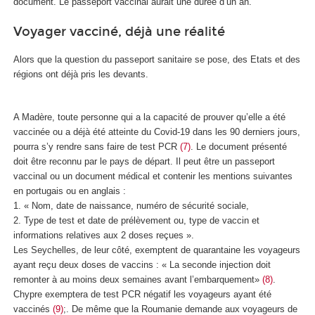
document. Le passeport vaccinal aurait une durée d’un an.
Voyager vacciné, déjà une réalité
Alors que la question du passeport sanitaire se pose, des Etats et des
régions ont déjà pris les devants.
A Madère, toute personne qui a la capacité de prouver qu’elle a été
vaccinée ou a déjà été atteinte du Covid-19 dans les 90 derniers jours,
pourra s’y rendre sans faire de test PCR
(7)
. Le document présenté
doit être reconnu par le pays de départ. Il peut être un passeport
vaccinal ou un document médical et contenir les mentions suivantes
en portugais ou en anglais :
1. « Nom, date de naissance, numéro de sécurité sociale,
2. Type de test et date de prélèvement ou, type de vaccin et
informations relatives aux 2 doses reçues ».
Les Seychelles, de leur côté, exemptent de quarantaine les voyageurs
ayant reçu deux doses de vaccins : « La seconde injection doit
remonter à au moins deux semaines avant l’embarquement»
(8)
.
Chypre exemptera de test PCR négatif les voyageurs ayant été
vaccinés
(9)
;. De même que la Roumanie demande aux voyageurs de