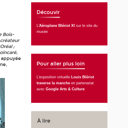
Découvir
L'
Aéroplane Blériot XI
sur le site du
musée
e Bois-
 créateur
Oréal ;
oincaré,
de appuyée
Pour aller plus loin
one,
L'exposition virtuelle
Louis Blériot
traverse la manche
en partenariat
avec
Google Arts & Culture
À lire