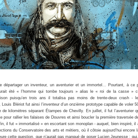
de départager un inventeur, un aventurier et un immortel… Pourtant, à ce p
rait été « l’homme qui tombe toujours » alias le « roi de la casse » c
on puisqu’en trois ans il totalisa pas moins de trente-deux crash - l
 Louis Blériot fut ainsi l’inventeur d’un onzième prototype capable de voler 
e de kilomètres séparant Étampes de Chevilly. En juillet, il fut l’aventurier q
pour rallier les falaises de Douvres et ainsi boucler la première traversée 
fin, il fut « immortalisé » en escortant son monoplan - auquel, bien inspiré, il
ctions du Conservatoire des arts et métiers, où il côtoie aujourd’hui encore 
re cette question, que n’aurait pas manqué de poser Lucien Jeunesse : qui