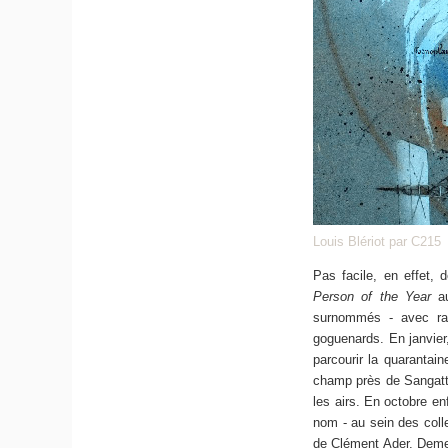
Louis Blériot par C215
Pas facile, en effet, 
Person of the Year
au
surnommés - avec rais
goguenards. En janvier,
parcourir la quarantain
champ près de Sangatte 
les airs. En octobre en
nom - au sein des colle
de Clément Ader. Demeu