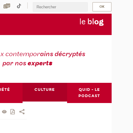
le
bl
o
g
ux contempor
ains décryptés
par nos
expert
s
IÉTÉ
CULTURE
QUID - LE
PODCAST