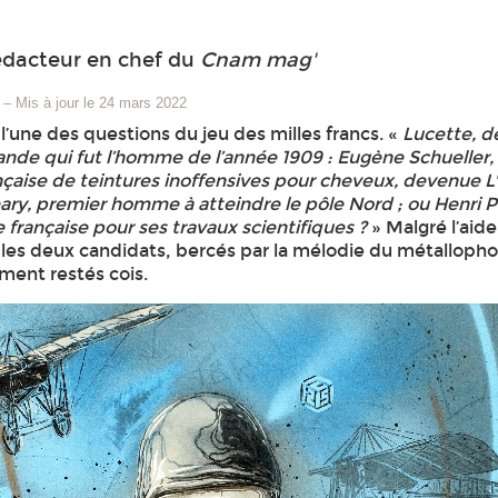
édacteur en chef du
Cnam mag'
–
Mis à jour le 24 mars 2022
 l’une des questions du jeu des milles francs. «
Lucette, d
nde qui fut l’homme de l’année 1909 : Eugène Schueller,
nçaise de teintures inoffensives pour cheveux, devenue L'
ry, premier homme à atteindre le pôle Nord ; ou Henri P
 française pour ses travaux scientifiques ?
» Malgré l’ai
 les deux candidats, bercés par la mélodie du métalloph
ment restés cois.