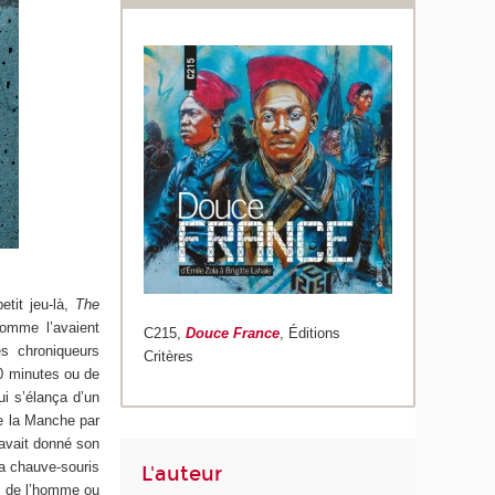
etit jeu-là,
The
omme l’avaient
C215,
Douce France
, Éditions
es chroniqueurs
Critères
50 minutes ou de
ui s’élança d’un
de la Manche par
 avait donné son
la chauve-souris
L'auteur
, de l’homme ou