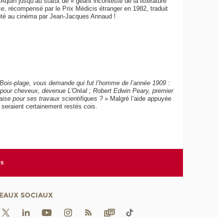
quin jusqu’au statut de « géant incontesté de la littérature
se
, récompensé par le Prix Médicis étranger en 1982, traduit
apté au cinéma par Jean-Jacques Annaud !
 Bois-plage, vous demande qui fut l’homme de l’année 1909 :
s pour cheveux, devenue L'Oréal ; Robert Edwin Peary, premier
aise pour ses travaux scientifiques ?
» Malgré l’aide appuyée
 seraient certainement restés cois.
es
EAUX SOCIAUX