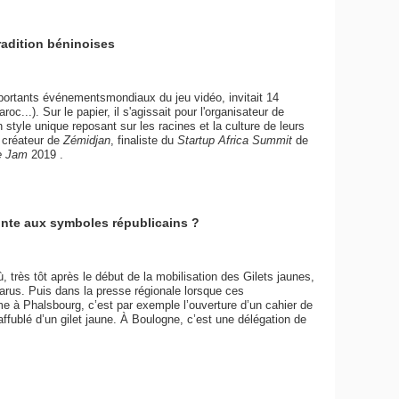
radition béninoises
mportants événementsmondiaux du jeu vidéo, invitait 14
..). Sur le papier, il s'agissait pour l'organisateur de
tyle unique reposant sur les racines et la culture de leurs
 créateur de
Zémidjan
, finaliste du
Startup Africa Summit
de
e Jam
2019 .
teinte aux symboles républicains ?
 très tôt après le début de la mobilisation des Gilets jaunes,
arus. Puis dans la presse régionale lorsque ces
à Phalsbourg, c’est par exemple l’ouverture d’un cahier de
ffublé d’un gilet jaune. À Boulogne, c’est une délégation de