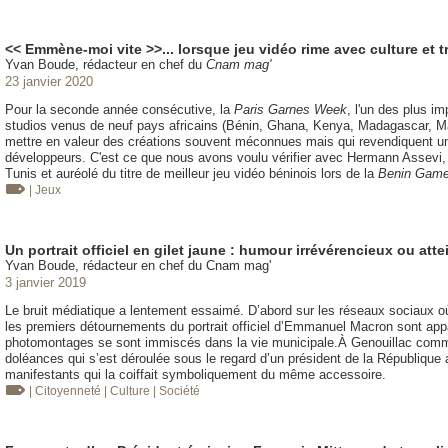
<< Emmène-moi vite >>... lorsque jeu vidéo rime avec culture et t
Yvan Boude, rédacteur en chef du
Cnam mag'
23 janvier 2020
Pour la seconde année consécutive, la
Paris Garnes Week
, l'un des plus i
studios venus de neuf pays africains (Bénin, Ghana, Kenya, Madagascar, Maroc.
mettre en valeur des créations souvent méconnues mais qui revendiquent un s
développeurs. C'est ce que nous avons voulu vérifier avec Hermann Assevi,
Tunis et auréolé du titre de meilleur jeu vidéo béninois lors de la
Benin Gam
| Jeux
Un portrait officiel en gilet jaune : humour irrévérencieux ou at
Yvan Boude, rédacteur en chef du Cnam mag'
3 janvier 2019
Le bruit médiatique a lentement essaimé. D’abord sur les réseaux sociaux où,
les premiers détournements du portrait officiel d’Emmanuel Macron sont app
photomontages se sont immiscés dans la vie municipale.À Genouillac comme 
doléances qui s’est déroulée sous le regard d’un président de la République a
manifestants qui la coiffait symboliquement du même accessoire.
| Citoyenneté
| Culture
| Société