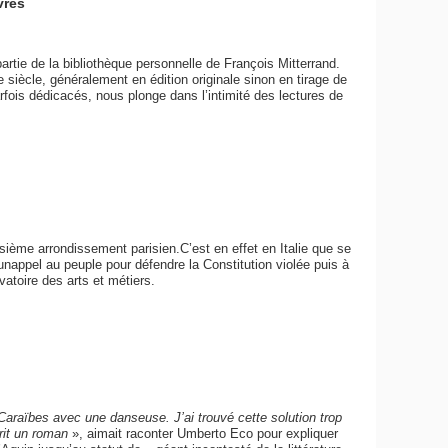
vres
rtie de la bibliothèque personnelle de François Mitterrand.
 siècle, généralement en édition originale sinon en tirage de
arfois dédicacés, nous plonge dans l’intimité des lectures de
isième arrondissement parisien.C’est en effet en Italie que se
, unappel au peuple pour défendre la Constitution violée puis à
vatoire des arts et métiers.
Caraïbes avec une danseuse. J’ai trouvé cette solution trop
crit un roman
», aimait raconter Umberto Eco pour expliquer