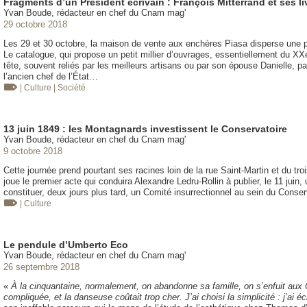
Fragments d’un Président écrivain : François Mitterrand et ses li
Yvan Boude, rédacteur en chef du Cnam mag'
29 octobre 2018
Les 29 et 30 octobre, la maison de vente aux enchères Piasa disperse une pa
Le catalogue, qui propose un petit millier d’ouvrages, essentiellement du XXe
tête, souvent reliés par les meilleurs artisans ou par son épouse Danielle, p
l’ancien chef de l’État…
| Culture
| Société
13 juin 1849 : les Montagnards investissent le Conservatoire
Yvan Boude, rédacteur en chef du Cnam mag'
9 octobre 2018
Cette journée prend pourtant ses racines loin de la rue Saint-Martin et du tro
joue le premier acte qui conduira Alexandre Ledru-Rollin à publier, le 11 juin
constituer, deux jours plus tard, un Comité insurrectionnel au sein du Conser
| Culture
Le pendule d’Umberto Eco
Yvan Boude, rédacteur en chef du Cnam mag'
26 septembre 2018
«
À la cinquantaine, normalement, on abandonne sa famille, on s’enfuit aux 
compliquée, et la danseuse coûtait trop cher. J’ai choisi la simplicité : j’ai é