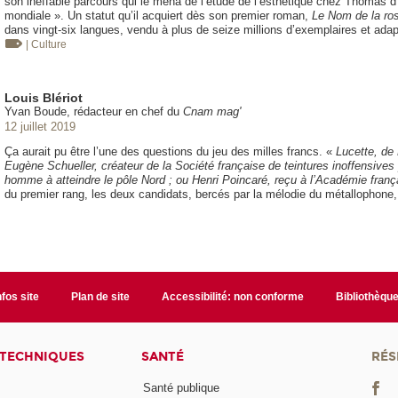
son ineffable parcours qui le mena de l’étude de l’esthétique chez Thomas d’A
mondiale ». Un statut qu’il acquiert dès son premier roman,
Le Nom de la ro
dans vingt-six langues, vendu à plus de seize millions d’exemplaires et ad
| Culture
Louis Blériot
Yvan Boude, rédacteur en chef du
Cnam mag'
12 juillet 2019
Ça aurait pu être l’une des questions du jeu des milles francs. «
Lucette, de
Eugène Schueller, créateur de la Société française de teintures inoffensive
homme à atteindre le pôle Nord ; ou Henri Poincaré, reçu à l’Académie franç
du premier rang, les deux candidats, bercés par la mélodie du métallophone,
nfos site
Plan de site
Accessibilité: non conforme
Bibliothèqu
 TECHNIQUES
SANTÉ
RÉS
Santé publique