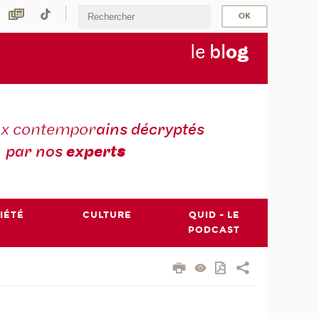
le
bl
o
g
ux contempor
ains décryptés
par nos
expert
s
IÉTÉ
CULTURE
QUID - LE
PODCAST