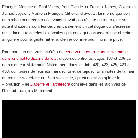
François Mauriac et Paul Valéry, Paul Claudel et Francis James, Colette et
James Joyce… Même si François Mitterrand avouait lui-même que son
admiration pour certains écrivains n’avait pas résisté au temps, ce sont
autant d’auteurs dont les œuvres parsèment un catalogue qui s’adresse
aussi bien aux cercles bibliophiles qu’à ceux qui conservent une affection
singulière pour la geste mitterrandienne comme pour l’homme privé.
Pourtant, l’un des vrais intérêts de
cette vente est ailleurs et se cache
dans une petite dizaine de lots
, dispersés entre les pages 193 et 206 au
nom d’auteur Mitterrand. Notamment dans les lots 420, 423, 425, 429 et
430, composés de feuillets manuscrits et de tapuscrits annotés de la main
du premier secrétaire du Parti socialiste, qui viennent compléter le
« brouillon » de
L’abeille et l’architecte
conservé dans les archives de
l’Institut François Mitterrand.