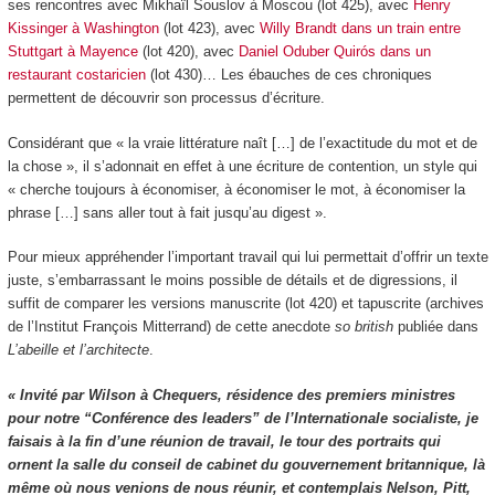
ses rencontres avec Mikhaïl Souslov à Moscou (lot 425), avec
Henry
Kissinger à Washington
(lot 423), avec
Willy Brandt dans un train entre
Stuttgart à Mayence
(lot 420), avec
Daniel Oduber Quirós dans un
restaurant costaricien
(lot 430)… Les ébauches de ces chroniques
permettent de découvrir son processus d’écriture.
Considérant que « la vraie littérature naît […] de l’exactitude du mot et de
la chose », il s’adonnait en effet à une écriture de contention, un style qui
« cherche toujours à économiser, à économiser le mot, à économiser la
phrase […] sans aller tout à fait jusqu’au digest ».
Pour mieux appréhender l’important travail qui lui permettait d’offrir un texte
juste, s’embarrassant le moins possible de détails et de digressions, il
suffit de comparer les versions manuscrite (lot 420) et tapuscrite (archives
de l’Institut François Mitterrand) de cette anecdote
so british
publiée dans
L’abeille et l’architecte
.
« Invité par Wilson à Chequers, résidence des premiers ministres
pour notre “Conférence des leaders” de l’Internationale socialiste, je
faisais à la fin d’une réunion de travail, le tour des portraits qui
ornent la salle du conseil de cabinet du gouvernement britannique, là
même où nous venions de nous réunir, et contemplais Nelson, Pitt,