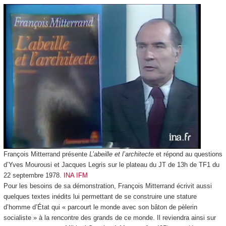
François Mitterrand présente
L’abeille et l’architecte
et répond au questions
d’Yves Mourousi et Jacques Legris sur le plateau du JT de 13h de TF1 du
22 septembre 1978.
INA IFM
Pour les besoins de sa démonstration, François Mitterrand écrivit aussi
quelques textes inédits lui permettant de se construire une stature
d’homme d’État qui « parcourt le monde avec son bâton de pèlerin
socialiste » à la rencontre des grands de ce monde. Il reviendra ainsi sur