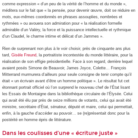
comme expression « d’un peu de la vérité de l’homme et du monde »,
méditera sur le fait que « la pensée, pour devenir œuvre, doit se réduire en
mots, eux-mêmes coordonnés en phrases assouplies, nombrées et
rythmées » ou avouera son admiration pour « la réalisation formelle
admirable d’un Valéry, la force et la puissance intellectuelle et rythmique
d’un Claudel, le charme intime et délicat d’un Jammes ».
Rien de surprenant non plus à le voir choisir, près de cinquante ans plus
tard,
Gisèle Freund
, la portraitiste incontestée du monde littéraire, pour la
réalisation de son effigie présidentielle. Face à son regard, derrière lequel
avaient posés Simone de Beauvoir, James Joyce, Colette… François
Mitterrand murmurera d’ailleurs pour seule consigne de tenir compte qu’il
était « un écrivain avant d’être un homme politique ». Le résultat fut cet
étonnant portrait officiel où l’on surprend le nouveau chef de l’État lisant
les Essais de Montaigne dans la bibliothèque circulaire de l’Élysée. Celui
qui avait été élu par près de seize millions de votants, celui qui avait été
ministre, secrétaire d’État, sénateur, député et maire, celui qui permettait,
enfin, à la gauche d’accéder au pouvoir… se (re)présentait donc pour la
postérité en homme épris de littérature.
Dans les coulisses d’une « écriture juste »