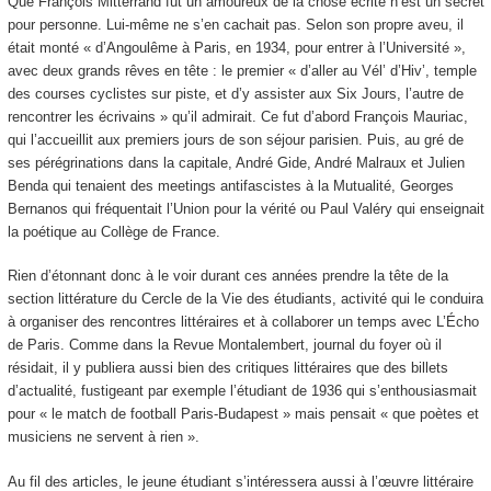
Que François Mitterrand fût un amoureux de la chose écrite n’est un secret
pour personne. Lui-même ne s’en cachait pas. Selon son propre aveu, il
était monté « d’Angoulême à Paris, en 1934, pour entrer à l’Université »,
avec deux grands rêves en tête : le premier « d’aller au Vél’ d’Hiv’, temple
des courses cyclistes sur piste, et d’y assister aux Six Jours, l’autre de
rencontrer les écrivains » qu’il admirait. Ce fut d’abord François Mauriac,
qui l’accueillit aux premiers jours de son séjour parisien. Puis, au gré de
ses pérégrinations dans la capitale, André Gide, André Malraux et Julien
Benda qui tenaient des meetings antifascistes à la Mutualité, Georges
Bernanos qui fréquentait l’Union pour la vérité ou Paul Valéry qui enseignait
la poétique au Collège de France.
Rien d’étonnant donc à le voir durant ces années prendre la tête de la
section littérature du Cercle de la Vie des étudiants, activité qui le conduira
à organiser des rencontres littéraires et à collaborer un temps avec L’Écho
de Paris. Comme dans la Revue Montalembert, journal du foyer où il
résidait, il y publiera aussi bien des critiques littéraires que des billets
d’actualité, fustigeant par exemple l’étudiant de 1936 qui s’enthousiasmait
pour « le match de football Paris-Budapest » mais pensait « que poètes et
musiciens ne servent à rien ».
Au fil des articles, le jeune étudiant s’intéressera aussi à l’œuvre littéraire