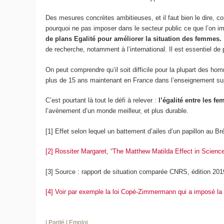
Des mesures concrètes ambitieuses, et il faut bien le dire, co
pourquoi ne pas imposer dans le secteur public ce que l’on i
de plans Egalité pour améliorer la situation des femmes.
de recherche, notamment à l’international. Il est essentiel de 
On peut comprendre qu’il soit difficile pour la plupart des h
plus de 15 ans maintenant en France dans l’enseignement sup
C’est pourtant là tout le défi à relever :
l’égalité entre les 
l’avènement d’un monde meilleur, et plus durable.
[1] Effet selon lequel un battement d’ailes d’un papillon au B
[2] Rossiter Margaret, “The Matthew Matilda Effect in Scienc
[3] Source : rapport de situation comparée CNRS, édition 201
[4] Voir par exemple la loi Copé-Zimmermann qui a imposé l
| Parité
| Emploi