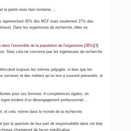
 la parité reste bien lointaine…..
elles représentent 45% des MCF mais seulement 27% des
génieur). Dans les organismes de recherche, elles ne
 dans l’ensemble de la population de l’organisme (38%)
[3].
les. Mais cela ne concerne pas les ingénieures de recherche
véhiculent toujours les mêmes préjugés, si bien que les
es secteurs et des métiers qu’on leur a souvent présentés, et
cueillantes pour ces femmes. A compétences égales, on
e signe évident d’un désengagement professionnel….
il, et cela, même dans le monde de la recherche.
 pas la question de leur part de responsabilité dans cet état
choses changeront de façon significative.