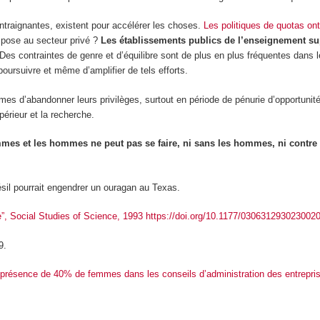
ntraignantes, existent pour accélérer les choses.
Les politiques de quotas ont
mpose au secteur privé ?
Les établissements publics de l’enseignement su
Des contraintes de genre et d’équilibre sont de plus en plus fréquentes dans
poursuivre et même d’amplifier de tels efforts.
ommes d’abandonner leurs privilèges, surtout en période de pénurie d’opportuni
érieur et la recherche.
femmes et les hommes ne peut pas se faire, ni sans les hommes, ni cont
résil pourrait engendrer un ouragan au Texas.
e”, Social Studies of Science, 1993 https://doi.org/10.1177/030631293023002
9.
a présence de 40% de femmes dans les conseils d’administration des entrepr