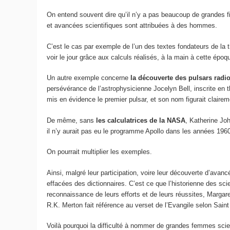
On entend souvent dire qu’il n’y a pas beaucoup de grandes f
et avancées scientifiques sont attribuées à des hommes.
C’est le cas par exemple de l’un des textes fondateurs de la 
voir le jour grâce aux calculs réalisés, à la main à cette époqu
Un autre exemple concerne
la découverte des pulsars radi
persévérance de l’astrophysicienne Jocelyn Bell, inscrite en t
mis en évidence le premier pulsar, et son nom figurait clairem
De même, sans
les calculatrices de la NASA
, Katherine Jo
il n’y aurait pas eu le programme Apollo dans les années 19
On pourrait multiplier les exemples.
Ainsi, malgré leur participation, voire leur découverte d’avan
effacées des dictionnaires. C’est ce que l’historienne des sc
reconnaissance de leurs efforts et de leurs réussites, Margaret
R.K. Merton fait référence au verset de l’Evangile selon Saint
Voilà pourquoi la difficulté à nommer de grandes femmes scien