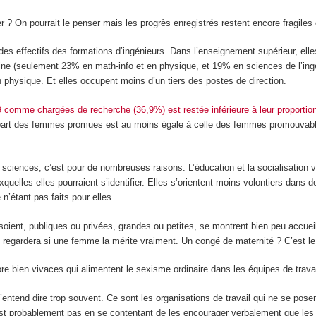
? On pourrait le penser mais les progrès enregistrés restent encore fragiles et
des effectifs des formations d’ingénieurs. Dans l’enseignement supérieur, 
pline (seulement 23% en math-info et en physique, et 19% en sciences de l’in
physique. Et elles occupent moins d’un tiers des postes de direction.
comme chargées de recherche (36,9%) est restée inférieure à leur proportion
la part des femmes promues est au moins égale à celle des femmes promouvab
sciences, c’est pour de nombreuses raisons. L’éducation et la socialisation 
elles elles pourraient s’identifier. Elles s’orientent moins volontiers dans d
n’étant pas faits pour elles.
lles soient, publiques ou privées, grandes ou petites, se montrent bien peu ac
egardera si une femme la mérite vraiment. Un congé de maternité ? C’est l
 bien vivaces qui alimentent le sexisme ordinaire dans les équipes de trava
tend dire trop souvent. Ce sont les organisations de travail qui ne se posent
est probablement pas en se contentant de les encourager verbalement que les 