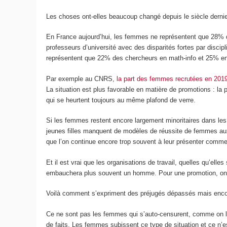
Les choses ont-elles beaucoup changé depuis le siècle dernier 
En France aujourd’hui, les femmes ne représentent que 28% 
professeurs d’université avec des disparités fortes par disci
représentent que 22% des chercheurs en math-info et 25% en 
Par exemple au CNRS,
la part des femmes recrutées en 2019 
La situation est plus favorable en matière de promotions : 
qui se heurtent toujours au même plafond de verre.
Si les femmes restent encore largement minoritaires dans les 
jeunes filles manquent de modèles de réussite de femmes auxqu
que l’on continue encore trop souvent à leur présenter comme 
Et il est vrai que les organisations de travail, quelles qu’e
embauchera plus souvent un homme. Pour une promotion, on r
Voilà comment s’expriment des préjugés dépassés mais encore
Ce ne sont pas les femmes qui s’auto-censurent, comme on l’en
de faits. Les femmes subissent ce type de situation et ce n’