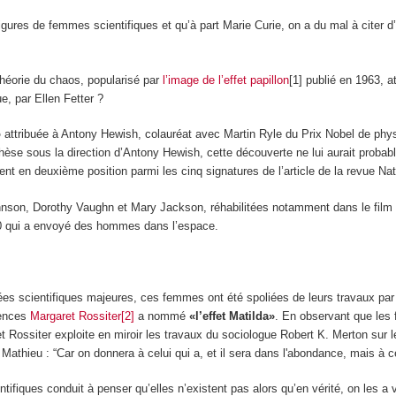
igures de femmes scientifiques et qu’à part Marie Curie, on a du mal à cite
théorie du chaos, popularisé par
l’image de l’effet papillon
[1] publié en 1963, 
e, par Ellen Fetter ?
o
attribuée à Antony Hewish, colauréat avec Martin Ryle du Prix Nobel de physiq
hèse sous la direction d’Antony Hewish, cette découverte ne lui aurait probabl
ent en deuxième position parmi les cinq signatures de l’article de la revue Na
hnson, Dorothy Vaughn et Mary Jackson, réhabilitées notamment dans le film d
60 qui a envoyé des hommes dans l’espace.
cées scientifiques majeures, ces femmes ont été spoliées de leurs travaux par 
iences
Margaret Rossiter[2]
a nommé
«l’effet Matilda»
. En observant que le
 Rossiter exploite en miroir les travaux du sociologue Robert K. Merton sur les
 Mathieu : “Car on donnera à celui qui a, et il sera dans l'abondance, mais à ce
tifiques conduit à penser qu’elles n’existent pas alors qu’en vérité, on les a