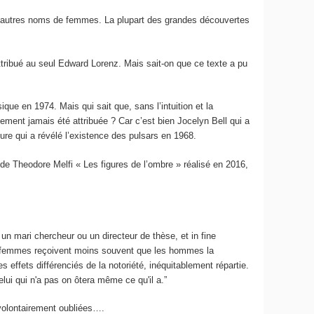
r d’autres noms de femmes. La plupart des grandes découvertes
attribué au seul Edward Lorenz. Mais sait-on que ce texte a pu
ue en 1974. Mais qui sait que, sans l’intuition et la
ement jamais été attribuée ? Car c’est bien Jocelyn Bell qui a
ture qui a révélé l’existence des pulsars en 1968.
e Theodore Melfi « Les figures de l’ombre » réalisé en 2016,
un mari chercheur ou un directeur de thèse, et in fine
s femmes reçoivent moins souvent que les hommes la
 effets différenciés de la notoriété, inéquitablement répartie.
lui qui n'a pas on ôtera même ce qu'il a.”
 volontairement oubliées….