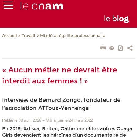
le
bl
o
g
Travail
Mixité et égalité professionnelle
Accueil
« Aucun métier ne devrait être
interdit aux femmes ! »
Interview de Bernard Zongo, fondateur de
l'association ATTous-Yennenga
Publié le 30 avril 2020
–
Mis à jour le 24 mars 2022
En 2018, Adissa, Bintou, Catherine et les autres Ouaga
Girls devenaient les héroïnes d’un documentaire de