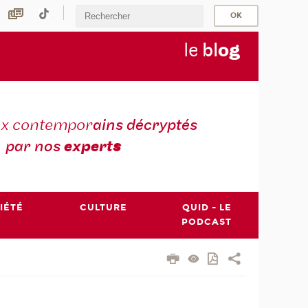
le
bl
o
g
ux contempor
ains décryptés
par nos
expert
s
IÉTÉ
CULTURE
QUID - LE
PODCAST