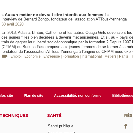
« Aucun métier ne devrait être interdit aux femmes ! »
Interview de Bernard Zongo, fondateur de l'association ATTous-Yennenga
30 avril 2020
En 2018, Adissa, Bintou, Catherine et les autres Ouaga Girls devenaient le
ces jeunes filles bien décidées à devenir mécaniciennes. Et si, au « pays 
train de gagner leur liberté socioéconomique par la formation ? Depuis 1997 l
(CFIAM) du Burkina Faso propose aux jeunes femmes de se former à la mécan
fondateur de l’association ATTous-Yennenga à l’origine du CFIAM nous expli
| Emploi
| Economie
| Entreprise
| Formation
| International
| Métiers
| Parité
| 
nfos site
Plan de site
Accessibilité: non conforme
Bibliothèqu
 TECHNIQUES
SANTÉ
RÉS
Santé publique