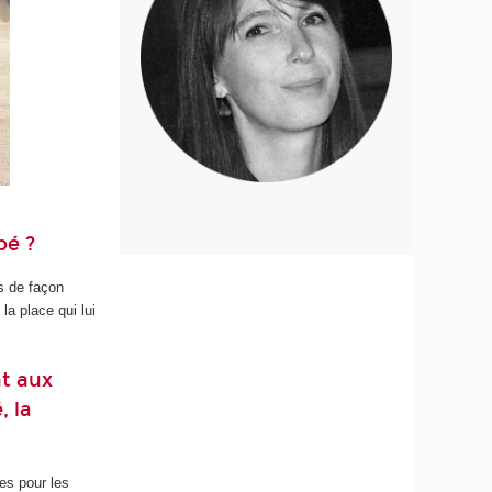
bé ?
s de façon
a place qui lui
t aux
, la
es pour les