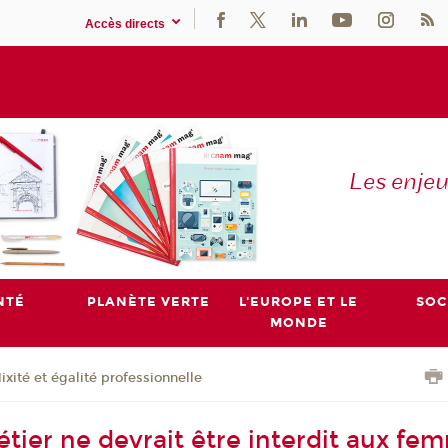
Accès directs
Les enje
NTÉ
PLANÈTE VERTE
L'EUROPE ET LE
SOC
MONDE
ixité et égalité professionnelle
tier ne devrait être interdit aux fem