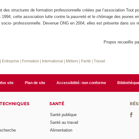
 des structures de formation professionnelle créées par l’association Tout p
994, cette association lutte contre la pauvreté et le chômage des jeunes en 
on socio- professionnelle. Devenue ONG en 2004, elles est présente dans six r
Propos recueillis pa
e
| Entreprise
| Formation
| International
| Métiers
| Parité
| Travail
nfos site
Plan de site
Accessibilité: non conforme
Bibliothèqu
 TECHNIQUES
SANTÉ
RÉS
Santé publique
Santé au travail
recherche
Alimentation