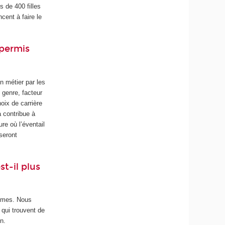
 de 400 filles
ent à faire le
 permis
n métier par les
 genre, facteur
hoix de carrière
 contribue à
re où l’éventail
seront
t-il plus
emmes. Nous
 qui trouvent de
n.