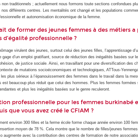
 non traditionnels ; actuellement nous formons toute sections confondues plus
nos différents centres. Les mentalités ont changé et les populations commenc
rofessionnelle et autonomisation économique de la femme.
fait de former des jeunes femmes à des métiers a
s d’égalité professionnelle ?
mage virulent des jeunes, surtout celui des jeunes filles, l’apprentissage d’u
e gage d’un emploi gratifiant, source de réduction des inégalités basées sur le
hésion, de justice sociale. Ainsi, en travaillant pour une diversification des c
ntexte de mutations socioéconomiques et technologiques, ATTous-Yennenga
 les plus sérieux à l’épanouissement des femmes dans le travail dans la mesu
rs est beaucoup plus réduit que celui des hommes. Plus les femmes formées 
dantes et plus les inégalités basées sur le genre reculeront.
rtion professionnelle pour les femmes burkinabé es
is que vous avez créé le CFIAM ?
ent environ 300 filles et la ferme école forme chaque année environ 100 f
’insertion moyen de 78 %. Cela montre que le nombre de filles/jeunes femmes
so augmente avec la contribution des centres de formation de notre associatio