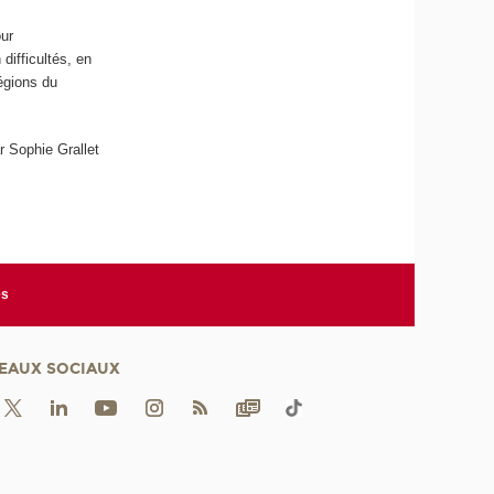
our
difficultés, en
égions du
r Sophie Grallet
es
EAUX SOCIAUX