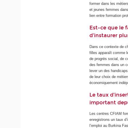
former dans les métiers
et jeunes femmes dans 
lien entre formation p
Est-ce que le 
d’instaurer plu
Dans ce contexte de chô
filles apparaît comme l
de progrès social, de co
des femmes dans un co
lever un des handicaps
de leur choix de métie
économiquement indépen
Le taux d’inse
important depu
Les centres CFIAM form
enregistrons un taux d
l’emploi au Burkina Fa