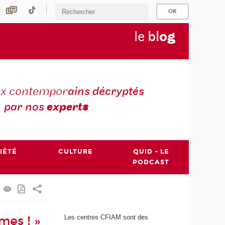
le
bl
o
g
ux contempor
ains décryptés
par nos
expert
s
IÉTÉ
CULTURE
QUID - LE
PODCAST
Les centres CFIAM sont des
mes ! »