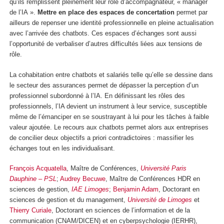
qu’ils remplissent pleinement leur rôle d’accompagnateur, « manager
de l’IA ».
Mettre en place des espaces de concertation
permet par
ailleurs de repenser une identité professionnelle en pleine actualisation
avec l’arrivée des chatbots. Ces espaces d’échanges sont aussi
l’opportunité de verbaliser d’autres difficultés liées aux tensions de
rôle.
La cohabitation entre chatbots et salariés telle qu’elle se dessine dans
le secteur des assurances permet de dépasser la perception d’un
professionnel subordonné à l’IA. En définissant les rôles des
professionnels, l’IA devient un instrument à leur service, susceptible
même de l’émanciper en se soustrayant à lui pour les tâches à faible
valeur ajoutée. Le recours aux chatbots permet alors aux entreprises
de concilier deux objectifs a priori contradictoires : massifier les
échanges tout en les individualisant.
François Acquatella
, Maître de Conférences,
Université Paris
Dauphine – PSL
;
Audrey Becuwe
, Maître de Conférences HDR en
sciences de gestion,
IAE Limoges
;
Benjamin Adam
, Doctorant en
sciences de gestion et du management,
Université de Limoges
et
Thierry Curiale
, Doctorant en sciences de l’information et de la
communication (CNAM/DICEN) et en cyberpsychologie (IERHR),