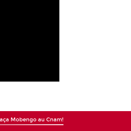
graça Mobengo au Cnam!