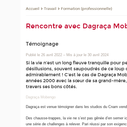
Travail
Formation (professionnelle)
Accueil
Rencontre avec Dagraça Mob
Témoignage
Publié le 26 avril 2022
–
Mis à jour le 30 avril 2024
Si la vie n’est un long fleuve tranquille pour
désillusions, souvent saupoudrés de ce loup 
admirablement ! C’est le cas de Dagraça Moben
années 2000 avec la sœur de sa grand-mère, a 
travers ses bons côtés.
Dagraça Mobengo
Dagraça est venue témoigner dans les studios du Cnam vendredi
Des chausse-trappes, la vie ne s’est pas gênée d’en semer ici 
une série de challenges à relever. Pari réussi par son exigenc