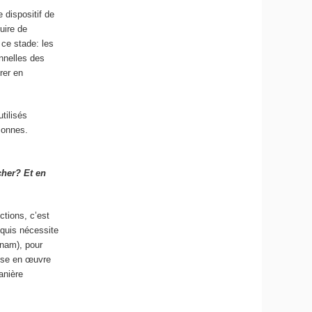
 dispositif de
duire de
 ce stade: les
nnelles des
rer en
utilisés
sonnes.
cher? Et en
ctions, c’est
cquis nécessite
Cnam), pour
mise en œuvre
anière