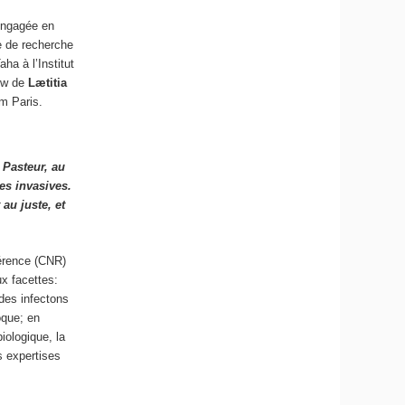
engagée en
re de recherche
ha à l’Institut
iew de
Lætitia
am Paris.
 Pasteur, au
es invasives.
au juste, et
férence (CNR)
x facettes:
 des infectons
oque; en
iologique, la
es expertises