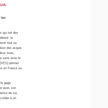
UIS,
 les
is qui ont des
lètent: la
tenir tout ou
dation des acquis
deux rives,
e sans avoir le
s (VES) permet
ies en France ou
 le gage
ion avec son
rience de soi,
accéder à un