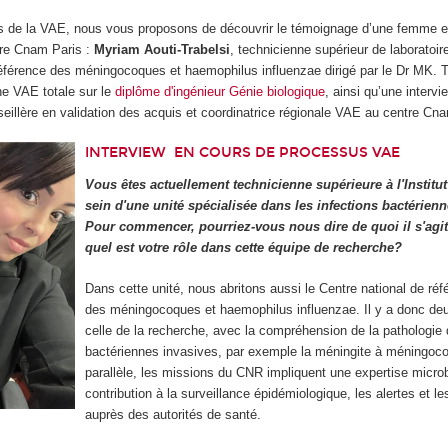
ns de la VAE, nous vous proposons de découvrir le témoignage d’une femme 
re Cnam Paris :
Myriam Aouti-Trabelsi
, technicienne supérieur de laboratoi
éférence des méningocoques et haemophilus influenzae dirigé par le Dr MK. Ta
une VAE totale sur le
diplôme d'ingénieur Génie biologique
, ainsi qu’une interv
seillère en validation des acquis et coordinatrice régionale VAE au centre Cn
INTERVIEW
EN COURS DE PROCESSUS VAE
Vous êtes actuellement technicienne supérieure à l'Institut
sein d'une unité spécialisée dans les infections bactérienn
Pour commencer, pourriez-vous nous dire de quoi il s'agit 
quel est votre rôle dans cette équipe de recherche?
Dans cette unité, nous abritons aussi le Centre national de ré
des méningocoques et haemophilus influenzae. Il y a donc deu
celle de la recherche, avec la compréhension de la pathologie
bactériennes invasives, par exemple la méningite à méningoc
parallèle, les missions du CNR impliquent une expertise microb
contribution à la surveillance épidémiologique, les alertes et l
auprès des autorités de santé.