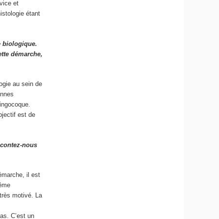
vice et
istologie étant
 biologique.
cette démarche,
logie au sein de
ennes
ningocoque.
jectif est de
acontez-nous
marche, il est
même
 très motivé. La
as. C’est un