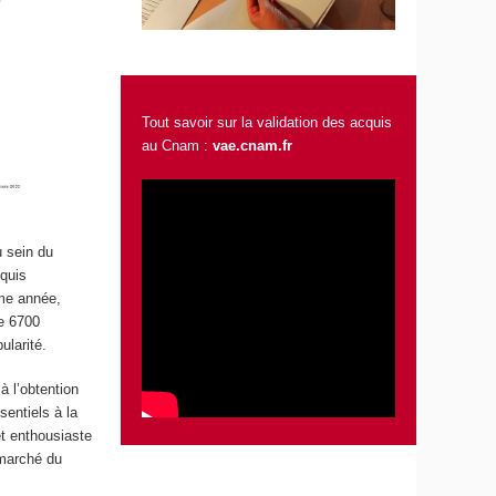
Tout savoir sur la validation des acquis
au Cnam :
vae.cnam.fr
u sein du
quis
ême année,
de 6700
ularité.
 l’obtention
entiels à la
et enthousiaste
 marché du