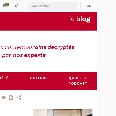
le
bl
o
g
ux contempor
ains décryptés
par nos
expert
s
IÉTÉ
CULTURE
QUID - LE
PODCAST