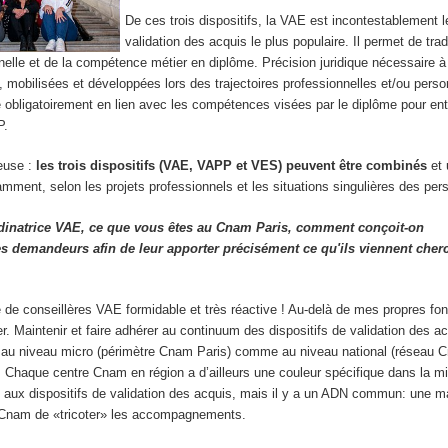
De ces trois dispositifs, la VAE est incontestablement le
validation des acquis le plus populaire. Il permet de tra
nelle et de la compétence métier en diplôme. Précision juridique nécessaire à
mobilisées et développées lors des trajectoires professionnelles et/ou perso
e obligatoirement en lien avec les compétences visées par le diplôme pour ent
P.
ieuse :
les trois dispositifs (VAE, VAPP et VES) peuvent être combinés
et 
ment, selon les projets professionnels et les situations singulières des per
rdinatrice VAE, ce que vous êtes au Cnam Paris, comment conçoit-on
 demandeurs afin de leur apporter précisément ce qu'ils viennent cher
de conseillères VAE formidable et très réactive ! Au-delà de mes propres fon
er. Maintenir et faire adhérer au continuum des dispositifs de validation des a
rt, au niveau micro (périmètre Cnam Paris) comme au niveau national (réseau 
 Chaque centre Cnam en région a d’ailleurs une couleur spécifique dans la 
ux dispositifs de validation des acquis, mais il y a un ADN commun: une m
u Cnam de «tricoter» les accompagnements.