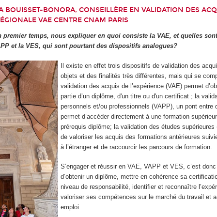
IA BOUISSET-BONORA, CONSEILLÈRE EN VALIDATION DES ACQ
ÉGIONALE VAE CENTRE CNAM PARIS
premier temps, nous expliquer en quoi consiste la VAE, et quelles sont
APP et la VES, qui sont pourtant des dispositifs analogues?
Il existe en effet trois dispositifs de validation des acqu
objets et des finalités très différentes, mais qui se comp
validation des acquis de l’expérience (VAE) permet d’ob
partie d’un diplôme, d'un titre ou d'un certificat ; la vali
personnels et/ou professionnels (VAPP), un pont entre 
permet d’accéder directement à une formation supérieur
prérequis diplôme; la validation des études supérieure
de valoriser les acquis des formations antérieures suiv
à l’étranger et de raccourcir les parcours de formation.
S’engager et réussir en VAE, VAPP et VES, c’est donc
d’obtenir un diplôme, mettre en cohérence sa certificat
niveau de responsabilité, identifier et reconnaître l’expé
valoriser ses compétences sur le marché du travail et 
emploi.