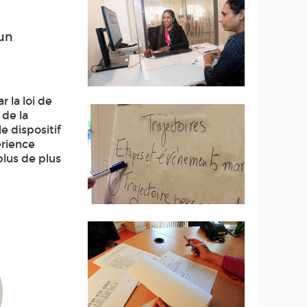
 un
 la loi de
 de la
le dispositif
érience
plus de plus