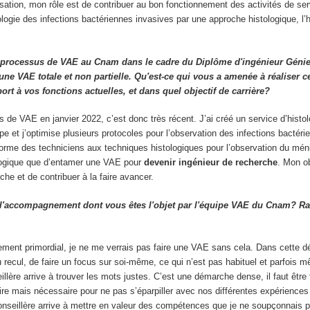
sation, mon rôle est de contribuer au bon fonctionnement des activités de ser
ologie des infections bactériennes invasives par une approche histologique, l’h
 processus de VAE au Cnam dans le cadre du Diplôme d'ingénieur Génie
 une VAE totale et non partielle. Qu'est-ce qui vous a amenée à réaliser 
port à vos fonctions actuelles, et dans quel objectif de carrière?
us de VAE en janvier 2022, c’est donc très récent. J’ai créé un service d’histo
e et j’optimise plusieurs protocoles pour l’observation des infections bactéri
 forme des techniciens aux techniques histologiques pour l’observation du mé
 logique que d’entamer une VAE pour
devenir ingénieur de recherche
. Mon ob
rche et de contribuer à la faire avancer.
'accompagnement dont vous êtes l'objet par l'équipe VAE du Cnam? R
ment primordial, je ne me verrais pas faire une VAE sans cela. Dans cette dé
 recul, de faire un focus sur soi-même, ce qui n’est pas habituel et parfois 
illère arrive à trouver les mots justes. C’est une démarche dense, il faut être
ire mais nécessaire pour ne pas s’éparpiller avec nos différentes expériences
onseillère arrive à mettre en valeur des compétences que je ne soupçonnais p