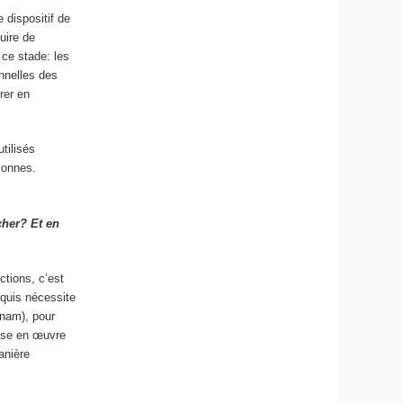
 dispositif de
duire de
 ce stade: les
nnelles des
rer en
utilisés
sonnes.
cher? Et en
ctions, c’est
cquis nécessite
Cnam), pour
mise en œuvre
anière