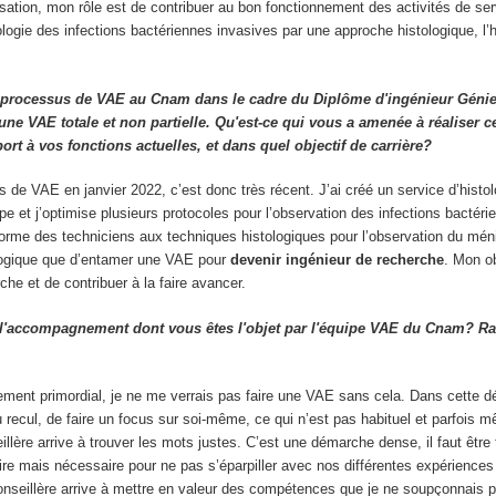
sation, mon rôle est de contribuer au bon fonctionnement des activités de ser
ologie des infections bactériennes invasives par une approche histologique, l’h
 processus de VAE au Cnam dans le cadre du Diplôme d'ingénieur Génie
 une VAE totale et non partielle. Qu'est-ce qui vous a amenée à réaliser 
port à vos fonctions actuelles, et dans quel objectif de carrière?
us de VAE en janvier 2022, c’est donc très récent. J’ai créé un service d’histo
e et j’optimise plusieurs protocoles pour l’observation des infections bactéri
 forme des techniciens aux techniques histologiques pour l’observation du mé
 logique que d’entamer une VAE pour
devenir ingénieur de recherche
. Mon ob
rche et de contribuer à la faire avancer.
'accompagnement dont vous êtes l'objet par l'équipe VAE du Cnam? R
ment primordial, je ne me verrais pas faire une VAE sans cela. Dans cette dé
 recul, de faire un focus sur soi-même, ce qui n’est pas habituel et parfois 
illère arrive à trouver les mots justes. C’est une démarche dense, il faut être
ire mais nécessaire pour ne pas s’éparpiller avec nos différentes expériences
onseillère arrive à mettre en valeur des compétences que je ne soupçonnais p