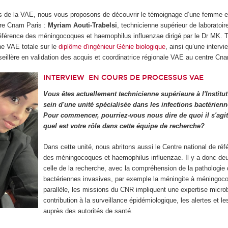
ns de la VAE, nous vous proposons de découvrir le témoignage d’une femme 
re Cnam Paris :
Myriam Aouti-Trabelsi
, technicienne supérieur de laboratoi
éférence des méningocoques et haemophilus influenzae dirigé par le Dr MK. Ta
une VAE totale sur le
diplôme d'ingénieur Génie biologique
, ainsi qu’une interv
seillère en validation des acquis et coordinatrice régionale VAE au centre Cn
INTERVIEW
EN COURS DE PROCESSUS VAE
Vous êtes actuellement technicienne supérieure à l'Institut
sein d'une unité spécialisée dans les infections bactérienn
Pour commencer, pourriez-vous nous dire de quoi il s'agit 
quel est votre rôle dans cette équipe de recherche?
Dans cette unité, nous abritons aussi le Centre national de ré
des méningocoques et haemophilus influenzae. Il y a donc deu
celle de la recherche, avec la compréhension de la pathologie
bactériennes invasives, par exemple la méningite à méningoc
parallèle, les missions du CNR impliquent une expertise microb
contribution à la surveillance épidémiologique, les alertes et l
auprès des autorités de santé.