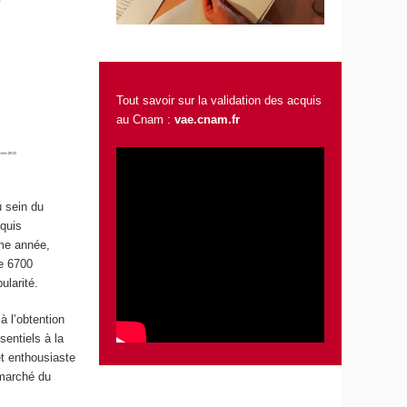
Tout savoir sur la validation des acquis
au Cnam :
vae.cnam.fr
u sein du
quis
ême année,
de 6700
ularité.
 l’obtention
entiels à la
et enthousiaste
 marché du