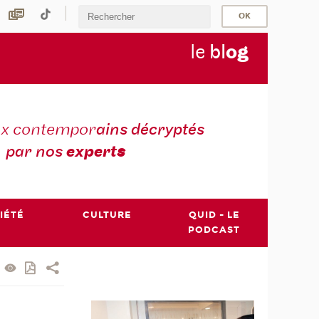
le
bl
o
g
ux contempor
ains décryptés
par nos
expert
s
IÉTÉ
CULTURE
QUID - LE
PODCAST