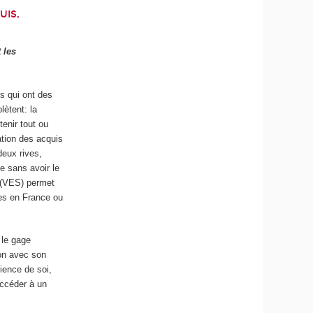
UIS,
 les
is qui ont des
lètent: la
tenir tout ou
dation des acquis
deux rives,
e sans avoir le
s (VES) permet
ies en France ou
 le gage
ion avec son
rience de soi,
accéder à un