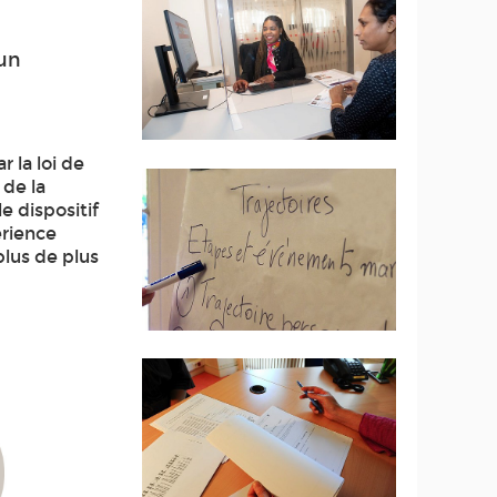
 un
 la loi de
 de la
le dispositif
érience
plus de plus