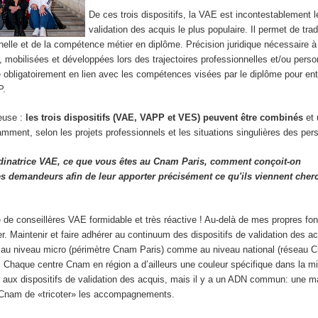
De ces trois dispositifs, la VAE est incontestablement le
validation des acquis le plus populaire. Il permet de tra
nelle et de la compétence métier en diplôme. Précision juridique nécessaire à
mobilisées et développées lors des trajectoires professionnelles et/ou perso
e obligatoirement en lien avec les compétences visées par le diplôme pour ent
P.
ieuse :
les trois dispositifs (VAE, VAPP et VES) peuvent être combinés
et 
ment, selon les projets professionnels et les situations singulières des per
rdinatrice VAE, ce que vous êtes au Cnam Paris, comment conçoit-on
 demandeurs afin de leur apporter précisément ce qu'ils viennent cher
de conseillères VAE formidable et très réactive ! Au-delà de mes propres fon
er. Maintenir et faire adhérer au continuum des dispositifs de validation des a
rt, au niveau micro (périmètre Cnam Paris) comme au niveau national (réseau 
 Chaque centre Cnam en région a d’ailleurs une couleur spécifique dans la 
ux dispositifs de validation des acquis, mais il y a un ADN commun: une m
u Cnam de «tricoter» les accompagnements.