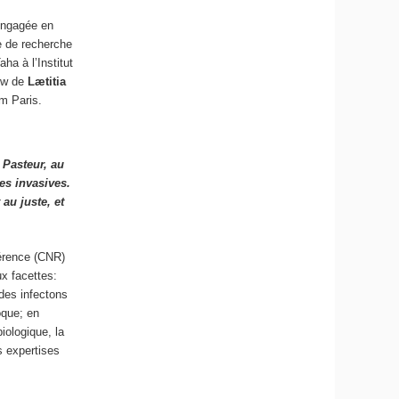
engagée en
re de recherche
ha à l’Institut
iew de
Lætitia
am Paris.
 Pasteur, au
es invasives.
au juste, et
férence (CNR)
x facettes:
 des infectons
oque; en
iologique, la
es expertises