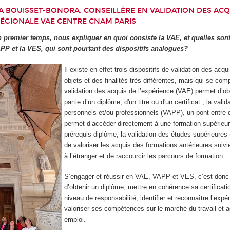
IA BOUISSET-BONORA, CONSEILLÈRE EN VALIDATION DES ACQ
ÉGIONALE VAE CENTRE CNAM PARIS
premier temps, nous expliquer en quoi consiste la VAE, et quelles sont
APP et la VES, qui sont pourtant des dispositifs analogues?
Il existe en effet trois dispositifs de validation des acqu
objets et des finalités très différentes, mais qui se comp
validation des acquis de l’expérience (VAE) permet d’ob
partie d’un diplôme, d'un titre ou d'un certificat ; la vali
personnels et/ou professionnels (VAPP), un pont entre 
permet d’accéder directement à une formation supérieur
prérequis diplôme; la validation des études supérieure
de valoriser les acquis des formations antérieures suiv
à l’étranger et de raccourcir les parcours de formation.
S’engager et réussir en VAE, VAPP et VES, c’est donc
d’obtenir un diplôme, mettre en cohérence sa certificat
niveau de responsabilité, identifier et reconnaître l’expé
valoriser ses compétences sur le marché du travail et 
emploi.