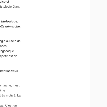
vice et
istologie étant
 biologique.
cette démarche,
logie au sein de
ennes
ningocoque.
jectif est de
acontez-nous
marche, il est
même
 très motivé. La
as. C’est un