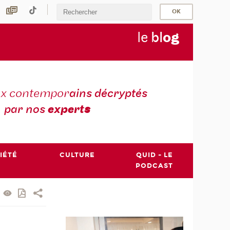
le
bl
o
g
ux contempor
ains décryptés
par nos
expert
s
IÉTÉ
CULTURE
QUID - LE
PODCAST