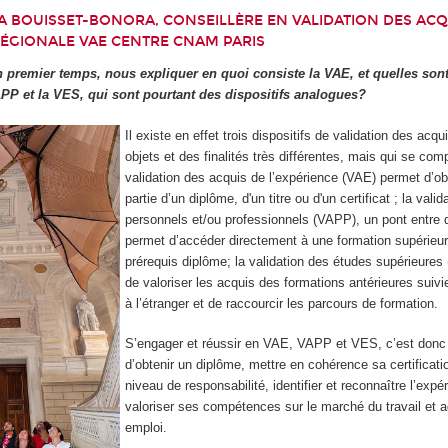
IA BOUISSET-BONORA, CONSEILLÈRE EN VALIDATION DES ACQ
ÉGIONALE VAE CENTRE CNAM PARIS
premier temps, nous expliquer en quoi consiste la VAE, et quelles sont
APP et la VES, qui sont pourtant des dispositifs analogues?
Il existe en effet trois dispositifs de validation des acqu
objets et des finalités très différentes, mais qui se comp
validation des acquis de l’expérience (VAE) permet d’ob
partie d’un diplôme, d'un titre ou d'un certificat ; la vali
personnels et/ou professionnels (VAPP), un pont entre 
permet d’accéder directement à une formation supérieur
prérequis diplôme; la validation des études supérieure
de valoriser les acquis des formations antérieures suiv
à l’étranger et de raccourcir les parcours de formation.
S’engager et réussir en VAE, VAPP et VES, c’est donc
d’obtenir un diplôme, mettre en cohérence sa certificat
niveau de responsabilité, identifier et reconnaître l’expé
valoriser ses compétences sur le marché du travail et 
emploi.