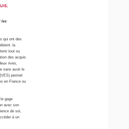
UIS,
 les
is qui ont des
lètent: la
tenir tout ou
dation des acquis
deux rives,
e sans avoir le
s (VES) permet
ies en France ou
 le gage
ion avec son
rience de soi,
accéder à un