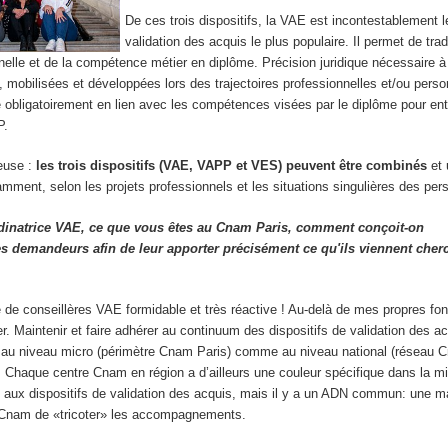
De ces trois dispositifs, la VAE est incontestablement le
validation des acquis le plus populaire. Il permet de tra
nelle et de la compétence métier en diplôme. Précision juridique nécessaire à
mobilisées et développées lors des trajectoires professionnelles et/ou perso
e obligatoirement en lien avec les compétences visées par le diplôme pour ent
P.
ieuse :
les trois dispositifs (VAE, VAPP et VES) peuvent être combinés
et 
ment, selon les projets professionnels et les situations singulières des per
rdinatrice VAE, ce que vous êtes au Cnam Paris, comment conçoit-on
 demandeurs afin de leur apporter précisément ce qu'ils viennent cher
de conseillères VAE formidable et très réactive ! Au-delà de mes propres fon
er. Maintenir et faire adhérer au continuum des dispositifs de validation des a
rt, au niveau micro (périmètre Cnam Paris) comme au niveau national (réseau 
 Chaque centre Cnam en région a d’ailleurs une couleur spécifique dans la 
ux dispositifs de validation des acquis, mais il y a un ADN commun: une m
u Cnam de «tricoter» les accompagnements.