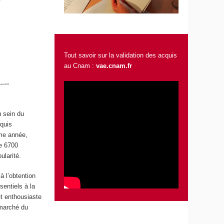
Tout savoir sur la validation des acquis
au Cnam :
vae.cnam.fr
u sein du
quis
ême année,
de 6700
ularité.
 l’obtention
entiels à la
et enthousiaste
 marché du