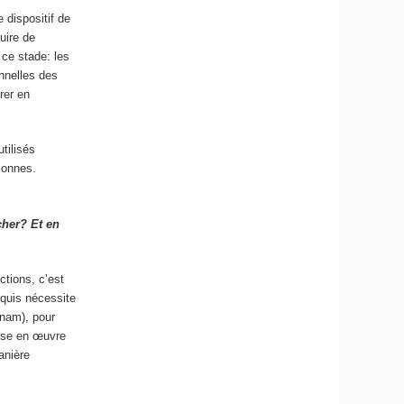
 dispositif de
duire de
 ce stade: les
nnelles des
rer en
utilisés
sonnes.
cher? Et en
ctions, c’est
cquis nécessite
Cnam), pour
mise en œuvre
anière