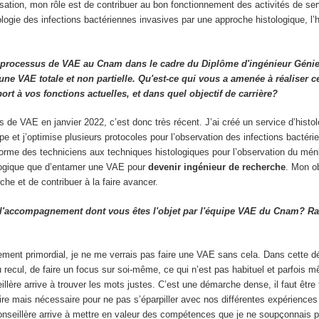
sation, mon rôle est de contribuer au bon fonctionnement des activités de ser
ologie des infections bactériennes invasives par une approche histologique, l’h
 processus de VAE au Cnam dans le cadre du Diplôme d'ingénieur Génie
 une VAE totale et non partielle. Qu'est-ce qui vous a amenée à réaliser 
port à vos fonctions actuelles, et dans quel objectif de carrière?
us de VAE en janvier 2022, c’est donc très récent. J’ai créé un service d’histo
e et j’optimise plusieurs protocoles pour l’observation des infections bactéri
 forme des techniciens aux techniques histologiques pour l’observation du mé
 logique que d’entamer une VAE pour
devenir ingénieur de recherche
. Mon ob
rche et de contribuer à la faire avancer.
'accompagnement dont vous êtes l'objet par l'équipe VAE du Cnam? R
ment primordial, je ne me verrais pas faire une VAE sans cela. Dans cette dé
 recul, de faire un focus sur soi-même, ce qui n’est pas habituel et parfois 
illère arrive à trouver les mots justes. C’est une démarche dense, il faut être
ire mais nécessaire pour ne pas s’éparpiller avec nos différentes expériences
onseillère arrive à mettre en valeur des compétences que je ne soupçonnais p