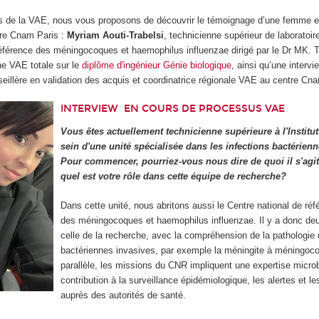
ns de la VAE, nous vous proposons de découvrir le témoignage d’une femme 
re Cnam Paris :
Myriam Aouti-Trabelsi
, technicienne supérieur de laboratoi
éférence des méningocoques et haemophilus influenzae dirigé par le Dr MK. Ta
une VAE totale sur le
diplôme d'ingénieur Génie biologique
, ainsi qu’une interv
seillère en validation des acquis et coordinatrice régionale VAE au centre Cn
INTERVIEW
EN COURS DE PROCESSUS VAE
Vous êtes actuellement technicienne supérieure à l'Institut
sein d'une unité spécialisée dans les infections bactérienn
Pour commencer, pourriez-vous nous dire de quoi il s'agit 
quel est votre rôle dans cette équipe de recherche?
Dans cette unité, nous abritons aussi le Centre national de ré
des méningocoques et haemophilus influenzae. Il y a donc deu
celle de la recherche, avec la compréhension de la pathologie
bactériennes invasives, par exemple la méningite à méningoc
parallèle, les missions du CNR impliquent une expertise microb
contribution à la surveillance épidémiologique, les alertes et l
auprès des autorités de santé.