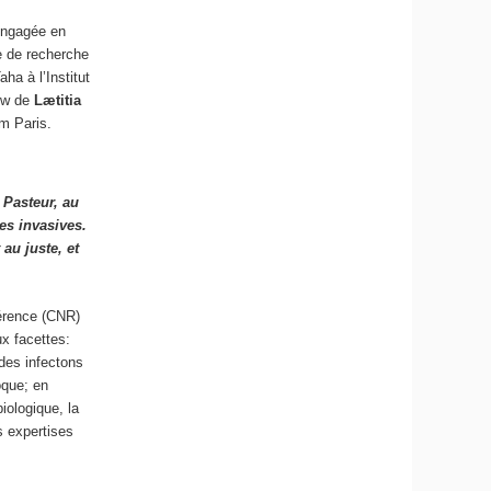
engagée en
re de recherche
ha à l’Institut
iew de
Lætitia
am Paris.
 Pasteur, au
es invasives.
au juste, et
férence (CNR)
x facettes:
 des infectons
oque; en
iologique, la
es expertises