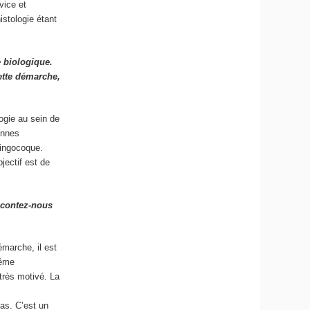
vice et
istologie étant
 biologique.
cette démarche,
logie au sein de
ennes
ningocoque.
jectif est de
acontez-nous
marche, il est
même
 très motivé. La
as. C’est un