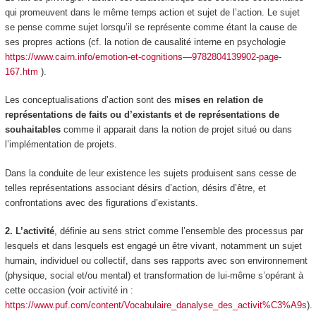
qui promeuvent dans le même temps action et sujet de l’action. Le sujet
se pense comme sujet lorsqu’il se représente comme étant la cause de
ses propres actions (cf. la notion de causalité interne en psychologie
https://www.cairn.info/emotion-et-cognitions—9782804139902-page-
167.htm
).
Les conceptualisations d’action sont des
mises en relation de
représentations de faits ou d’existants et de représentations de
souhaitables
comme il apparait dans la notion de projet situé ou dans
l’implémentation de projets.
Dans la conduite de leur existence les sujets produisent sans cesse de
telles représentations associant désirs d’action, désirs d’être, et
confrontations avec des figurations d’existants
.
2. L’activité
, définie au sens strict comme
l’ensemble des processus par
lesquels et dans lesquels est engagé un être vivant,
notamment un sujet
humain, individuel ou collectif,
dans ses rapports avec son environnement
(physique, social et/ou mental)
et transformation de lui-même s’opérant à
cette occasion
(voir activité in :
https://www.puf.com/content/Vocabulaire_danalyse_des_activit%C3%A9s
).