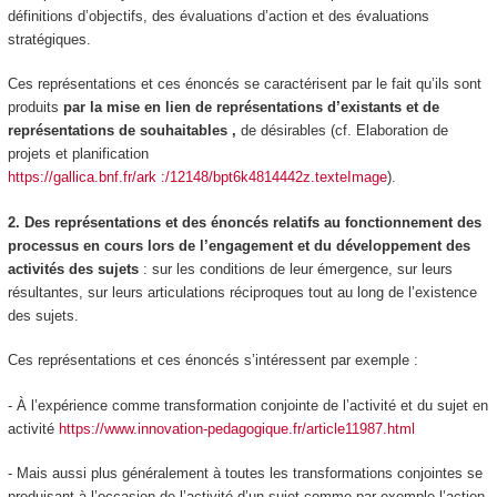
définitions d’objectifs, des évaluations d’action et des évaluations
stratégiques.
Ces représentations et ces énoncés se caractérisent par le fait qu’ils sont
produits
par la mise en lien de représentations d’existants et de
représentations de souhaitables
,
de désirables
(cf. Elaboration de
projets et planification
https://gallica.bnf.fr/ark :/12148/bpt6k4814442z.texteImage
).
2. Des représentations et des énoncés relatifs au fonctionnement des
processus en cours
lors de l’engagement et du développement des
activités des sujets
: sur les conditions de leur émergence, sur leurs
résultantes, sur leurs articulations réciproques tout au long de l’existence
des sujets.
Ces représentations et ces énoncés s’intéressent par exemple :
- À l’
expérience
comme
transformation conjointe
de l’activité et du sujet en
activité
https://www.innovation-pedagogique.fr/article11987.html
- Mais aussi plus généralement
à toutes les transformations conjointes
se
produisant à l’occasion de l’activité d’un sujet comme par exemple l’action