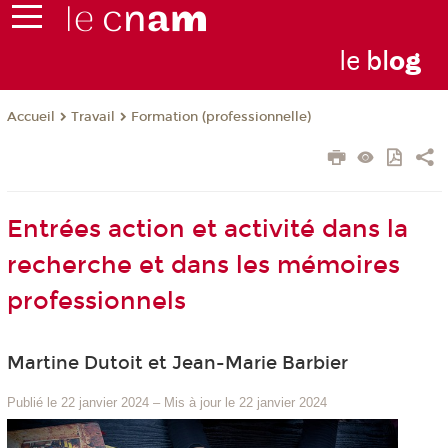
le
bl
o
g
Travail
Formation (professionnelle)
Accueil
Entrées action et activité dans la
recherche et dans les mémoires
professionnels
Martine Dutoit et Jean-Marie Barbier
Publié le 22 janvier 2024
–
Mis à jour le 22 janvier 2024