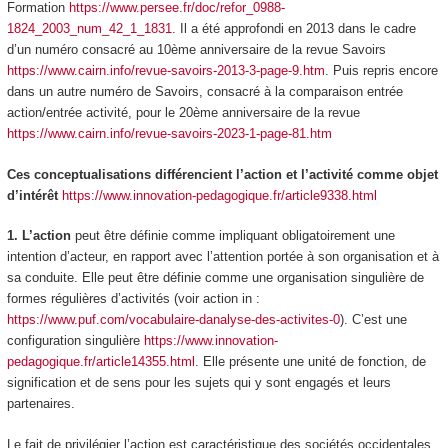
Formation
https://www.persee.fr/doc/refor_0988-
1824_2003_num_42_1_1831
. Il a été approfondi en 2013 dans le cadre
d’un numéro consacré au 10ème anniversaire de la revue Savoirs
https://www.cairn.info/revue-savoirs-2013-3-page-9.htm
. Puis repris encore
dans un autre numéro de Savoirs, consacré à la comparaison entrée
action/entrée activité, pour le 20ème anniversaire de la revue
https://www.cairn.info/revue-savoirs-2023-1-page-81.htm
Ces conceptualisations différencient l’action et l’activité comme objet
d’intérêt
https://www.innovation-pedagogique.fr/article9338.html
1. L’action
peut être définie comme impliquant obligatoirement une
intention d’acteur, en
rapport
avec l’attention portée à son organisation et à
sa conduite. Elle peut être définie comme une organisation singulière de
formes régulières d’activités (
voir action in :
https://www.puf.com/vocabulaire-danalyse-des-activites-0
).
C’est une
configuration singulière
https://www.innovation-
pedagogique.fr/article14355.html
. Elle présente une unité de fonction, de
signification et de sens pour les sujets qui y sont engagés et leurs
partenaires.
Le fait de privilégier l’action est caractéristique des sociétés occidentales