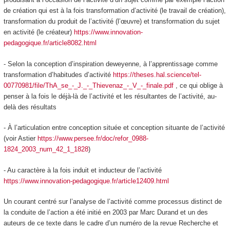
de
création
qui est à la fois transformation d’activité (le travail de création),
transformation du produit de l’activité (l’œuvre) et transformation du sujet
en activité (le créateur)
https://www.innovation-
pedagogique.fr/article8082.html
- Selon la conception d’inspiration deweyenne, à
l’apprentissage
comme
transformation d’habitudes d’activité
https://theses.hal.science/tel-
00770981/file/ThA_se_-_J._-_Thievenaz_-_V_-_finale.pdf
, ce qui oblige à
penser à la fois le déjà-là de l’activité et les résultantes de l’activité, au-
delà des résultats
- À l’articulation entre
conception située et conception situante de l’activité
(voir Astier
https://www.persee.fr/doc/refor_0988-
1824_2003_num_42_1_1828
)
- Au caractère à la fois induit et inducteur de l’activité
https://www.innovation-pedagogique.fr/article12409.html
Un courant centré sur l’analyse de l’activité
comme processus distinct de
la conduite de l’action a été initié en 2003 par Marc Durand et un des
auteurs de ce texte dans le cadre d’un numéro de la revue Recherche et