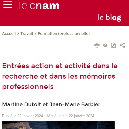
le
bl
o
g
Travail
Formation (professionnelle)
Accueil
Entrées action et activité dans la
recherche et dans les mémoires
professionnels
Martine Dutoit et Jean-Marie Barbier
Publié le 22 janvier 2024
–
Mis à jour le 22 janvier 2024