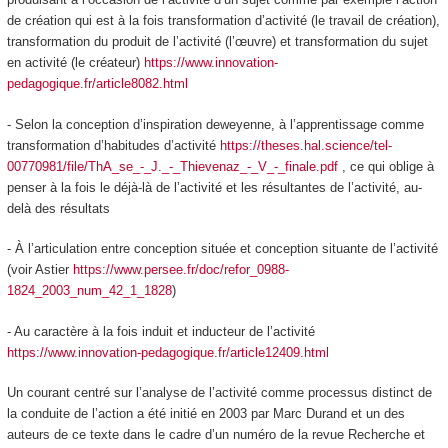
de
création
qui est à la fois transformation d’activité (le travail de création),
transformation du produit de l’activité (l’œuvre) et transformation du sujet
en activité (le créateur)
https://www.innovation-
pedagogique.fr/article8082.html
- Selon la conception d’inspiration deweyenne, à
l’apprentissage
comme
transformation d’habitudes d’activité
https://theses.hal.science/tel-
00770981/file/ThA_se_-_J._-_Thievenaz_-_V_-_finale.pdf
, ce qui oblige à
penser à la fois le déjà-là de l’activité et les résultantes de l’activité, au-
delà des résultats
- À l’articulation entre
conception située et conception situante de l’activité
(voir Astier
https://www.persee.fr/doc/refor_0988-
1824_2003_num_42_1_1828
)
- Au caractère à la fois induit et inducteur de l’activité
https://www.innovation-pedagogique.fr/article12409.html
Un courant centré sur l’analyse de l’activité
comme processus distinct de
la conduite de l’action a été initié en 2003 par Marc Durand et un des
auteurs de ce texte dans le cadre d’un numéro de la revue Recherche et