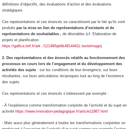
définitions d’objectifs, des évaluations d’action et des évaluations
stratégiques.
Ces représentations et ces énoncés se caractérisent par le fait qu’ils sont
produits
par la mise en lien de représentations d’existants et de
représentations de souhaitables
,
de désirables
(cf. Elaboration de
projets et planification
https://gallica.bnf.fr/ark :/12148/bpt6k4814442z.texteImage
).
2. Des représentations et des énoncés relatifs au fonctionnement des
processus en cours
lors de l’engagement et du développement des
activités des sujets
: sur les conditions de leur émergence, sur leurs
résultantes, sur leurs articulations réciproques tout au long de l’existence
des sujets.
Ces représentations et ces énoncés s’intéressent par exemple :
- À l’
expérience
comme
transformation conjointe
de l’activité et du sujet en
activité
https://www.innovation-pedagogique.fr/article11987.html
- Mais aussi plus généralement
à toutes les transformations conjointes
se
produisant à l’occasion de l’activité d’un sujet comme par exemple l’action