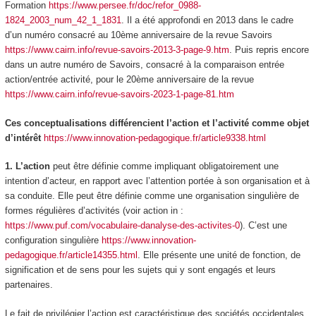
Formation
https://www.persee.fr/doc/refor_0988-
1824_2003_num_42_1_1831
. Il a été approfondi en 2013 dans le cadre
d’un numéro consacré au 10ème anniversaire de la revue Savoirs
https://www.cairn.info/revue-savoirs-2013-3-page-9.htm
. Puis repris encore
dans un autre numéro de Savoirs, consacré à la comparaison entrée
action/entrée activité, pour le 20ème anniversaire de la revue
https://www.cairn.info/revue-savoirs-2023-1-page-81.htm
Ces conceptualisations différencient l’action et l’activité comme objet
d’intérêt
https://www.innovation-pedagogique.fr/article9338.html
1. L’action
peut être définie comme impliquant obligatoirement une
intention d’acteur, en
rapport
avec l’attention portée à son organisation et à
sa conduite. Elle peut être définie comme une organisation singulière de
formes régulières d’activités (
voir action in :
https://www.puf.com/vocabulaire-danalyse-des-activites-0
).
C’est une
configuration singulière
https://www.innovation-
pedagogique.fr/article14355.html
. Elle présente une unité de fonction, de
signification et de sens pour les sujets qui y sont engagés et leurs
partenaires.
Le fait de privilégier l’action est caractéristique des sociétés occidentales