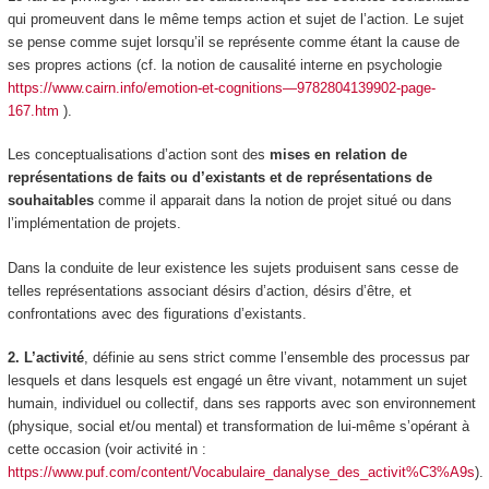
qui promeuvent dans le même temps action et sujet de l’action. Le sujet
se pense comme sujet lorsqu’il se représente comme étant la cause de
ses propres actions (cf. la notion de causalité interne en psychologie
https://www.cairn.info/emotion-et-cognitions—9782804139902-page-
167.htm
).
Les conceptualisations d’action sont des
mises en relation de
représentations de faits ou d’existants et de représentations de
souhaitables
comme il apparait dans la notion de projet situé ou dans
l’implémentation de projets.
Dans la conduite de leur existence les sujets produisent sans cesse de
telles représentations associant désirs d’action, désirs d’être, et
confrontations avec des figurations d’existants
.
2. L’activité
, définie au sens strict comme
l’ensemble des processus par
lesquels et dans lesquels est engagé un être vivant,
notamment un sujet
humain, individuel ou collectif,
dans ses rapports avec son environnement
(physique, social et/ou mental)
et transformation de lui-même s’opérant à
cette occasion
(voir activité in :
https://www.puf.com/content/Vocabulaire_danalyse_des_activit%C3%A9s
).