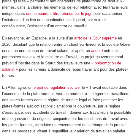
parce qu’elles « permettent aux opérateurs de plate-forme de fixer eux-
mêmes, dans la charte, les éléments de leur relation avec les travailleurs
indépendants
qui ne pourront être retenus par le juge
pour caractériser
l’existence d’un lien de subordination juridique et, par voie de
conséquence, l’existence d’un contrat de travail ».
En revanche, en Espagne, à la suite d’un
arrêt de la Cour suprême
en
2020, décidant que la relation entre un chauffeur-livreur et la société Glovo
constitue une relation de travail salarié, et après un
accord
entre les
partenaires sociaux et le ministre du Travail, un projet gouvernemental
prévoit d’inscrire dans le Statut des travailleurs une
« présomption de
salariat »
pour les livreurs à domicile de repas travaillant pour des plates-
formes.
En Allemagne, un
projet de régulation sociale
, le « Travail équitable dans
l’économie de la plate-forme », vise notamment à : intégrer les travailleurs
des plates-formes dans le régime de retraite légal et faire participer les
plates-formes aux cotisations ; améliorer la couverture, par le régime
d’assurance, des accidents du travail ; donner aux travailleurs la possibilité
de s’organiser et de négocier conjointement les conditions de travail avec
les plates-formes ; introduire un renversement de la charge de la preuve
dans les processus visant à requalifier leur relation de travail en salariat ;