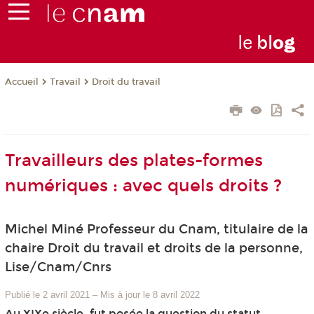
le
bl
o
g
Travail
Droit du travail
Accueil
Travailleurs des plates-formes
numériques : avec quels droits ?
Michel Miné Professeur du Cnam, titulaire de la
chaire Droit du travail et droits de la personne,
Lise/Cnam/Cnrs
Publié le 2 avril 2021
–
Mis à jour le 8 avril 2022
Au XIXe siècle, fut posée la question du statut