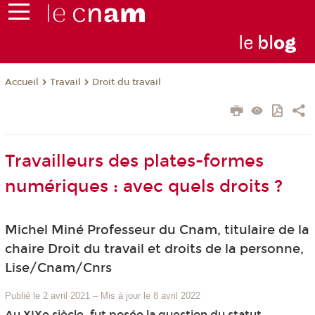
le
bl
o
g
Travail
Droit du travail
Accueil
Travailleurs des plates-formes
numériques : avec quels droits ?
Michel Miné Professeur du Cnam, titulaire de la
chaire Droit du travail et droits de la personne,
Lise/Cnam/Cnrs
Publié le 2 avril 2021
–
Mis à jour le 8 avril 2022
Au XIXe siècle, fut posée la question du statut