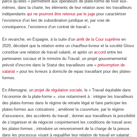
parce qu’elles « permettent aux opérateurs de plate-forme de fixer eux-
mêmes, dans la charte, les éléments de leur relation avec les travailleurs
indépendants
qui ne pourront être retenus par le juge
pour caractériser
l’existence d’un lien de subordination juridique et, par voie de
conséquence, l’existence d’un contrat de travail ».
En revanche, en Espagne, à la suite d’un
arrêt de la Cour suprême
en
2020, décidant que la relation entre un chauffeur-livreur et la société Glovo
constitue une relation de travail salarié, et après un
accord
entre les
partenaires sociaux et le ministre du Travail, un projet gouvernemental
prévoit d’inscrire dans le Statut des travailleurs une
« présomption de
salariat »
pour les livreurs à domicile de repas travaillant pour des plates-
formes.
En Allemagne, un
projet de régulation sociale
, le « Travail équitable dans
l’économie de la plate-forme », vise notamment à : intégrer les travailleurs
des plates-formes dans le régime de retraite légal et faire participer les
plates-formes aux cotisations ; améliorer la couverture, par le régime
d’assurance, des accidents du travail ; donner aux travailleurs la possibilité
de s’organiser et de négocier conjointement les conditions de travail avec
les plates-formes ; introduire un renversement de la charge de la preuve
dans les processus visant à requalifier leur relation de travail en salariat ;