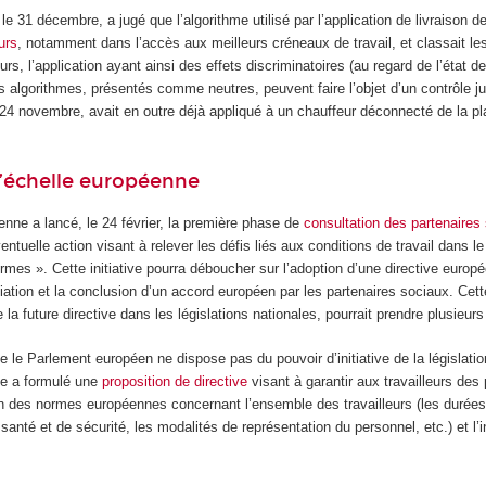
le 31 décembre, a jugé que l’algorithme utilisé par l’application de livraison d
eurs
, notamment dans l’accès aux meilleurs créneaux de travail, et classait l
rs, l’application ayant ainsi des effets discriminatoires (au regard de l’état de
s algorithmes, présentés comme neutres, peuvent faire l’objet d’un contrôle ju
 24 novembre, avait en outre déjà appliqué à un chauffeur déconnecté de la pl
l’échelle européenne
ne a lancé, le 24 février, la première phase de
consultation des partenaires
ntuelle action visant à relever les défis liés aux conditions de travail dans l
formes ». Cette initiative pourra déboucher sur l’adoption d’une directive europ
ation et la conclusion d’un accord européen par les partenaires sociaux. Cet
 la future directive dans les législations nationales, pourrait prendre plusieur
e le Parlement européen ne dispose pas du pouvoir d’initiative de la législati
e a formulé une
proposition de directive
visant à garantir aux travailleurs des
on des normes européennes concernant l’ensemble des travailleurs (les duré
santé et de sécurité, les modalités de représentation du personnel, etc.) et l’int