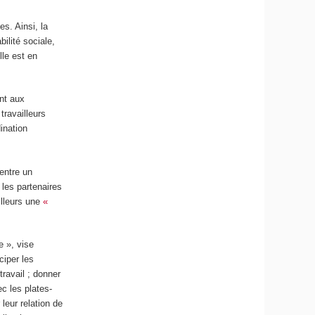
es. Ainsi, la
ilité sociale,
le est en
ent aux
travailleurs
ination
entre un
 les partenaires
illeurs une
«
e », vise
ciper les
travail ; donner
ec les plates-
leur relation de