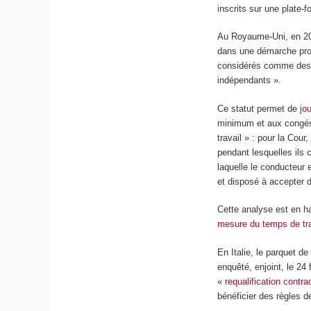
inscrits sur une plate-
Au Royaume-Uni, en 2021
dans une démarche proc
considérés comme des « 
indépendants ».
Ce statut permet de
jo
minimum et aux congés
travail » : pour la Cou
pendant lesquelles ils 
laquelle le conducteur e
et disposé à accepter 
Cette analyse est en h
mesure du temps de tra
En Italie, le parquet d
enquêté, enjoint, le 24
«
requalification contra
bénéficier des règles d