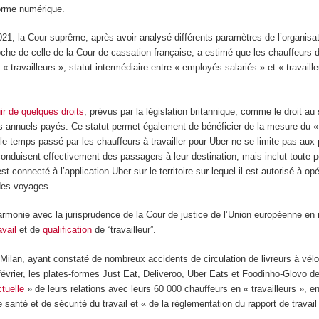
forme numérique.
, la Cour suprême, après avoir analysé différents paramètres de l’organisati
he de celle de la Cour de cassation française, a estimé que les chauffeurs d
travailleurs », statut intermédiaire entre « employés salariés » et « travaill
uir de quelques droits
, prévus par la législation britannique, comme le droit au 
 annuels payés. Ce statut permet également de bénéficier de la mesure du 
r, le temps passé par les chauffeurs à travailler pour Uber ne se limite pas aux
conduisent effectivement des passagers à leur destination, mais inclut toute 
st connecté à l’application Uber sur le territoire sur lequel il est autorisé à opé
des voyages.
armonie avec la jurisprudence de la Cour de justice de l’Union européenne en
vail
et de
qualification
de “travailleur”.
e Milan, ayant constaté de nombreux accidents de circulation de livreurs à vélo
 février, les plates-formes Just Eat, Deliveroo, Uber Eats et Foodinho-Glovo d
ctuelle
» de leurs relations avec leurs 60 000 chauffeurs en « travailleurs », en
e santé et de sécurité du travail et « de la réglementation du rapport de travai