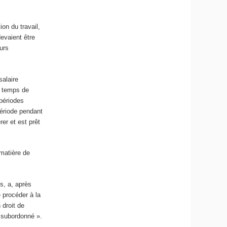
on du travail,
evaient être
eurs
salaire
« temps de
 périodes
période pendant
rer et est prêt
 matière de
s, a, après
e procéder à la
 droit de
l subordonné ».