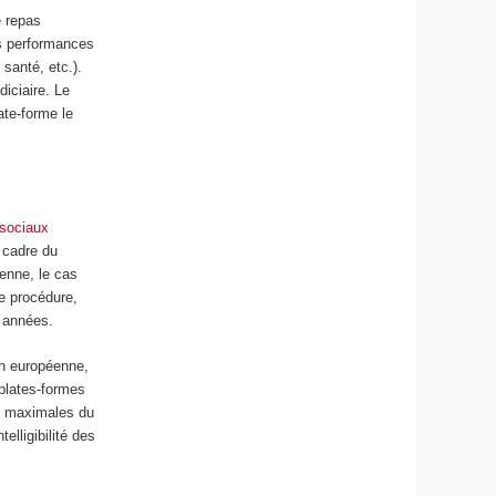
e repas
es performances
 santé, etc.).
diciaire. Le
ate-forme le
 sociaux
e cadre du
éenne, le cas
te procédure,
s années.
on européenne,
 plates-formes
es maximales du
elligibilité des