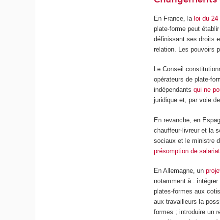
En France, la
loi du 2
plate-forme peut établi
définissant ses droits 
relation. Les pouvoirs p
Le Conseil constitution
opérateurs de plate-for
indépendants
qui ne po
juridique et, par voie d
En revanche, en Espagn
chauffeur-livreur et la 
sociaux et le ministre 
présomption de salariat
En Allemagne, un
proje
notamment à : intégrer l
plates-formes aux cotis
aux travailleurs la poss
formes ; introduire un 