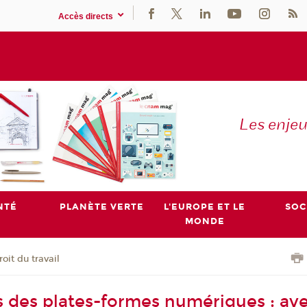
Accès directs
Les enje
NTÉ
PLANÈTE VERTE
L'EUROPE ET LE
SOC
MONDE
roit du travail
rs des plates-formes numériques : av