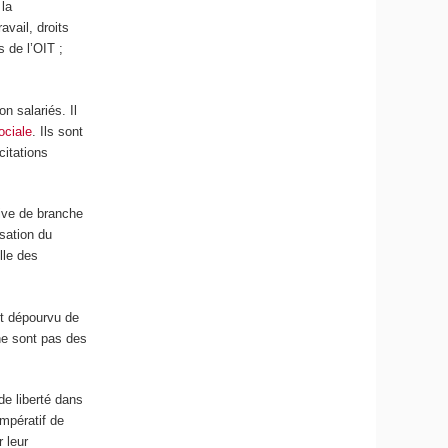
 la
avail, droits
 de l’OIT ;
on salariés. Il
ociale
. Ils sont
citations
tive de branche
sation du
lle des
nt dépourvu de
e sont pas des
de liberté dans
impératif de
 leur