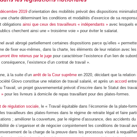
4 décembre 2019
d’orientation des mobilités prévoit des dispositions minimalist
r une charte déterminant les conditions et modalités d’exercice de sa responsab
et obligations
ainsi que ceux des travailleurs « indépendants »
avec lesquels el
ublics cherchent ainsi une « troisième voie » pour éviter le salariat.
nel avait abrogé partiellement certaines dispositions parce qu’elles « permett
me de fixer eux-mêmes, dans la charte, les éléments de leur relation avec les 
urront être retenus par le juge
pour caractériser l’existence d’un lien de subord
e conséquence, l’existence d’un contrat de travail ».
e, à la suite d’un
arrêt de la Cour suprême
en 2020, décidant que la relation 
société Glovo constitue une relation de travail salarié, et après un
accord
entre
du Travail, un projet gouvernemental prévoit d’inscrire dans le Statut des trava
 »
pour les livreurs à domicile de repas travaillant pour des plates-formes.
t de régulation sociale
, le « Travail équitable dans l’économie de la plate-form
es travailleurs des plates-formes dans le régime de retraite légal et faire parti
ations ; améliorer la couverture, par le régime d’assurance, des accidents du 
ibilité de s’organiser et de négocier conjointement les conditions de travail av
renversement de la charge de la preuve dans les processus visant à requalifier 