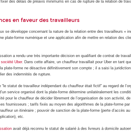
 à fixer des délais de préavis minimums en cas de rupture de la relation de trav
nces en faveur des travailleurs
ux se développe concernant la nature de la relation entre des travailleurs « i
une plate-forme numérique et une application afin de mettre en relation des cli
sation a rendu une très importante décision en qualifiant de contrat de travai
a société Uber
. Dans cette affaire, un chauffeur travaillait pour Uber en tant que
a plate-forme ne désactive définitivement son compte ; il a saisi la juridictio
ulier des indemnités de rupture.
“le statut de travailleur indépendant du chauffeur était fictif” au regard de l’o
n d’un service organisé dont la plate-forme détermine unilatéralement les condit
lité pour le chauffeur de décider librement de l’organisation de son activité, d
 ses fournisseurs ; tarifs fixés au moyen des algorithmes de la plate-forme p
hauffeur un itinéraire ; pouvoir de sanction de la plate-forme (perte d’accès a
plication), etc.
ssation
avait déjà reconnu le statut de salarié à des livreurs à domicile autoe