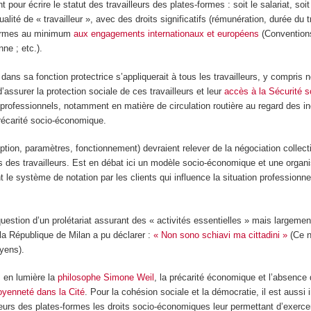
pour écrire le statut des travailleurs des plates-formes : soit le salariat, soit
lité de « travailleur », avec des droits significatifs (rémunération, durée du tr
formes au minimum
aux engagements internationaux et européens
(Conventions
ne ; etc.).
il dans sa fonction protectrice s’appliquerait à tous les travailleurs, y compris n
d’assurer la protection sociale de ces travailleurs et leur
accès à la Sécurité s
rofessionnels, notamment en matière de circulation routière au regard des in
récarité socio-économique.
tion, paramètres, fonctionnement) devraient relever de la négociation collec
s des travailleurs. Est en débat ici un modèle socio-économique et une organi
 le système de notation par les clients qui influence la situation professionne
question d’un prolétariat assurant des « activités essentielles » mais largeme
 la République de Milan a pu déclarer :
« Non sono schiavi ma cittadini »
(Ce n
yens).
 en lumière la
philosophe Simone Weil
, la précarité économique et l’absence 
oyenneté dans la Cité
. Pour la cohésion sociale et la démocratie, il est aussi 
leurs des plates-formes les droits socio-économiques leur permettant d’exercer