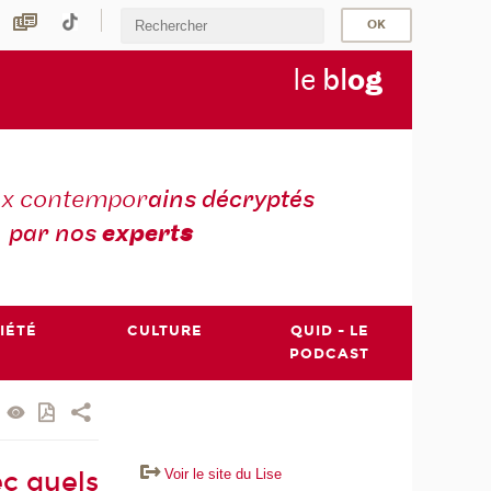
le
bl
o
g
ux contempor
ains décryptés
par nos
expert
s
IÉTÉ
CULTURE
QUID - LE
PODCAST
Voir le site du Lise
ec quels