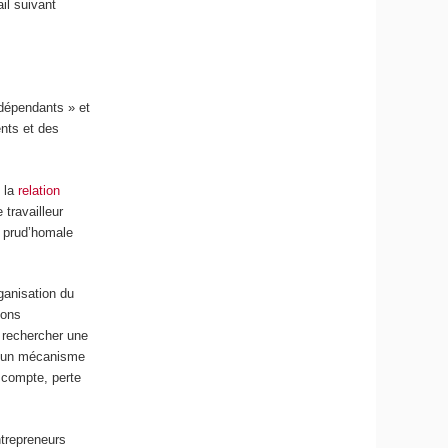
ail suivant
ndépendants » et
ents et des
l la
relation
 travailleur
n prud’homale
rganisation du
ions
e rechercher une
ar un mécanisme
u compte, perte
ntrepreneurs