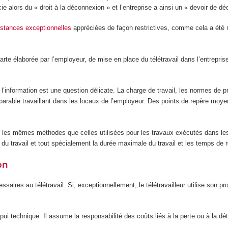
 alors du « droit à la déconnexion » et l’entreprise a ainsi un « devoir de dé
nstances exceptionnelles
appréciées de façon restrictives, comme cela a été 
harte élaborée par l’employeur, de mise en place du télétravail dans l’entrepris
’information est une question délicate. La charge de travail, les normes de pro
parable travaillant dans les locaux de l’employeur. Des points de repère moye
t les mêmes méthodes que celles utilisées pour les travaux exécutés dans les l
rée du travail et tout spécialement la durée maximale du travail et les temps de 
on
essaires au télétravail. Si, exceptionnellement, le télétravailleur utilise son 
ppui technique. Il assume la responsabilité des coûts liés à la perte ou à la d