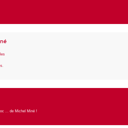
iné
lles
es
.
oc ... de Michel Miné
!