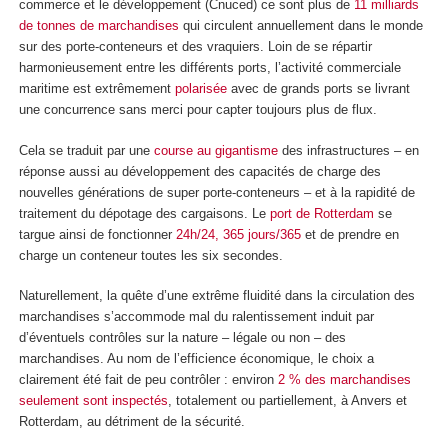
commerce et le développement (Cnuced) ce sont plus de
11 milliards
de tonnes de marchandises
qui circulent annuellement dans le monde
sur des porte-conteneurs et des vraquiers. Loin de se répartir
harmonieusement entre les différents ports, l’activité commerciale
maritime est extrêmement
polarisée
avec de grands ports se livrant
une concurrence sans merci pour capter toujours plus de flux.
Cela se traduit par une
course au gigantisme
des infrastructures – en
réponse aussi au développement des capacités de charge des
nouvelles générations de super porte-conteneurs – et à la rapidité de
traitement du dépotage des cargaisons. Le
port de Rotterdam
se
targue ainsi de fonctionner
24h/24, 365 jours/365
et de prendre en
charge un conteneur toutes les six secondes.
Naturellement, la quête d’une extrême fluidité dans la circulation des
marchandises s’accommode mal du ralentissement induit par
d’éventuels contrôles sur la nature – légale ou non – des
marchandises. Au nom de l’efficience économique, le choix a
clairement été fait de peu contrôler : environ
2 % des marchandises
seulement sont inspectés
, totalement ou partiellement, à Anvers et
Rotterdam, au détriment de la sécurité.