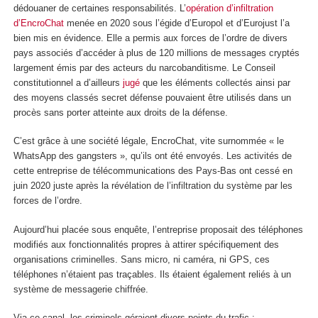
dédouaner de certaines responsabilités. L’
opération d’infiltration
d’EncroChat
menée en 2020 sous l’égide d’Europol et d’Eurojust l’a
bien mis en évidence. Elle a permis aux forces de l’ordre de divers
pays associés d’accéder à plus de 120 millions de messages cryptés
largement émis par des acteurs du narcobanditisme. Le Conseil
constitutionnel a d’ailleurs
jugé
que les éléments collectés ainsi par
des moyens classés secret défense pouvaient être utilisés dans un
procès sans porter atteinte aux droits de la défense.
C’est grâce à une société légale, EncroChat, vite surnommée « le
WhatsApp des gangsters », qu’ils ont été envoyés. Les activités de
cette entreprise de télécommunications des Pays-Bas ont cessé en
juin 2020 juste après la révélation de l’infiltration du système par les
forces de l’ordre.
Aujourd’hui placée sous enquête, l’entreprise proposait des téléphones
modifiés aux fonctionnalités propres à attirer spécifiquement des
organisations criminelles. Sans micro, ni caméra, ni GPS, ces
téléphones n’étaient pas traçables. Ils étaient également reliés à un
système de messagerie chiffrée.
Via ce canal, les criminels géraient divers points du trafic :