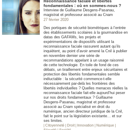
Reconnaissance faciale et libertés
fondamentales : où en sommes-nous ?
Interview de Guillaume Desgens-Pasanau,
magistrat et professeur associé au Cnam
27 février 2020
Des portiques de sécurité biométriques à l’entrée
des établissements scolaires à la gourmandise en
datas des GAFAMs, les projets et
expérimentations de dispositifs utilisant la
reconnaissance faciale rassurent autant qu’ils
inquiètent, au point d’avoir amené la Cnil à publier
en novembre dernier une série de
recommandations appelant à un usage raisonné
de cette technologie. En toile de fond de ces
débats, un tiraillement entre enjeux sécuritaires et
protection des libertés fondamentales semble
inéluctable : la sécurité commence-t-elle
nécessairement par-delà les frontières des
libertés individuelles ? Quelles menaces réelles la
reconnaissance faciale fait-elle aujourd’hui peser
sur nos droits fondamentaux ? Guillaume
Desgens-Pasanau, magistrat et professeur
associé au Cnam spécialisé en droit du
numérique, ancien directeur juridique de la Cnil,
fait le point sur la législation existante… et sur
ses limites.
| Citoyenneté
| Droit
| Innovation
| Numérique
|
Sécurité
| Société