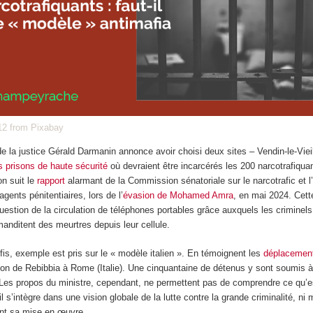
12 from Pixabay
de la justice Gérald Darmanin annonce avoir choisi deux sites – Vendin-le-Viei
es prisons de haute sécurité
où devraient être incarcérés les 200 narcotrafiquan
on suit le
rapport
alarmant de la Commission sénatoriale sur le narcotrafic et l
gents pénitentiaires, lors de l’
évasion de Mohamed Amra
, en mai 2024. Cett
 question de la circulation de téléphones portables grâce auxquels les criminel
manditent des meurtres depuis leur cellule.
is, exemple est pris sur le « modèle italien ». En témoignent les
déplacement
ison de Rebibbia à Rome (Italie). Une cinquantaine de détenus y sont soumis 
t. Les propos du ministre, cependant, ne permettent pas de comprendre ce qu’e
s’intègre dans une vision globale de la lutte contre la grande criminalité, ni
ent sa mise en œuvre.