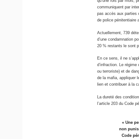
qu’une fois par mois, p
communiquent par interp
pas accès aux parties 
de police pénitentiaire
Actuellement, 739 déten
d’une condamnation pour
20 % restants le sont p
En ce sens, il ne s’app
d’infraction. Le régime
ou terroriste) et de dan
de la mafia, appliquer 
lien et contribuer à la c
La dureté des condition
l’article 203 du Code pén
« Une pe
non puniss
Code pén