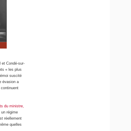
l et Condé-sur-
ts « les plus
’émoi suscité
e évasion a
s continuent
s du ministre,
à un régime
st réellement
 même quelles