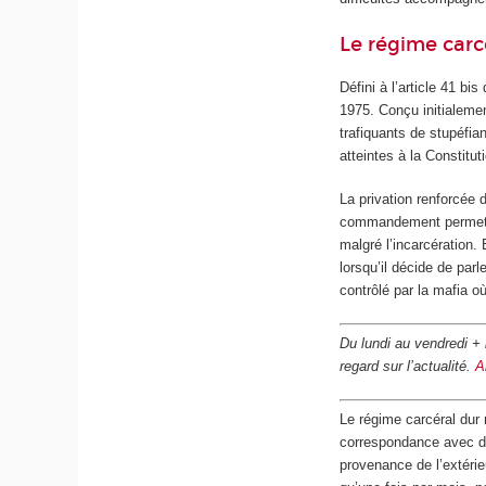
Le régime carcé
Défini à l’article 41 bis
1975. Conçu initialemen
trafiquants de stupéfia
atteintes à la Constitu
La privation renforcée 
commandement permetta
malgré l’incarcération.
lorsqu’il décide de parl
contrôlé par la mafia o
Du lundi au vendredi +
regard sur l’actualité.
A
Le régime carcéral dur 
correspondance avec d’a
provenance de l’extérieu