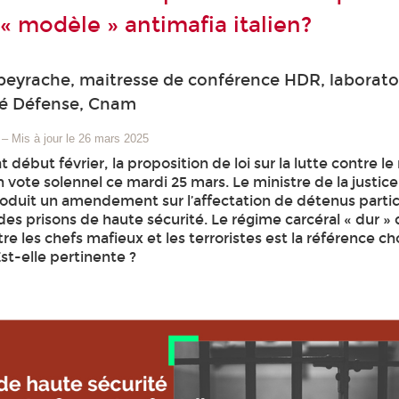
e « modèle » antimafia italien?
eyrache, maitresse de conférence HDR, laborato
té Défense, Cnam
–
Mis à jour le 26 mars 2025
début février, la proposition de loi sur la lutte contre le 
 vote solennel ce mardi 25 mars. Le ministre de la justic
roduit un amendement sur l’affectation de détenus parti
s prisons de haute sécurité. Le régime carcéral « dur » qu
re les chefs mafieux et les terroristes est la référence cho
t-elle pertinente ?