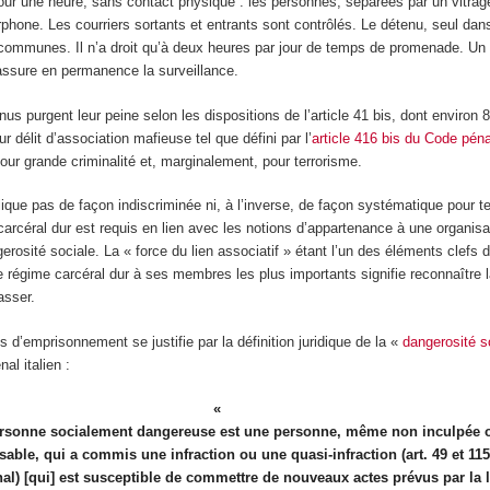
our une heure, sans contact physique : les personnes, séparées par un vitrag
hone. Les courriers sortants et entrants sont contrôlés. Le détenu, seul dans
communes. Il n’a droit qu’à deux heures par jour de temps de promenade. Un 
 assure en permanence la surveillance.
us purgent leur peine selon les dispositions de l’article 41 bis, dont environ
 délit d’association mafieuse tel que défini par l’
article 416 bis du Code pénal
our grande criminalité et, marginalement, pour terrorisme.
lique pas de façon indiscriminée ni, à l’inverse, de façon systématique pour te
 carcéral dur est requis en lien avec les notions d’appartenance à une organis
gerosité sociale. La « force du lien associatif » étant l’un des éléments clefs d
le régime carcéral dur à ses membres les plus importants signifie reconnaître 
asser.
s d’emprisonnement se justifie par la définition juridique de la «
dangerosité s
al italien :
rsonne socialement dangereuse est une personne, même non inculpée 
able, qui a commis une infraction ou une quasi-infraction (art. 49 et 11
al) [qui] est susceptible de commettre de nouveaux actes prévus par la l