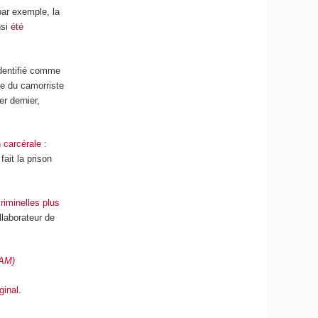
par exemple, la
nsi
été
 identifié comme
le du camorriste
er dernier,
 carcérale
:
ait la prison
criminelles plus
llaborateur de
NAM)
iginal
.