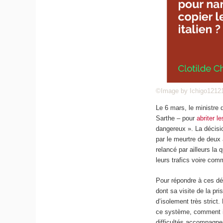
©Image by Ichigo1212
Le 6 mars, le ministre 
Sarthe – pour
abriter l
dangereux ». La décisi
par le meurtre de deux a
relancé par ailleurs la
leurs trafics voire com
Pour répondre à ces déf
dont sa visite de la pr
d’isolement très stric
ce système, comment il 
difficultés accompagn