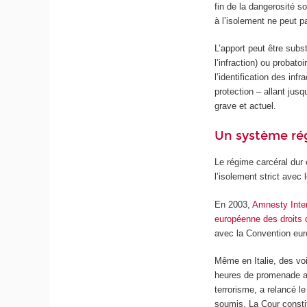
fin de la dangerosité s
à l’isolement ne peut 
L’apport peut être subs
l’infraction) ou probat
l’identification des in
protection – allant jus
grave et actuel.
Un système ré
Le régime carcéral dur 
l’isolement strict avec
En 2003,
Amnesty Inter
européenne des droits
avec la Convention eur
Même en Italie, des vo
heures de promenade au
terrorisme, a relancé l
soumis. La Cour constitu