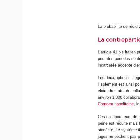
La probabilité de récidi
La contrepartie
L’article 41 bis italien
pour des périodes de d
incarcérée accepte d’e
Les deux options – régi
l’isolement est ainsi po
claire du statut de coll
environ 1 000 collabor
Camorra napolitaine
, l
Ces collaborateurs de j
peine est réduite mais 
sincérité. Le système i
juges ne pèchent pas pa