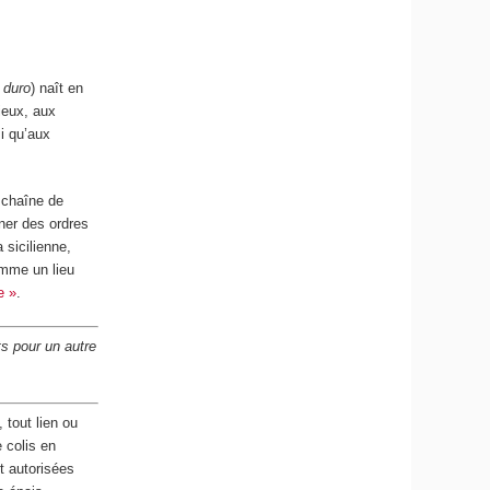
 duro
) naît en
fieux, aux
si qu’aux
a chaîne de
ner des ordres
 sicilienne,
comme un lieu
e »
.
s pour un autre
 tout lien ou
 colis en
nt autorisées