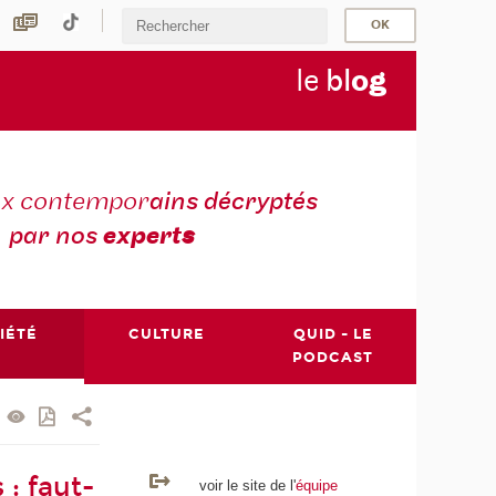
le
bl
o
g
ux contempor
ains décryptés
par nos
expert
s
IÉTÉ
CULTURE
QUID - LE
PODCAST
 : faut-
voir le site de l'
équipe