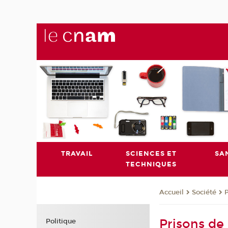
TRAVAIL
SCIENCES ET
SA
TECHNIQUES
Société
P
Accueil
Prisons de 
Politique