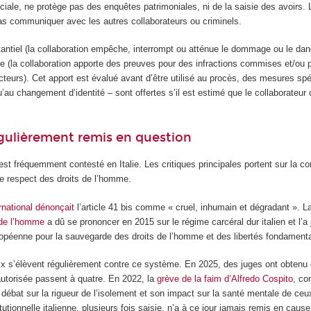
ociale, ne protège pas des enquêtes patrimoniales, ni de la saisie des avoirs. L
pas communiquer avec les autres collaborateurs ou criminels.
tantiel (la collaboration empêche, interrompt ou atténue le dommage ou le dang
oire (la collaboration apporte des preuves pour des infractions commises et/ou 
fracteurs). Cet apport est évalué avant d’être utilisé au procès, des mesures sp
qu’au changement d’identité – sont offertes s’il est estimé que le collaborateur
gulièrement remis en question
est fréquemment contesté en Italie. Les critiques principales portent sur la co
 le respect des droits de l’homme.
national dénonçait
l’article 41 bis comme « cruel, inhumain et dégradant ». 
 de l’homme
a dû se prononcer en 2015 sur le régime carcéral dur italien et l’a
opéenne pour la sauvegarde des droits de l’homme et des libertés fondament
ix s’élèvent régulièrement contre ce système. En 2025, des juges ont obtenu
torisée passent à quatre. En 2022, la
grève de la faim d’Alfredo Cospito
, c
e débat sur la rigueur de l’isolement et son impact sur la santé mentale de ceu
tionnelle italienne, plusieurs fois saisie, n’a à ce jour jamais remis en cause l