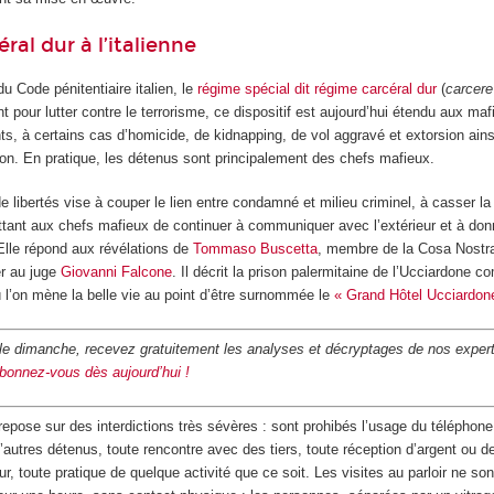
ral dur à l’italienne
 du Code pénitentiaire italien, le
régime spécial dit régime carcéral dur
(
carcere
t pour lutter contre le terrorisme, ce dispositif est aujourd’hui étendu aux ma
nts, à certains cas d’homicide, de kidnapping, de vol aggravé et extorsion ain
tion. En pratique, les détenus sont principalement des chefs mafieux.
de libertés vise à couper le lien entre condamné et milieu criminel, à casser l
nt aux chefs mafieux de continuer à communiquer avec l’extérieur et à don
 Elle répond aux révélations de
Tommaso Buscetta
, membre de la Cosa Nostra
er au juge
Giovanni Falcone
. Il décrit la prison palermitaine de l’Ucciardone 
ù l’on mène la belle vie au point d’être surnommée le
« Grand Hôtel Ucciardon
 le dimanche, recevez gratuitement les analyses et décryptages de nos expert
bonnez-vous dès aujourd’hui !
repose sur des interdictions très sévères : sont prohibés l’usage du téléphone,
utres détenus, toute rencontre avec des tiers, toute réception d’argent ou de
r, toute pratique de quelque activité que ce soit. Les visites au parloir ne so