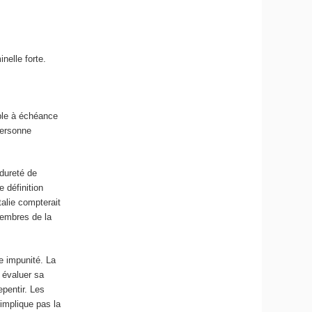
nelle forte.
able à échéance
personne
 dureté de
e définition
talie compterait
membres de la
e impunité. La
 évaluer sa
epentir. Les
’implique pas la