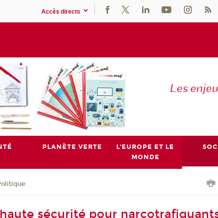
Accès directs
Les enje
NTÉ
PLANÈTE VERTE
L'EUROPE ET LE
SOC
MONDE
olitique
haute sécurité pour narcotrafiquants