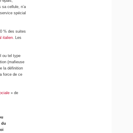
e épais,
 sa cellule, n’a
service spécial
 80 % des suites
 italien
. Les
l ou tel type
ation (mafieuse
e la définition
la force de ce
ociale
» de
ou
5 du
oi