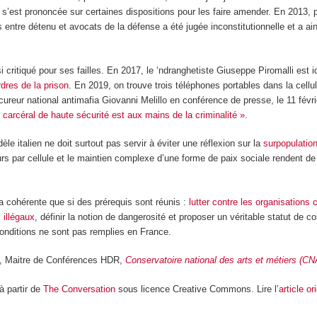
 s’est prononcée sur certaines dispositions pour les faire amender. En 2013, 
ns entre détenu et avocats de la défense a été jugée inconstitutionnelle et a ai
si critiqué pour ses failles. En 2017, le ‘ndranghetiste Giuseppe Piromalli est
dres de la prison
. En 2019, on trouve trois téléphones portables dans la cellu
cureur national antimafia Giovanni Melillo en conférence de presse, le 11 févri
 carcéral de haute sécurité est aux mains de la criminalité »
.
le italien ne doit surtout pas servir à éviter une réflexion sur la
surpopulation
rs par cellule et le maintien complexe d’une forme de paix sociale rendent de f
era cohérente que si des prérequis sont réunis :
lutter contre les organisations 
 illégaux
, définir la notion de dangerosité et proposer un véritable statut de co
conditions ne sont pas remplies en France.
, Maitre de Conférences HDR,
Conservatoire national des arts et métiers (C
 à partir de
The Conversation
sous licence Creative Commons. Lire l’
article or