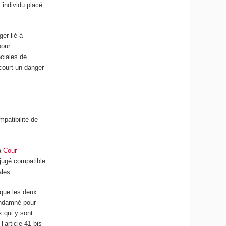
’individu placé
er lié à
pour
éciales de
 court un danger
mpatibilité de
La
Cour
 jugé compatible
ales.
 que les deux
ondamné pour
x qui y sont
’article 41 bis