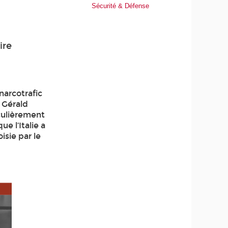
Sécurité & Défense
ire
narcotrafic
e Gérald
culièrement
e l’Italie a
isie par le