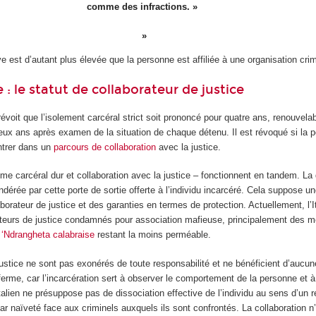
comme des infractions. »
ve est d’autant plus élevée que la personne est affiliée à une organisation crimi
 : le statut de collaborateur de justice
 prévoit que l’isolement carcéral strict soit prononcé pour quatre ans, renouvel
eux ans après examen de la situation de chaque détenu. Il est révoqué si la 
ntrer dans un
parcours de collaboration
avec la justice.
me carcéral dur et collaboration avec la justice – fonctionnent en tandem. La
ndérée par cette porte de sortie offerte à l’individu incarcéré. Cela suppose un
aborateur de justice et des garanties en termes de protection. Actuellement, l’I
ateurs de justice condamnés pour association mafieuse, principalement des 
a
‘Ndrangheta calabraise
restant la moins perméable.
ustice ne sont pas exonérés de toute responsabilité et ne bénéficient d’aucun
ferme, car l’incarcération sert à observer le comportement de la personne et à
talien ne présuppose pas de dissociation effective de l’individu au sens d’un r
r naïveté face aux criminels auxquels ils sont confrontés. La collaboration n