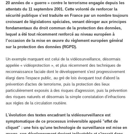
20 années de « guerre » contre le terrorisme engagée depuis les
attentats du 11 septembre 2001. Cette volonté de renforcer la
sécurité publique s’est traduite en France par un nombre toujours
croissant de législations spéciales, venant déroger aux principes
fondamentaux du droit commun de la protection des données,
lequel a été tout récemment renforcé au niveau européen à
l’occasion de la mise en œuvre du règlement européen général
sur la protection des données (RGPD).
Un exemple marquant est celui de la vidéosurveillance, désormais
appelée « vidéoprotection », et plus récemment des techniques de
reconnaissance faciale dont le développement s'est progressivement
élargi dans l'espace public, au gré de lois évoquant tout d'abord la
prévention d'actes de terrorisme, puis la protection des lieux
particulièrement exposés à des risques d'agression, puis la prévention
des risques naturels et désormais la simple constatation d’infractions
aux règles de la circulation routière.
L'évolution des textes encadrant la vidéosurveillance est
symptomatique de ce processus irréversible appelé "effet de
cliquet" : une fois qu'une technologie de surveillance est mise en
œuvre, son développement devient inéluctable et s'inscrit dans