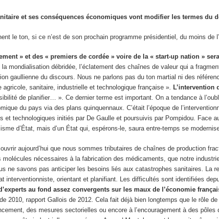
 sanitaire et ses conséquences économiques vont modifier les termes du d
nt le ton, si ce n’est de son prochain programme présidentiel, du moins de l’o
ment » et des « premiers de cordée » voire de la « start-up nation » sera
 la mondialisation débridée, l’éclatement des chaînes de valeur qui a fragmenté
sion gaullienne du discours. Nous ne parlons pas du ton martial ni des référe
 agricole, sanitaire, industrielle et technologique française ».
L’intervention 
sibilité de planifier… ». Ce dernier terme est important. On a tendance à l’oub
mique du pays via des plans quinquennaux. C’était l’époque de l’interventionn
 et technologiques initiés par De Gaulle et poursuivis par Pompidou. Face au
lisme d’État, mais d’un État qui, espérons-le, saura entre-temps se moderniser
uvrir aujourd’hui que nous sommes tributaires de chaînes de production fract
 molécules nécessaires à la fabrication des médicaments, que notre industri
us ne savons pas anticiper les besoins liés aux catastrophes sanitaires. La r
t interventionniste, orientant et planifiant. Les difficultés sont identifiées de
d’experts au fond assez convergents sur les maux de l’économie française
 de 2010, rapport Gallois de 2012. Cela fait déjà bien longtemps que le rôle de l
nancement, des mesures sectorielles ou encore à l’encouragement à des pôles de