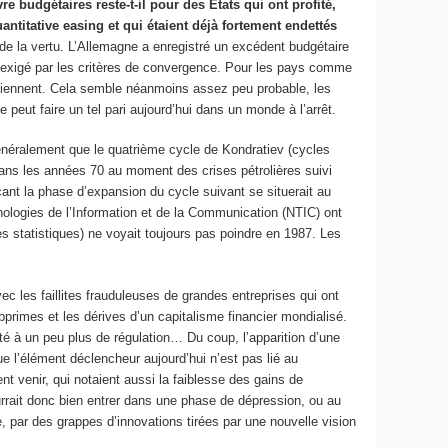
 budgétaires reste-t-il pour des États qui ont profité,
itative easing et qui étaient déjà fortement endettés
e la vertu. L’Allemagne a enregistré un excédent budgétaire
u exigé par les critères de convergence. Pour les pays comme
qui viennent. Cela semble néanmoins assez peu probable, les
peut faire un tel pari aujourd’hui dans un monde à l’arrêt.
éralement que le quatrième cycle de Kondratiev (cycles
ns les années 70 au moment des crises pétrolières suivi
ant la phase d’expansion du cycle suivant se situerait au
logies de l’Information et de la Communication (NTIC) ont
s statistiques) ne voyait toujours pas poindre en 1987. Les
c les faillites frauduleuses de grandes entreprises qui ont
primes et les dérives d’un capitalisme financier mondialisé.
ité à un peu plus de régulation… Du coup, l’apparition d’une
que l’élément déclencheur aujourd’hui n’est pas lié au
 venir, qui notaient aussi la faiblesse des gains de
urrait donc bien entrer dans une phase de dépression, ou au
 par des grappes d’innovations tirées par une nouvelle vision