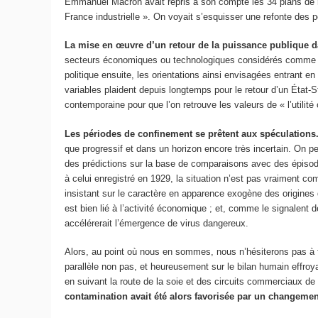
Emmanuel Macron avait repris à son compte les 34 plans de r
France industrielle ». On voyait s’esquisser une refonte des 
La mise en œuvre d’un retour de la puissance publique d
secteurs économiques ou technologiques considérés comme stra
politique ensuite, les orientations ainsi envisagées entrant 
variables plaident depuis longtemps pour le retour d’un État-St
contemporaine pour que l’on retrouve les valeurs de « l’utili
Les périodes de confinement se prêtent aux spéculations
que progressif et dans un horizon encore très incertain. On pe
des prédictions sur la base de comparaisons avec des épisodes
à celui enregistré en 1929, la situation n’est pas vraiment co
insistant sur le caractère en apparence exogène des origines
est bien lié à l’activité économique ; et, comme le signalent 
accélérerait l’émergence de virus dangereux.
Alors, au point où nous en sommes, nous n’hésiterons pas à fai
parallèle non pas, et heureusement sur le bilan humain effroya
en suivant la route de la soie et des circuits commerciaux d
contamination avait été alors favorisée par un changement 