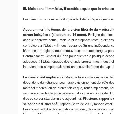
III. Mais dans l’immédiat, il semble acquis que la crise
Les deux discours récents du président de la République donne
Apparemment, le temps de la vision libérale du « ruisselle
seront balayées » (discours du 16 mars).
En ligne de mire :
dans le contexte actuel. Mais le plus frappant reste la dimen
contrôlée par l’État : « Il nous faudra rebâtir une indépendance
bâtir une stratégie où nous retrouverons le temps long, la pos
Commissariat Général du Plan pour orienter la politique écono
adossées à l’État, l’époque des grands programmes industriels
intervient peu s’imposerait alors une nouvelle forme de capita
Le constat est implacable.
Mais ne faisons pas mine de déco
dépendons de l’étranger pour l’approvisionnement de 70% des
matériel médical ou de protection et que, tout simplement, no
sanitaire et technologique passerait alors par un retour de l’Éta
dresse ce constat alarmiste aujourd’hui.
Plusieurs rapports 
se sont ainsi succédé
: rapport Beffa de 2005, rapport Attali
France est réduit à des incitations fiscales, des aides au fi