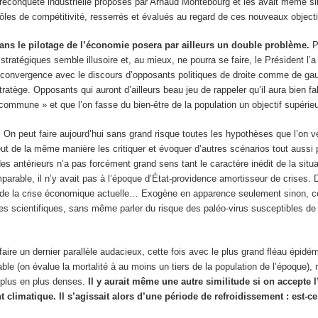
econquête industrielle proposés par Arnaud Montebourg et les avait même simp
pôles de compétitivité, resserrés et évalués au regard de ces nouveaux objecti
ans le pilotage de l’économie posera par ailleurs un double problème.
Pr
tégiques semble illusoire et, au mieux, ne pourra se faire, le Président l’a 
en convergence avec le discours d’opposants politiques de droite comme de gau
ratège. Opposants qui auront d’ailleurs beau jeu de rappeler qu’il aura bien fa
té commune » et que l’on fasse du bien-être de la population un objectif supé
.
On peut faire aujourd’hui sans grand risque toutes les hypothèses que l’on veu
ut de la même manière les critiquer et évoquer d’autres scénarios tout aussi 
 antérieurs n’a pas forcément grand sens tant le caractère inédit de la situ
mparable, il n’y avait pas à l’époque d’État-providence amortisseur de crises
 de la crise économique actuelle… Exogène en apparence seulement sinon, cela 
des scientifiques, sans même parler du risque des paléo-virus susceptibles de r
re un dernier parallèle audacieux, cette fois avec le plus grand fléau épidémi
ble (on évalue la mortalité à au moins un tiers de la population de l’époque), 
e plus en plus denses.
Il y aurait même une autre similitude si on accepte l
climatique. Il s’agissait alors d’une période de refroidissement : est-c