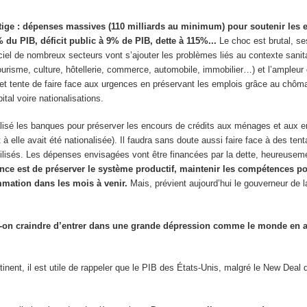
tige : dépenses massives (110 milliards au minimum) pour soutenir les e
% du PIB, déficit public à 9% de PIB, dette à 115%...
Le choc est brutal, s
ciel de nombreux secteurs vont s’ajouter les problèmes liés au contexte sanita
 tourisme, culture, hôtellerie, commerce, automobile, immobilier…) et l’ample
c et tente de faire face aux urgences en préservant les emplois grâce au chômag
tal voire nationalisations.
talisé les banques pour préserver les encours de crédits aux ménages et aux ent
 à elle avait été nationalisée). Il faudra sans doute aussi faire face à des tent
mobilisés. Les dépenses envisagées vont être financées par la dette, heureusem
nce est de préserver le système productif, maintenir les compétences po
mmation dans les mois à venir.
Mais, prévient aujourd’hui le gouverneur de 
doit-on craindre d’entrer dans une grande dépression comme le monde en a
rtinent, il est utile de rappeler que le PIB des États-Unis, malgré le New Deal