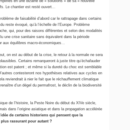
lifiés en une dizaine de « solutions » de sa « nouvelle
fs. Le chantier est resté ouvert…
oblème de faisabilité d’abord car le rattrapage dans certains
du reste évoqué, qu’à l’échelle de l’Europe. Problème
che, qui, pour des raisons différentes et selon des modalités
llu une crise sanitaire sans équivalent dans la période
rieur aux équilibres macro-économiques…
t, on est au début de la crise, le retour à la normale ne sera
plausibles. Certains remarqueront à juste titre qu’échafauder
ation est patent ; et même si la dureté du choc est semblable
. D’autres contesteront nos hypothèses relatives aux cycles en
reviendrait à nier le fait que le réchauffement climatique
enaître d’un dégel du permafrost, le déclin de la biodiversité
que de l’histoire, la Peste Noire du début du XIVe siècle,
mais dans l’origine asiatique et dans la propagation accélérée
’idée de certains historiens qui pensent que la
e plus rassurant pour autant ?