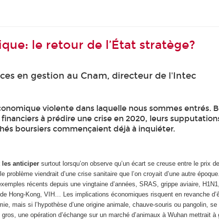
ue: le retour de l’État stratège?
ces en gestion au Cnam, directeur de l'Intec
économique violente dans laquelle nous sommes entrés. Bea
inanciers à prédire une crise en 2020, leurs supputations
chés boursiers commençaient déjà à inquiéter.
les anticiper
surtout lorsqu’on observe qu’un écart se creuse entre le prix de
le problème viendrait d’une crise sanitaire que l’on croyait d’une autre épo
exemples récents depuis une vingtaine d’années, SRAS, grippe aviaire, H1N1, o
ue, de Hong-Kong, VIH… Les implications économiques risquent en revanche 
démie, mais si l’hypothèse d’une origine animale, chauve-souris ou pangolin, se
En gros, une opération d’échange sur un marché d’animaux à Wuhan mettrait à 