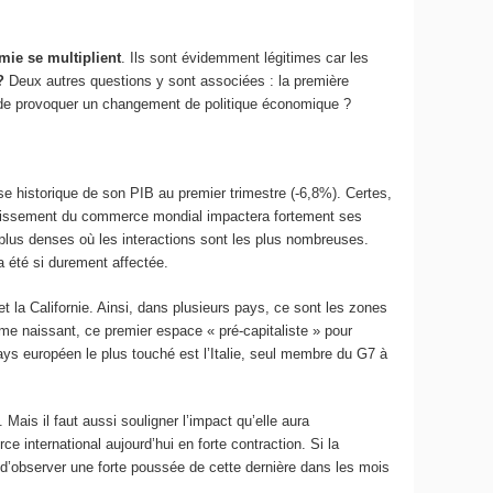
mie se multiplient
. Ils sont évidemment légitimes car les
?
Deux autres questions y sont associées : la première
e de provoquer un changement de politique économique ?
sse historique de son PIB au premier trimestre (-6,8%). Certes,
lentissement du commerce mondial impactera fortement ses
plus denses où les interactions sont les plus nombreuses.
 été si durement affectée.
la Californie. Ainsi, dans plusieurs pays, ce sont les zones
me naissant, ce premier espace « pré-capitaliste » pour
ays européen le plus touché est l’Italie, seul membre du G7 à
. Mais il faut aussi souligner l’impact qu’elle aura
international aujourd’hui en forte contraction. Si la
e d’observer une forte poussée de cette dernière dans les mois