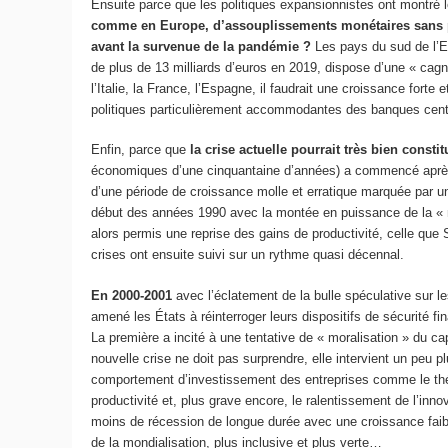
Ensuite parce que les politiques expansionnistes ont montré l
comme en Europe, d’assouplissements monétaires sans pré
avant la survenue de la pandémie ?
Les pays du sud de l’Eu
de plus de 13 milliards d’euros en 2019, dispose d’une « cag
l’Italie, la France, l’Espagne, il faudrait une croissance fort
politiques particulièrement accommodantes des banques central
Enfin, parce que
la crise actuelle pourrait très bien const
économiques d’une cinquantaine d’années) a commencé après l
d’une période de croissance molle et erratique marquée par un
début des années 1990 avec la montée en puissance de la « n
alors permis une reprise des gains de productivité, celle que
crises ont ensuite suivi sur un rythme quasi décennal.
En 2000-2001
avec l’éclatement de la bulle spéculative sur l
amené les États à réinterroger leurs dispositifs de sécurité f
La première a incité à une tentative de « moralisation » du ca
nouvelle crise ne doit pas surprendre, elle intervient un peu 
comportement d’investissement des entreprises comme le théor
productivité et, plus grave encore, le ralentissement de l’in
moins de récession de longue durée avec une croissance faibl
de la mondialisation, plus inclusive et plus verte…