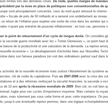
eurs limites lors des dernières crises.
Du reste, quelles marges de manœuvre
cédent par la mise en place de politiques non conventionnelles de quant
rope sont principalement concernés, ceux du nord ayant retrouvé le chemin d
notte » fiscale de près de 50 milliards et a ramené son endettement au nivea
e et un retour de l’inflation pour espérer une sortie de crise dans les années 
es n’ayant pas entraîné de poussée inflationniste ; en tout cas, personne ne 
ituer le point de retournement d’un cycle de longue durée.
On considère gén
a seconde guerre mondiale avec les « Trente Glorieuses », un point haut da
e baisse de la productivité et une saturation de la demande. La reprise amorç
ouvelle économie ». Le développement d’activités liées aux Nouvelles Techno
 Solow dans son fameux paradoxe (on voit des ordinateurs partout sauf dans le
es activités de la nouvelle économie mais surtout l’ébranlement du système ave
inancière, clé de voûte du capitalisme. Puis
en 2007-2008
avec la crise des sub
pitalisme et à des réformes renforçant la sécurité financière, la seconde a inc
plus de 10 ans
après la récession mondiale de 2009
. Bien sûr, on voit bien 
isait Juglar pour ces cycles d’importance moyenne. Mais certains la voyaient
novation, mais sûrement pas sous cette forme et avec cette importance. On po
e, jusqu’à une éventuelle reprise permise, dans une logique schumpétérienne,