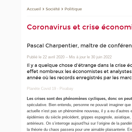
Société
Politique
Accueil
Coronavirus et crise économiq
Pascal Charpentier, maître de conféren
Publié le 22 avril 2020
–
Mis à jour le 30 juin 2022
Il y a quelque chose d’étrange dans la crise 
effet nombreux les économistes et analystes f
année où les records enregistrés par les mar
Planète Covid 19 - Pixabay
Les crises sont des phénomènes cycliques, donc on peut 
spéculative. Bien entendu, personne ne pouvait imaginer que 
actuelle n’est pas un phénomène nouveau, il y a eu d’autres 
épidémies du siècle précédent, grippes espagnole, asiatiq
antérieurs. On s’interroge aujourd’hui sur l’origine de la pan
la théorie du chaos passera pour une aimable plaisanterie. 