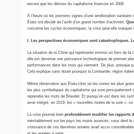
encore que les dérives du capitalisme financier en 2008.
À l’heure où les premiers signes d’une amélioration sanitaire
États ont décidé de l’arrêt d’un grand nombre d’activités.
Quel
concerne les cycles économiques, la crise peut-elle marquer 
I. Les perspectives économiques sont catastrophiques. L
La situation de la Chine qui représente environ un tiers de la
elle est devenue une puissance technologique de premier pla
performances dans les mois qui viennent. De plus, presque pa
Cela explique sans doute pourquoi la Lombardie, région itali
Même observation aux États-Unis où les zones les plus gravem
les plus symboliques du capitalisme qui sont principalement c
reprendre les mots de Braudel. Et puisqu’on est dans les symb
avoir intégré, en 2019, les « nouvelles routes de la soie », ce
La crise pourrait bien
profondément modifier les rapports 
inévitablement sur les pays les moins avancés, ceux dont le d
croissance de ces dernières années avait accru considérableme
et les années à venir.