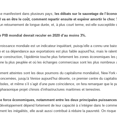
 se manifestent dans plusieurs pays,
les débats sur le sauvetage de l’écono
 va en être le coût, comment repartir ensuite et espérer amortir le choc 
un retournement de longue durée, et, à plus court terme, est-elle susceptibl
e PIB mondial devrait reculer en 2020 d’au moins 3%.
 croissance mondiale est un indicateur inquiétant, puisqu’elle a connu une bai
n et sa dépendance aux exportations est plus faible aujourd’hui, mais le ra
r construction, l’épidémie touche plus fortement les zones économiques les 
enne la plus peuplée et où les échanges commerciaux sont les plus nombreux a
ent atteintes sont les deux poumons du capitalisme mondialisé, New-York et 
oncernées, jusqu’à Venise aujourd’hui déserte, ce premier centre du capitalis
oles, et même s’il s’agit d’une pure coïncidence, on fera remarquer que le p
 pharaonique projet chinois d’infrastructures maritimes et terrestres.
de force économiques, notamment entre les deux principales puissances
éveloppement dépend fortement de leur capacité à s’intégrer dans le commerce 
nt les inégalités, elle avait aussi contribué à réduire la pauvreté. On risqu