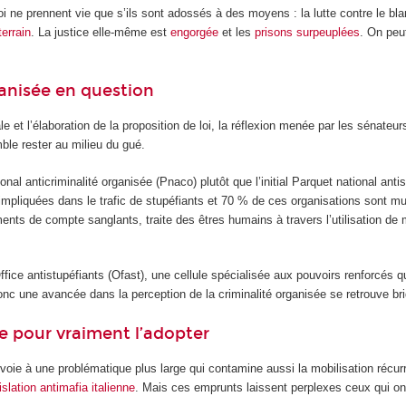
i ne prennent vie que s’ils sont adossés à des moyens : la lutte contre le bl
errain
. La justice elle-même est
engorgée
et les
prisons surpeuplées
. On peu
ganisée en question
e et l’élaboration de la proposition de loi, la réflexion menée par les sénate
ble rester au milieu du gué.
ional anticriminalité organisée (Pnaco) plutôt que l’initial Parquet national anti
 impliquées dans le trafic de stupéfiants et 70 % de ces organisations sont mu
ments de compte sanglants, traite des êtres humains à travers l’utilisation de 
ice antistupéfiants (Ofast), une cellule spécialisée aux pouvoirs renforcés 
onc une avancée dans la perception de la criminalité organisée se retrouve bri
e pour vraiment l’adopter
oie à une problématique plus large qui contamine aussi la mobilisation récurr
islation antimafia italienne
. Mais ces emprunts laissent perplexes ceux qui ont 