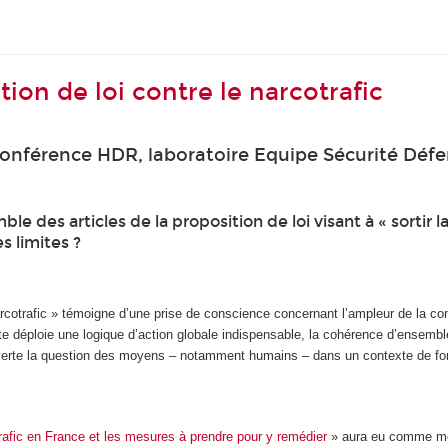
ion de loi contre le narcotrafic
conférence HDR, laboratoire Equipe Sécurité Déf
le des articles de la proposition de loi visant à « sortir 
s limites ?
rcotrafic » témoigne d’une prise de conscience concernant l’ampleur de la cons
exte déploie une logique d’action globale indispensable, la cohérence d’ensemb
uverte la question des moyens – notamment humains – dans un contexte de fort
trafic en France et les mesures à prendre pour y remédier
» aura eu comme mér