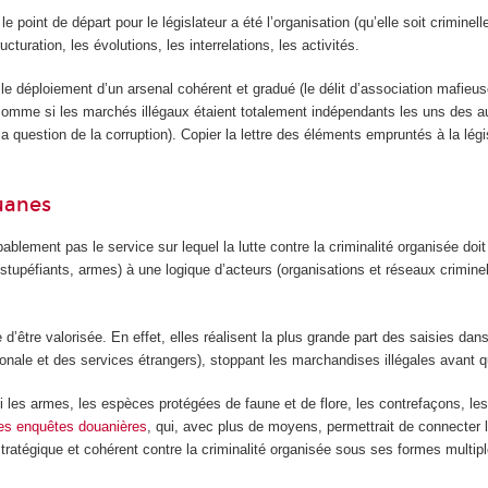
le point de départ pour le législateur a été l’organisation (qu’elle soit criminelle
turation, les évolutions, les interrelations, les activités.
 le déploiement d’un arsenal cohérent et gradué (le délit d’association mafieu
 comme si les marchés illégaux étaient totalement indépendants les uns des a
a question de la corruption). Copier la lettre des éléments empruntés à la légi
ouanes
robablement pas le service sur lequel la lutte contre la criminalité organisée d
tupéfiants, armes) à une logique d’acteurs (organisations et réseaux criminels 
d’être valorisée. En effet, elles réalisent la plus grande part des saisies dans
nale et des services étrangers), stoppant les marchandises illégales avant qu’el
 les armes, les espèces protégées de faune et de flore, les contrefaçons, les
des enquêtes douanières
, qui, avec plus de moyens, permettrait de connecter 
tratégique et cohérent contre la criminalité organisée sous ses formes multipl