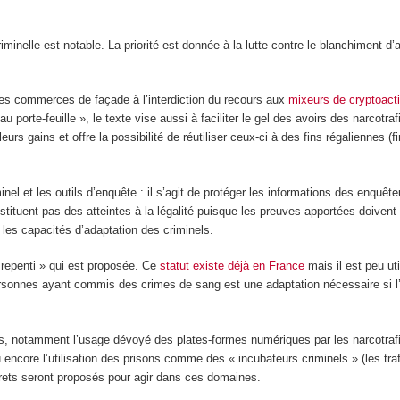
riminelle est notable. La priorité est donnée à la lutte contre le blanchiment d
es commerces de façade à l’interdiction du recours aux
mixeurs de cryptoacti
 porte-feuille », le texte vise aussi à faciliter le gel des avoirs des narcotraf
 leurs gains et offre la possibilité de réutiliser ceux-ci à des fins régalienne
nel et les outils d’enquête : il s’agit de protéger les informations des enquêt
tituent pas des atteintes à la légalité puisque les preuves apportées doivent
r les capacités d’adaptation des criminels.
« repenti » qui est proposée. Ce
statut existe déjà en France
mais il est peu util
ersonnes ayant commis des crimes de sang est une adaptation nécessaire si l
ons, notamment l’usage dévoyé des plates-formes numériques par les narcotrafi
 encore l’utilisation des prisons comme des « incubateurs criminels » (les traf
ncrets seront proposés pour agir dans ces domaines.