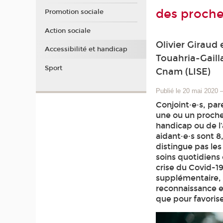
des proche
Promotion sociale
Action sociale
Olivier Giraud
Accessibilité et handicap
Touahria-Gaill
Sport
Cnam (LISE)
Publié le 20 mai 2020
Conjoint·e·s, pa
une ou un proche
handicap ou de l’
aidant·e·s sont 8
distingue pas le
soins quotidiens 
crise du Covid-19
supplémentaire, i
reconnaissance et
que pour favoriser