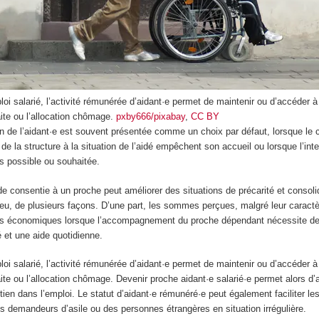
oi salarié, l’activité rémunérée d’aidant·e permet de maintenir ou d’accéder à
ite ou l’allocation chômage.
pxby666/pixabay
,
CC BY
on de l’aidant·e est souvent présentée comme un choix par défaut, lorsque le
 de la structure à la situation de l’aidé empêchent son accueil ou lorsque l’int
s possible ou souhaitée.
de consentie à un proche peut améliorer des situations de précarité et consoli
 peu, de plusieurs façons. D’une part, les sommes perçues, malgré leur caract
ons économiques lorsque l’accompagnement du proche dépendant nécessite de
é et une aide quotidienne.
oi salarié, l’activité rémunérée d’aidant·e permet de maintenir ou d’accéder à
te ou l’allocation chômage. Devenir proche aidant·e salarié·e permet alors d’a
ntien dans l’emploi. Le statut d’aidant·e rémunéré·e peut également faciliter 
s demandeurs d’asile ou des personnes étrangères en situation irrégulière.