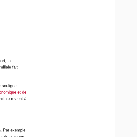
art, la
miliale fait
é souligne
économique et de
iliale revient à
on. Par exemple,
t de plusieurs