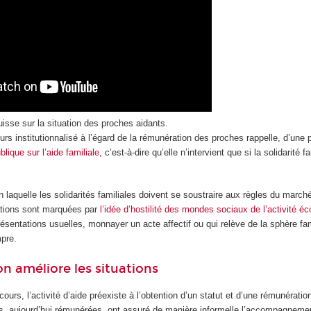
isse sur la situation des proches aidants.
rs institutionnalisé à l’égard de la rémunération des proches rappelle, d’une p
blique sur l’aide familiale
, c’est-à-dire qu’elle n’intervient que si la solidarité fa
on laquelle les solidarités familiales doivent se soustraire aux règles du march
ations sont marquées par
l’idée d’hostilité des mondes sociaux de l’activité 
ésentations usuelles, monnayer un acte affectif ou qui relève de la sphère fam
mpre.
n améliore les situations
cours, l’activité d’aide préexiste à l’obtention d’un statut et d’une rémunérati
 aujourd’hui rémunérées, ont assuré de manière informelle l’accompagnemen