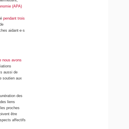
permettent,
tonomie (APA)
lé
pendant trois
 de
ches aidant·e·s
ue nous avons
ciations
is aussi de
e soutien aux
munération des
 des liens
 les proches
oivent être
spects affectifs