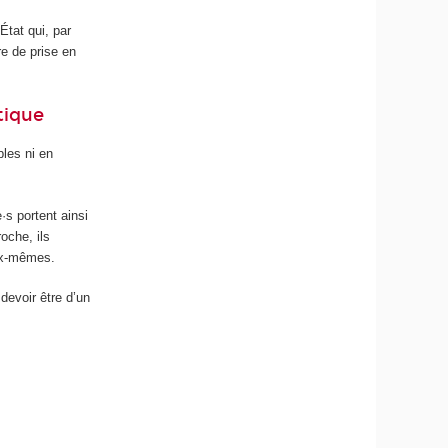
État qui, par
re de prise en
tique
bles ni en
·s portent ainsi
oche, ils
eux-mêmes.
devoir être d’un