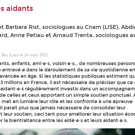
s aidants
 et Barbara Rist, sociologues au Cnam (LISE), Abdi
ard, Anne Petiau et Arnaud Trenta, sociologues a
–
Mis à jour le 24 mars 2022
rents, enfants, ami·e·s, voisin·e·s… de nombreuses perso
 entravé·e dans le déroulement de sa vie quotidienne en
avancée en âge. Si les statistiques publiques estiment q
,3 millions en France, il est nécessaire de préciser que ce 
s aidant·e·s régulièrement investis dans un accompagne
de celles et ceux apportant un simple soutien ponctuel. A
 met en lumière leur rôle et les confronte à une épreuve
l parait plus que jamais nécessaire de consolider leur
 leur soutien, ceci tant pour améliorer leur situation é
 la bientraitance entre les aidé·e·s et leurs aidant·e·s.