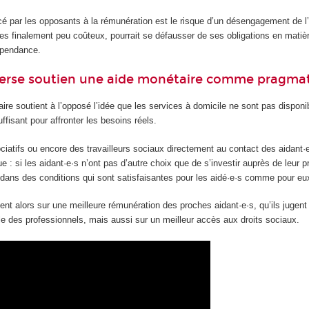
é par les opposants à la rémunération est le risque d’un désengagement de l’
es finalement peu coûteux, pourrait se défausser de ses obligations en matiè
épendance.
nverse soutien une aide monétaire comme pragma
ire soutient à l’opposé l’idée que les services à domicile ne sont pas disponi
ffisant pour affronter les besoins réels.
atifs ou encore des travailleurs sociaux directement au contact des aidant·e
 : si les aidant·e·s n’ont pas d’autre choix que de s’investir auprès de leur pr
re dans des conditions qui sont satisfaisantes pour les aidé·e·s comme pour 
ent alors sur une meilleure rémunération des proches aidant·e·s, qu’ils jugent 
le des professionnels, mais aussi sur un meilleur accès aux droits sociaux.