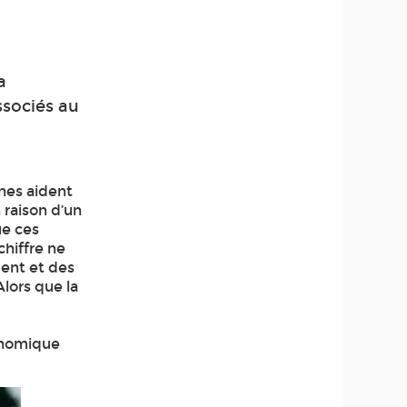
a
ssociés au
nnes aident
 raison d’un
ue ces
chiffre ne
ment et des
lors que la
conomique