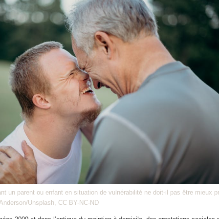
un parent ou enfant en situation de vulnérabilité ne doit-il pas être mieux p
n Anderson/Unsplash, CC BY-NC-ND