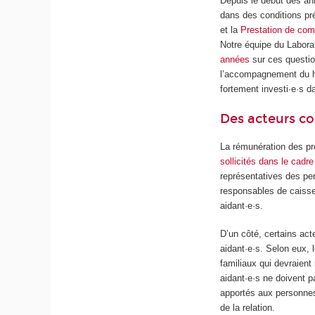
Depuis le début des an
dans des conditions pr
et la
Prestation de co
Notre équipe du Labora
années
sur ces questio
l’accompagnement du ha
fortement investi·e·s d
Des acteurs co
La rémunération des pr
sollicités dans le cadr
représentatives des per
responsables de caisse
aidant·e·s.
D’un côté, certains act
aidant·e·s. Selon eux, 
familiaux qui devraient
aidant·e·s ne doivent p
apportés aux personnes 
de la relation.