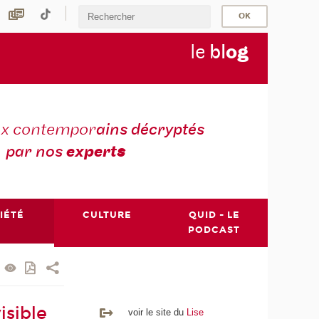
le
bl
o
g
ux contempor
ains décryptés
par nos
expert
s
IÉTÉ
CULTURE
QUID - LE
PODCAST
isible
voir le site du
Lise