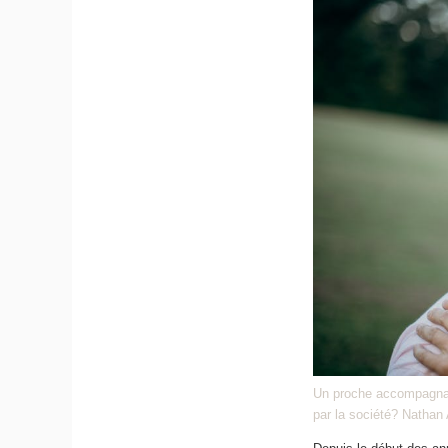
Un proche accompagnant 
par la société? Natha