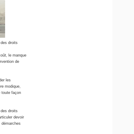
 des droits
 coût, le manque
ervention de
der les
ère modique,
 toute façon
 des droits
rticuler devoir
les démarches