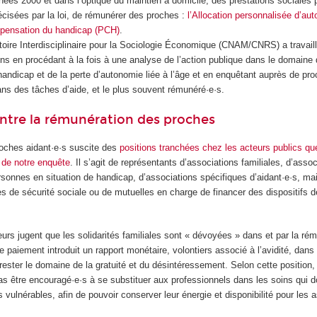
nées 2000 et dans l’optique du maintien à domicile, des prestations sociales 
écisées par la loi, de rémunérer des proches :
l’Allocation personnalisée d’au
mpensation du handicap (PCH)
.
toire Interdisciplinaire pour la Sociologie Économique (CNAM/CNRS) a travail
ns en procédant à la fois à une analyse de l’action publique dans le domaine
ndicap et de la perte d’autonomie liée à l’âge et en enquêtant auprès de pro
ans des tâches d’aide, et le plus souvent rémunéré·e·s.
ntre la rémunération des proches
oches aidant·e·s suscite des
positions tranchées chez les acteurs publics q
e de notre enquête
. Il s’agit de représentants d’associations familiales, d’asso
sonnes en situation de handicap, d’associations spécifiques d’aidant·e·s, ma
s de sécurité sociale ou de mutuelles en charge de financer des dispositifs d
eurs jugent que les solidarités familiales sont « dévoyées » dans et par la ré
le paiement introduit un rapport monétaire, volontiers associé à l’avidité, dans
 rester le domaine de la gratuité et du désintéressement. Selon cette position,
as être encouragé·e·s à se substituer aux professionnels dans les soins qui d
vulnérables, afin de pouvoir conserver leur énergie et disponibilité pour les a