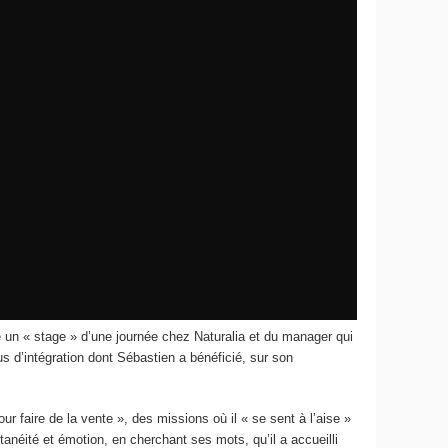
un « stage » d’une journée chez Naturalia et du manager qui
us d’intégration dont Sébastien a bénéficié, sur son
r faire de la vente », des missions où il « se sent à l’aise »
néité et émotion, en cherchant ses mots, qu’il a accueilli