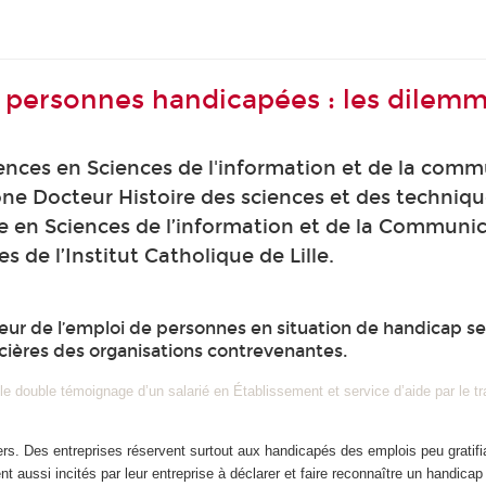
es personnes handicapées : les dile
nces en Sciences de l'information et de la comm
one Docteur Histoire des sciences et des techniq
 en Sciences de l’information et de la Communic
 de l’Institut Catholique de Lille.
ur de l’emploi de personnes en situation de handicap se
cières des organisations contrevenantes.
double témoignage d’un salarié en Établissement et service d’aide par le trav
ers. Des entreprises réservent surtout aux handicapés des emplois peu gratifi
ent aussi incités par leur entreprise à déclarer et faire reconnaître un handica