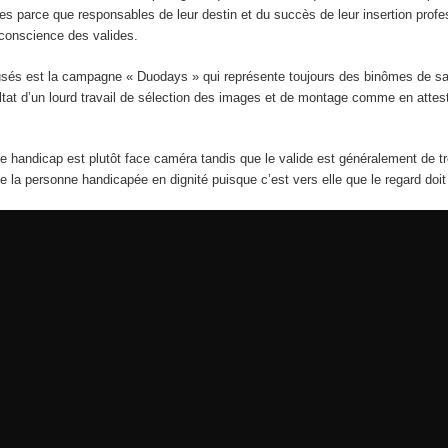
s parce que responsables de leur destin et du succès de leur insertion profes
 conscience des valides.
usés est la campagne « Duodays » qui représente toujours des binômes de sal
ltat d’un lourd travail de sélection des images et de montage comme en atte
 handicap est plutôt face caméra tandis que le valide est généralement de troi
e la personne handicapée en dignité puisque c’est vers elle que le regard doit 