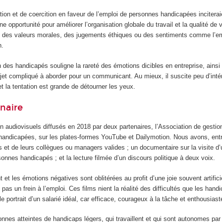
ion et de coercition en faveur de l’emploi de personnes handicapées inciteraie
 opportunité pour améliorer l’organisation globale du travail et la qualité de
 des valeurs morales, des jugements éthiques ou des sentiments comme l’empath
n.
des handicapés souligne la rareté des émotions dicibles en entreprise, ainsi 
et compliqué à aborder pour un communicant. Au mieux, il suscite peu d’intér
la tentation est grande de détourner les yeux.
naire
 audiovisuels diffusés en 2018 par deux partenaires, l’Association de gestion
s handicapées, sur les plates-formes YouTube et Dailymotion. Nous avons, en
 et de leurs collègues ou managers valides ; un documentaire sur la visite d’u
onnes handicapés ; et la lecture filmée d’un discours politique à deux voix.
t les émotions négatives sont oblitérées au profit d’une joie souvent artifici
 pas un frein à l’emploi. Ces films nient la réalité des difficultés que les hand
e portrait d’un salarié idéal, car efficace, courageux à la tâche et enthousiast
nnes atteintes de handicaps légers, qui travaillent et qui sont autonomes par r