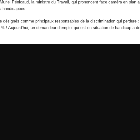
Muriel Pénicaud, la ministre du Travail, qui prononcent face caméra en plan 
es handicapées.
e désignés comme principaux responsables de la discrimination qui perdure : «
 % ! Aujourd’hui, un demandeur d’emploi qui est en situation de handicap a de