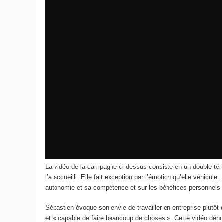
La vidéo de la campagne ci-dessus consiste en un double tém
l’a accueilli. Elle fait exception par l’émotion qu’elle véhic
autonomie et sa compétence et sur les bénéfices personnels qu
Sébastien évoque son envie de travailler en entreprise plutôt 
et « capable de faire beaucoup de choses ». Cette vidéo déno