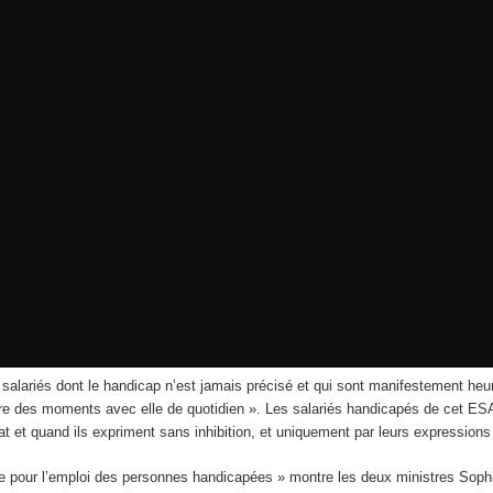
ariés dont le handicap n’est jamais précisé et qui sont manifestement heureux
vivre des moments avec elle de quotidien ». Les salariés handicapés de cet 
tat et quand ils expriment sans inhibition, et uniquement par leurs expressions f
pour l’emploi des personnes handicapées » montre les deux ministres Sophi