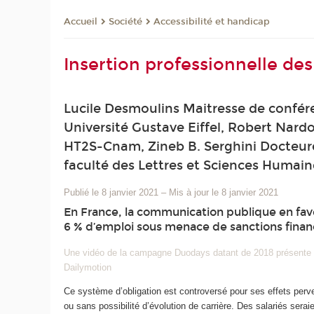
Société
Accessibilité et handicap
Accueil
Insertion professionnelle d
Lucile Desmoulins Maitresse de confére
Université Gustave Eiffel, Robert Nard
HT2S-Cnam, Zineb B. Serghini Docteure
faculté des Lettres et Sciences Humaines
Publié le 8 janvier 2021
–
Mis à jour le 8 janvier 2021
En France, la communication publique en fave
6 % d’emploi sous menace de sanctions finan
Une vidéo de la campagne Duodays datant de 2018 présente le 
Dailymotion
Ce système d’obligation est controversé pour ses effets perv
ou sans possibilité d’évolution de carrière. Des salariés serai