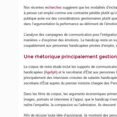
Nos récentes
recherches
suggèrent que les modalités d’incitat
à penser cet emploi comme une contrainte pénible plutôt qu’une
publique axée sur des considérations gestionnaires plutôt que
dans l’argumentation la performance au détriment de l’émotio
L’analyse des campagnes de communication pour l’intégration 
manières » d’exprimer des émotions. Le handicap reste un suj
coupablement aux personnes handicapées privées d’emploi, et 
Une rhétorique principalement gestion
Le corpus de notre étude inclut les supports de communication
handicapées (
Agefiph
) et le secrétariat d’État aux personne
principalement des interviews croisées de salariés handicapés
secrétaire d’État auprès du premier ministre chargée des Pers
Dans les films du corpus, les arguments économiques priment e
images, portraits et interviews à l’appui, que le handicap n’est
naître l’empathie, la compassion ou l’admiration. Ils dressent l
Afin de récuser toute idée d’assistanat, ils montrent des perso