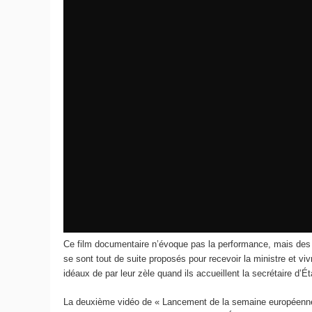
Ce film documentaire n’évoque pas la performance, mais des sal
se sont tout de suite proposés pour recevoir la ministre et 
idéaux de par leur zèle quand ils accueillent la secrétaire d’É
La deuxième vidéo de « Lancement de la semaine européenne 