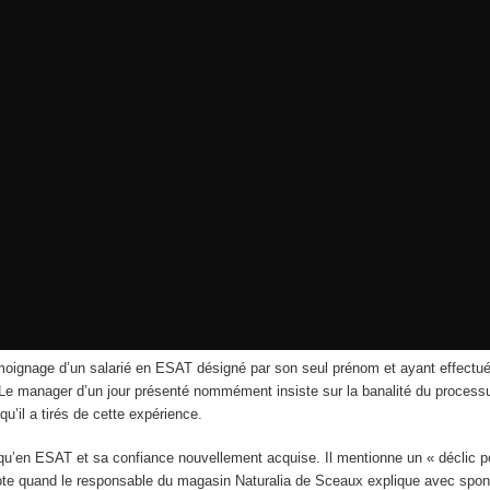
oignage d’un salarié en ESAT désigné par son seul prénom et ayant effectué 
ule. Le manager d’un jour présenté nommément insiste sur la banalité du process
’il a tirés de cette expérience.
qu’en ESAT et sa confiance nouvellement acquise. Il mentionne un « déclic pou
te quand le responsable du magasin Naturalia de Sceaux explique avec sponta