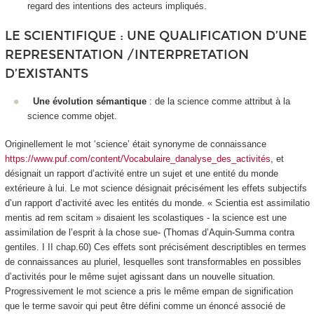
regard des intentions des acteurs impliqués.
LE SCIENTIFIQUE : UNE QUALIFICATION D’UNE
REPRESENTATION /INTERPRETATION
D’EXISTANTS
Une évolution sémantique
: de la science comme attribut à la
science comme objet
.
Originellement le mot ‘science’ était synonyme de
connaissance
https://www.puf.com/content/Vocabulaire_danalyse_des_activités
, et
désignait un rapport d’activité entre un sujet et une entité du monde
extérieure à lui. Le mot science désignait précisément les effets subjectifs
d’un rapport d’activité avec les entités du monde. « Scientia est assimilatio
mentis ad rem scitam » disaient les scolastiques - la science est une
assimilation de l’esprit à la chose sue- (Thomas d’Aquin-
Summa contra
gentiles
. I II chap.60) Ces effets sont précisément descriptibles en termes
de
connaissances
au pluriel, lesquelles sont transformables en possibles
d’activités pour le même sujet agissant dans un nouvelle situation.
Progressivement le mot science a pris le même empan de signification
que le terme
savoir
qui peut être défini comme un
énoncé
associé de