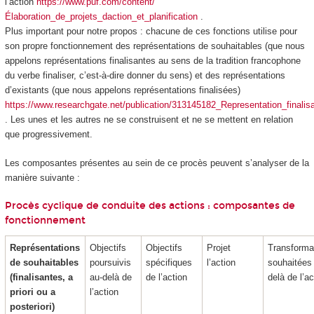
l’action
https://www.puf.com/content/
Élaboration_de_projets_daction_et_planification
.
Plus important pour notre propos : chacune de ces fonctions utilise pour
son propre fonctionnement des représentations de souhaitables (que nous
appelons représentations finalisantes au sens de la tradition francophone
du verbe finaliser, c’est-à-dire donner du sens) et des représentations
d’existants (que nous appelons représentations finalisées)
https://www.researchgate.net/publication/313145182_Representation_finalisa
. Les unes et les autres ne se construisent et ne se mettent en relation
que
progressivement
.
Les composantes présentes au sein de ce procès peuvent s’analyser de la
manière suivante :
Procès cyclique de conduite des actions : composantes de
fonctionnement
Représentations
Objectifs
Objectifs
Projet
Transforma
de souhaitables
poursuivis
spécifiques
l’action
souhaitées
(finalisantes, a
au-delà de
de l’action
delà de l’ac
priori ou a
l’action
posteriori)