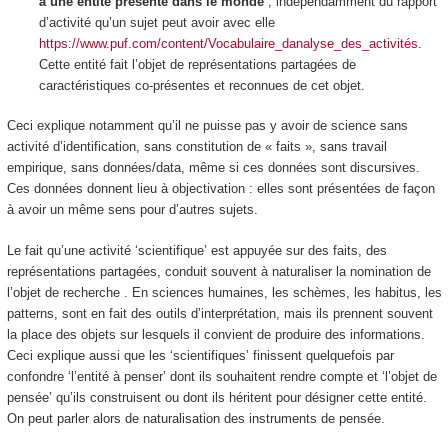
à une entité présente dans le monde
, indépendamment du rapport
d’activité qu’un sujet peut avoir avec elle
https://www.puf.com/content/Vocabulaire_danalyse_des_activités
.
Cette entité fait l’objet de
représentations partagées de
caractéristiques co-présentes et reconnues de cet objet
.
Ceci explique notamment qu’il ne puisse pas y avoir de science sans
activité d’
identification
, sans
constitution de « faits »
, sans
travail
empirique, sans données/data
, même si ces données sont discursives.
Ces données donnent lieu à
objectivation
: elles sont présentées de façon
à avoir un même sens pour d’autres sujets.
Le fait qu’une activité ‘scientifique’ est appuyée sur des faits, des
représentations partagées, conduit souvent à
naturaliser
la nomination de
l’objet de recherche . En sciences humaines, les schèmes, les habitus, les
patterns, sont en fait des outils d’interprétation, mais ils prennent souvent
la place des objets sur lesquels il convient de produire des informations.
Ceci explique aussi que les ‘scientifiques’ finissent quelquefois par
confondre ‘l’entité à penser’ dont ils souhaitent rendre compte et ‘l’objet de
pensée’ qu’ils construisent ou dont ils héritent pour désigner cette entité.
On peut parler alors de
naturalisation des instruments de pensée
.