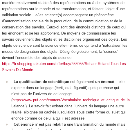
manière relativement stable à des représentations ou à des systèmes de
représentations sur le monde et sa transformation, et faisant l’objet d’une
validation sociale. La/les science(s) accompagnent un phénomène
d’
autonomisation sociale
de la production, de la communication et de la
conservation des savoirs. Ceux-ci sont des
énoncés distincts de ceux qui
les énoncent et se les approprient
. De moyens de connaissance les
savoirs deviennent des objets et les disciplines organisent ces objets. Les
objets de science sont la science elle-même, ce qui tend à ‘naturaliser’ les
modes de désignation des
objets
. Désignée globalement, la ‘science’
devient l’ensemble des objets de science
https://fr.shopping.rakuten.com/offer/buy/258055/Schaer-Roland-Tous-Les-
Savoirs-Du-Monde-
.
La qualification de scientifique
est également
un énoncé
: elle
exprime dans un langage (écrit, oral, figuratif) quelque chose qui
n’est pas de l’univers de ce langage
(
https://www.puf.com/content/Vocabulaire_technique_et_critique_de_la
Lalande ). Le savoir fait exister dans l’univers du langage une autre
réalité, éloignée ou cachée jusqu’alors sous cette forme du sujet qui
énonce comme de celui à qui il est adressé.
Cet énoncé
n’
est
pas
relatif
à une transformation du monde mais