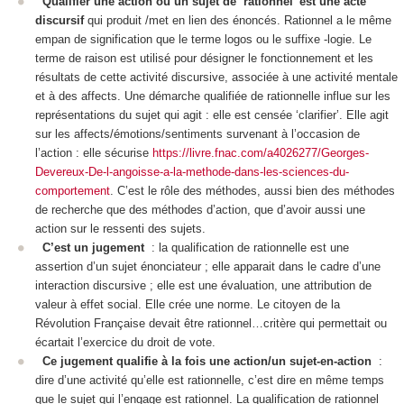
Qualifier une action ou un sujet de ‘rationnel’ est une acte
discursif
qui produit /met en lien des énoncés. Rationnel a le même
empan de signification que le terme logos ou le suffixe -logie. Le
terme de raison est utilisé pour désigner le fonctionnement et les
résultats de cette activité discursive, associée à une activité mentale
et à des affects. Une démarche qualifiée de rationnelle influe sur les
représentations du sujet qui agit : elle est censée ‘
clarifier
’. Elle agit
sur les affects/émotions/sentiments survenant à l’occasion de
l’action : elle
sécurise
https://livre.fnac.com/a4026277/Georges-
Devereux-De-l-angoisse-a-la-methode-dans-les-sciences-du-
comportement
. C’est le rôle des
méthodes
, aussi bien des méthodes
de recherche que des méthodes d’action, que d’avoir aussi une
action sur le ressenti des sujets.
C’est un jugement
: la qualification de rationnelle est une
assertion
d’un sujet énonciateur ; elle apparait dans le cadre d’une
interaction discursive ; elle est une évaluation, une attribution de
valeur à effet social. Elle crée une norme. Le citoyen de la
Révolution Française devait être rationnel…critère qui permettait ou
écartait l’exercice du droit de vote.
Ce jugement qualifie à la fois une action/un sujet-en-action
:
dire d’une activité qu’elle est rationnelle, c’est dire en même temps
que le sujet qui l’engage est rationnel. La qualification de rationnel