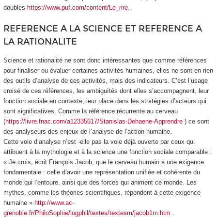
doubles
https://www.puf.com/content/Le_rire
.
REFERENCE A LA SCIENCE ET REFERENCE A
LA RATIONALITE
Science et rationalité ne sont donc intéressantes que comme références
pour finaliser ou évaluer certaines activités humaines, elles ne sont en rien
des outils d’analyse de ces activités, mais des indicateurs. C’est l’usage
croisé de ces références, les ambiguïtés dont elles s’accompagnent, leur
fonction sociale en contexte, leur place dans les stratégies d’acteurs qui
sont significatives. Comme la
référence récurrente au cerveau
(
https://livre.fnac.com/a12335617/Stanislas-Dehaene-Apprendre
) ce sont
des analyseurs des enjeux de l’analyse de l’action humaine.
Cette voie d’analyse n’est -elle pas la voie déjà ouverte par ceux qui
attibuent à la mythologie et à la science une fonction sociale comparable :
« Je crois, écrit François Jacob, que le cerveau humain a une exigence
fondamentale : celle d’avoir une représentation unifiée et cohérente du
monde qui l’entoure, ainsi que des forces qui animent ce monde. Les
mythes, comme les théories scientifiques, répondent à cette exigence
humaine »
http://www.ac-
grenoble.fr/PhiloSophie/logphil/textes/textesm/jacob1m.htm
.