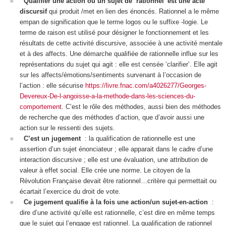
Qualifier une action ou un sujet de ‘rationnel’ est une acte
discursif
qui produit /met en lien des énoncés. Rationnel a le même
empan de signification que le terme logos ou le suffixe -logie. Le
terme de raison est utilisé pour désigner le fonctionnement et les
résultats de cette activité discursive, associée à une activité mentale
et à des affects. Une démarche qualifiée de rationnelle influe sur les
représentations du sujet qui agit : elle est censée ‘
clarifier
’. Elle agit
sur les affects/émotions/sentiments survenant à l’occasion de
l’action : elle
sécurise
https://livre.fnac.com/a4026277/Georges-
Devereux-De-l-angoisse-a-la-methode-dans-les-sciences-du-
comportement
. C’est le rôle des
méthodes
, aussi bien des méthodes
de recherche que des méthodes d’action, que d’avoir aussi une
action sur le ressenti des sujets.
C’est un jugement
: la qualification de rationnelle est une
assertion
d’un sujet énonciateur ; elle apparait dans le cadre d’une
interaction discursive ; elle est une évaluation, une attribution de
valeur à effet social. Elle crée une norme. Le citoyen de la
Révolution Française devait être rationnel…critère qui permettait ou
écartait l’exercice du droit de vote.
Ce jugement qualifie à la fois une action/un sujet-en-action
:
dire d’une activité qu’elle est rationnelle, c’est dire en même temps
que le sujet qui l’engage est rationnel. La qualification de rationnel