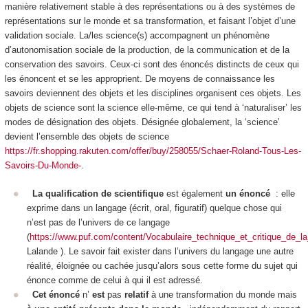
manière relativement stable à des représentations ou à des systèmes de
représentations sur le monde et sa transformation, et faisant l’objet d’une
validation sociale. La/les science(s) accompagnent un phénomène
d’
autonomisation sociale
de la production, de la communication et de la
conservation des savoirs. Ceux-ci sont des
énoncés distincts de ceux qui
les énoncent et se les approprient
. De moyens de connaissance les
savoirs deviennent des objets et les disciplines organisent ces objets. Les
objets de science sont la science elle-même, ce qui tend à ‘naturaliser’ les
modes de désignation des
objets
. Désignée globalement, la ‘science’
devient l’ensemble des objets de science
https://fr.shopping.rakuten.com/offer/buy/258055/Schaer-Roland-Tous-Les-
Savoirs-Du-Monde-
.
La qualification de scientifique
est également
un énoncé
: elle
exprime dans un langage (écrit, oral, figuratif) quelque chose qui
n’est pas de l’univers de ce langage
(
https://www.puf.com/content/Vocabulaire_technique_et_critique_de_la
Lalande ). Le savoir fait exister dans l’univers du langage une autre
réalité, éloignée ou cachée jusqu’alors sous cette forme du sujet qui
énonce comme de celui à qui il est adressé.
Cet énoncé
n’
est
pas
relatif
à une transformation du monde mais