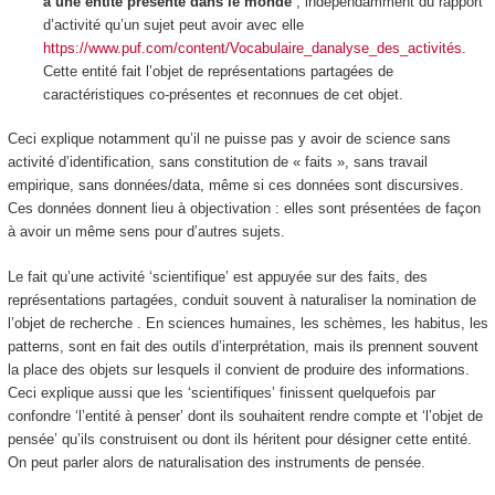
à une entité présente dans le monde
, indépendamment du rapport
d’activité qu’un sujet peut avoir avec elle
https://www.puf.com/content/Vocabulaire_danalyse_des_activités
.
Cette entité fait l’objet de
représentations partagées de
caractéristiques co-présentes et reconnues de cet objet
.
Ceci explique notamment qu’il ne puisse pas y avoir de science sans
activité d’
identification
, sans
constitution de « faits »
, sans
travail
empirique, sans données/data
, même si ces données sont discursives.
Ces données donnent lieu à
objectivation
: elles sont présentées de façon
à avoir un même sens pour d’autres sujets.
Le fait qu’une activité ‘scientifique’ est appuyée sur des faits, des
représentations partagées, conduit souvent à
naturaliser
la nomination de
l’objet de recherche . En sciences humaines, les schèmes, les habitus, les
patterns, sont en fait des outils d’interprétation, mais ils prennent souvent
la place des objets sur lesquels il convient de produire des informations.
Ceci explique aussi que les ‘scientifiques’ finissent quelquefois par
confondre ‘l’entité à penser’ dont ils souhaitent rendre compte et ‘l’objet de
pensée’ qu’ils construisent ou dont ils héritent pour désigner cette entité.
On peut parler alors de
naturalisation des instruments de pensée
.