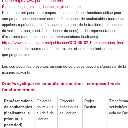
l’action
https://www.puf.com/content/
Élaboration_de_projets_daction_et_planification
.
Plus important pour notre propos : chacune de ces fonctions utilise pour
son propre fonctionnement des représentations de souhaitables (que nous
appelons représentations finalisantes au sens de la tradition francophone
du verbe finaliser, c’est-à-dire donner du sens) et des représentations
d’existants (que nous appelons représentations finalisées)
https://www.researchgate.net/publication/313145182_Representation_finalisa
. Les unes et les autres ne se construisent et ne se mettent en relation
que
progressivement
.
Les composantes présentes au sein de ce procès peuvent s’analyser de la
manière suivante :
Procès cyclique de conduite des actions : composantes de
fonctionnement
Représentations
Objectifs
Objectifs
Projet
Transforma
de souhaitables
poursuivis
spécifiques
l’action
souhaitées
(finalisantes, a
au-delà de
de l’action
delà de l’ac
priori ou a
l’action
posteriori)