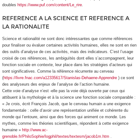
doubles
https://www.puf.com/content/Le_rire
.
REFERENCE A LA SCIENCE ET REFERENCE A
LA RATIONALITE
Science et rationalité ne sont donc intéressantes que comme références
pour finaliser ou évaluer certaines activités humaines, elles ne sont en rien
des outils d’analyse de ces activités, mais des indicateurs. C’est l’usage
croisé de ces références, les ambiguïtés dont elles s’accompagnent, leur
fonction sociale en contexte, leur place dans les stratégies d’acteurs qui
sont significatives. Comme la
référence récurrente au cerveau
(
https://livre.fnac.com/a12335617/Stanislas-Dehaene-Apprendre
) ce sont
des analyseurs des enjeux de l’analyse de l’action humaine.
Cette voie d’analyse n’est -elle pas la voie déjà ouverte par ceux qui
attibuent à la mythologie et à la science une fonction sociale comparable :
« Je crois, écrit François Jacob, que le cerveau humain a une exigence
fondamentale : celle d’avoir une représentation unifiée et cohérente du
monde qui l’entoure, ainsi que des forces qui animent ce monde. Les
mythes, comme les théories scientifiques, répondent à cette exigence
humaine »
http://www.ac-
grenoble.fr/PhiloSophie/logphil/textes/textesm/jacob1m.htm
.