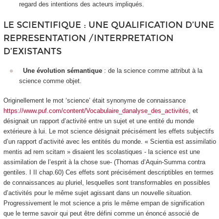
regard des intentions des acteurs impliqués.
LE SCIENTIFIQUE : UNE QUALIFICATION D’UNE
REPRESENTATION /INTERPRETATION
D’EXISTANTS
Une évolution sémantique
: de la science comme attribut à la
science comme objet
.
Originellement le mot ‘science’ était synonyme de
connaissance
https://www.puf.com/content/Vocabulaire_danalyse_des_activités
, et
désignait un rapport d’activité entre un sujet et une entité du monde
extérieure à lui. Le mot science désignait précisément les effets subjectifs
d’un rapport d’activité avec les entités du monde. « Scientia est assimilatio
mentis ad rem scitam » disaient les scolastiques - la science est une
assimilation de l’esprit à la chose sue- (Thomas d’Aquin-
Summa contra
gentiles
. I II chap.60) Ces effets sont précisément descriptibles en termes
de
connaissances
au pluriel, lesquelles sont transformables en possibles
d’activités pour le même sujet agissant dans un nouvelle situation.
Progressivement le mot science a pris le même empan de signification
que le terme
savoir
qui peut être défini comme un
énoncé
associé de