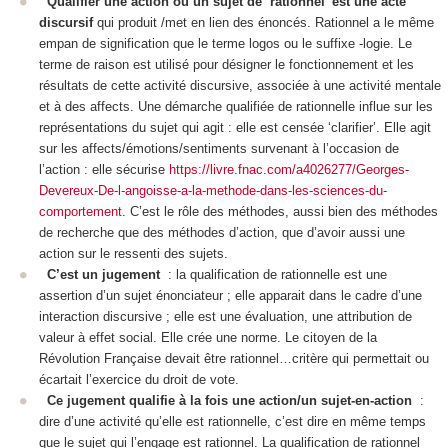
Qualifier une action ou un sujet de ‘rationnel’ est une acte
discursif
qui produit /met en lien des énoncés. Rationnel a le même
empan de signification que le terme logos ou le suffixe -logie. Le
terme de raison est utilisé pour désigner le fonctionnement et les
résultats de cette activité discursive, associée à une activité mentale
et à des affects. Une démarche qualifiée de rationnelle influe sur les
représentations du sujet qui agit : elle est censée ‘
clarifier
’. Elle agit
sur les affects/émotions/sentiments survenant à l’occasion de
l’action : elle
sécurise
https://livre.fnac.com/a4026277/Georges-
Devereux-De-l-angoisse-a-la-methode-dans-les-sciences-du-
comportement
. C’est le rôle des
méthodes
, aussi bien des méthodes
de recherche que des méthodes d’action, que d’avoir aussi une
action sur le ressenti des sujets.
C’est un jugement
: la qualification de rationnelle est une
assertion
d’un sujet énonciateur ; elle apparait dans le cadre d’une
interaction discursive ; elle est une évaluation, une attribution de
valeur à effet social. Elle crée une norme. Le citoyen de la
Révolution Française devait être rationnel…critère qui permettait ou
écartait l’exercice du droit de vote.
Ce jugement qualifie à la fois une action/un sujet-en-action
:
dire d’une activité qu’elle est rationnelle, c’est dire en même temps
que le sujet qui l’engage est rationnel. La qualification de rationnel