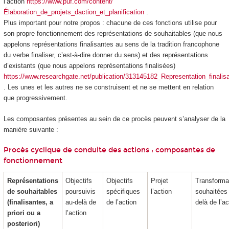
l’action
https://www.puf.com/content/
Élaboration_de_projets_daction_et_planification
.
Plus important pour notre propos : chacune de ces fonctions utilise pour
son propre fonctionnement des représentations de souhaitables (que nous
appelons représentations finalisantes au sens de la tradition francophone
du verbe finaliser, c’est-à-dire donner du sens) et des représentations
d’existants (que nous appelons représentations finalisées)
https://www.researchgate.net/publication/313145182_Representation_finalisa
. Les unes et les autres ne se construisent et ne se mettent en relation
que
progressivement
.
Les composantes présentes au sein de ce procès peuvent s’analyser de la
manière suivante :
Procès cyclique de conduite des actions : composantes de
fonctionnement
Représentations
Objectifs
Objectifs
Projet
Transforma
de souhaitables
poursuivis
spécifiques
l’action
souhaitées
(finalisantes, a
au-delà de
de l’action
delà de l’ac
priori ou a
l’action
posteriori)