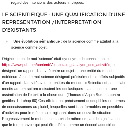
regard des intentions des acteurs impliqués.
LE SCIENTIFIQUE : UNE QUALIFICATION D’UNE
REPRESENTATION /INTERPRETATION
D’EXISTANTS
Une évolution sémantique
: de la science comme attribut à la
science comme objet
.
Originellement le mot ‘science’ était synonyme de
connaissance
https://www.puf.com/content/Vocabulaire_danalyse_des_activités
, et
désignait un rapport d’activité entre un sujet et une entité du monde
extérieure à lui. Le mot science désignait précisément les effets subjectifs
d’un rapport d’activité avec les entités du monde. « Scientia est assimilatio
mentis ad rem scitam » disaient les scolastiques - la science est une
assimilation de l’esprit à la chose sue- (Thomas d’Aquin-
Summa contra
gentiles
. I II chap.60) Ces effets sont précisément descriptibles en termes
de
connaissances
au pluriel, lesquelles sont transformables en possibles
d’activités pour le même sujet agissant dans un nouvelle situation.
Progressivement le mot science a pris le même empan de signification
que le terme
savoir
qui peut être défini comme un
énoncé
associé de