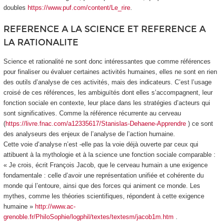
doubles
https://www.puf.com/content/Le_rire
.
REFERENCE A LA SCIENCE ET REFERENCE A
LA RATIONALITE
Science et rationalité ne sont donc intéressantes que comme références
pour finaliser ou évaluer certaines activités humaines, elles ne sont en rien
des outils d’analyse de ces activités, mais des indicateurs. C’est l’usage
croisé de ces références, les ambiguïtés dont elles s’accompagnent, leur
fonction sociale en contexte, leur place dans les stratégies d’acteurs qui
sont significatives. Comme la
référence récurrente au cerveau
(
https://livre.fnac.com/a12335617/Stanislas-Dehaene-Apprendre
) ce sont
des analyseurs des enjeux de l’analyse de l’action humaine.
Cette voie d’analyse n’est -elle pas la voie déjà ouverte par ceux qui
attibuent à la mythologie et à la science une fonction sociale comparable :
« Je crois, écrit François Jacob, que le cerveau humain a une exigence
fondamentale : celle d’avoir une représentation unifiée et cohérente du
monde qui l’entoure, ainsi que des forces qui animent ce monde. Les
mythes, comme les théories scientifiques, répondent à cette exigence
humaine »
http://www.ac-
grenoble.fr/PhiloSophie/logphil/textes/textesm/jacob1m.htm
.