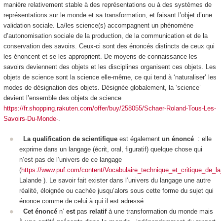
manière relativement stable à des représentations ou à des systèmes de
représentations sur le monde et sa transformation, et faisant l’objet d’une
validation sociale. La/les science(s) accompagnent un phénomène
d’
autonomisation sociale
de la production, de la communication et de la
conservation des savoirs. Ceux-ci sont des
énoncés distincts de ceux qui
les énoncent et se les approprient
. De moyens de connaissance les
savoirs deviennent des objets et les disciplines organisent ces objets. Les
objets de science sont la science elle-même, ce qui tend à ‘naturaliser’ les
modes de désignation des
objets
. Désignée globalement, la ‘science’
devient l’ensemble des objets de science
https://fr.shopping.rakuten.com/offer/buy/258055/Schaer-Roland-Tous-Les-
Savoirs-Du-Monde-
.
La qualification de scientifique
est également
un énoncé
: elle
exprime dans un langage (écrit, oral, figuratif) quelque chose qui
n’est pas de l’univers de ce langage
(
https://www.puf.com/content/Vocabulaire_technique_et_critique_de_la
Lalande ). Le savoir fait exister dans l’univers du langage une autre
réalité, éloignée ou cachée jusqu’alors sous cette forme du sujet qui
énonce comme de celui à qui il est adressé.
Cet énoncé
n’
est
pas
relatif
à une transformation du monde mais