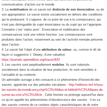
communication, d’action sur le monde.
3. La
mobilisation
de ce savoir est
distincte de son énonciation
, ou de
son appropriation. Le savoir existe socialement en dehors des conditions
qui le produisent. Il s’oppose, de ce point de vue à la connaissance, qui
n’est pas distinguable du sujet énonciateur ou du sujet qui se l’approprie.
Connaitre c’est ‘naitre avec’. Enonciation et mobilisation des
connaissances sont une même fonction. Les connaissances sont
produites dans l’action, notamment au sein de l’activité mentale présente
dans l’action.
4. Le savoir fait l’objet d’une
attribution de valeur
, ou, comme le dit de
façon si suggestive J. Dewey, d’une valuation
https://journals.openedition.org/traces/833
5. Les savoirs sont perpétuellement
mobiles
. Ils sont valorisés
socialement dans la situation de leur production, ils sont sensibles à
l’actualité et au contexte.
Un admirable ouvrage a été consacré à ce phénomène d’historicité des
savoirs, appréciée sur des périodes séculaires :
http://editions.bnf.fr/tous-
les-savoirs-du-monde-encyclop%C3%A9dies-et-biblioth%C3%A8ques-de-
sumer-au-xxie-si%C3%A8cle
. Cette histoire se prolonge aujourd’hui dans
ce qu’on appelle les phénomènes d’obsolescence des savoirs : il en va
des savoirs comme de ce certains objets caractéristiques de de notre