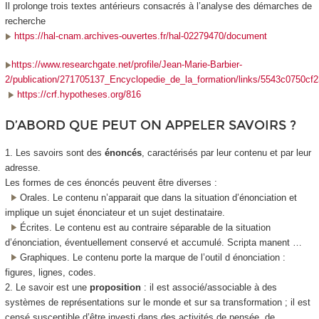
Il prolonge trois textes antérieurs consacrés à l’analyse des démarches de
recherche
https://hal-cnam.archives-ouvertes.fr/hal-02279470/document
https://www.researchgate.net/profile/Jean-Marie-Barbier-
2/publication/271705137_Encyclopedie_de_la_formation/links/5543c0750cf2
https://crf.hypotheses.org/816
D’ABORD QUE PEUT ON APPELER SAVOIRS ?
1. Les savoirs sont des
énoncés
, caractérisés par leur contenu et par leur
adresse.
Les formes de ces énoncés peuvent être diverses :
Orales. Le contenu n’apparait que dans la situation d’énonciation et
implique un sujet énonciateur et un sujet destinataire.
Écrites. Le contenu est au contraire séparable de la situation
d’énonciation, éventuellement conservé et accumulé. Scripta manent …
Graphiques. Le contenu porte la marque de l’outil d énonciation :
figures, lignes, codes.
2. Le savoir est une
proposition
: il est associé/associable à des
systèmes de représentations sur le monde et sur sa transformation ; il est
censé susceptible d’être investi dans des activités de pensée, de