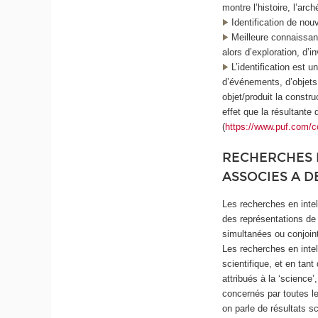
montre l’histoire, l’arc
Identification de nou
Meilleure connaissan
alors d’exploration, d’i
L’identification est u
d’événements, d’objets
objet/produit la constr
effet que la résultante 
(
https://www.puf.com/
RECHERCHES E
ASSOCIES A D
Les recherches en intell
des représentations de 
simultanées ou conjoint
Les recherches en inte
scientifique, et en ta
attribués à la ‘science’
concernés par toutes le
on parle de résultats sc