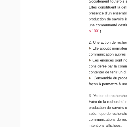
Socialement toutefois s
Elles constituent la dé
présence d’un ensemble
production de savoirs i
une communauté destin
p.1091
)
2. Une action de reche
Elle aboutit normalem
communication auprès 
Ces énoncés sont nouv
considérée par la comm
contenter de tenir un d
L’ensemble du proces
façon à permettre à un
3. ‘Action de recherche
Faire de la recherche’ 
production de savoirs o
spécifique de recherch
communications de rech
intentions affichées.