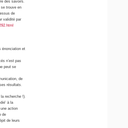
re des savoirs.
 se trouve en
cessus de
 validité par
1292.html
 énonciation et
cés n’est pas
ne peut se
unication, de
ses résultats.
la recherche !).
ié’ à la
 une action
p de
pit de leurs