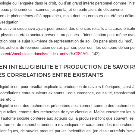
héologie ou l’enquête dans le droit, ou d’un grand intérêt personnel comme l’hist
veaux phénomènes inconnus jusque-là, et on parle alors de découverte
ce de phénomènes déjà approchés, mais dont les contours ont été peu délimit
nvestigation.
ne activité discursive ayant pour produit des énoncés relatifs à la caractérisati
 physiques et/ou sociaux présents ou passés. L’identification peut même avoi
uction pour le sujet lui-même de représentation de soi. On parle alors du ‘moi’.
des actions de représentation de soi, par soi, pour soi : les contours de soi po
content/Vocabulaire_danalyse_des_activit%C3%A9s
, 142).
N INTELLIGIBILITE ET PRODUCTION DE SAVOIR
ES CORRELATIONS ENTRE EXISTANTS
igibilité ont pour résultat explicite la production de savoirs théoriques, c’est-
corrélations entre plusieurs existants : co-survenance, causalité, transformat
es etc...
lligibilité sont des recherches présentées socialement comme des recherches 
nt que telles, comme des recherches de type classique. Malheureusement les at
, l’autorité sociale conférée aux acteurs qui la produisent font que souvent les
s formes de recherche tendent à revendiquer les caractères des recherches en i
ientifiques, de savoirs produits par les ‘scientifiques’ (on disait autrefois ‘sav