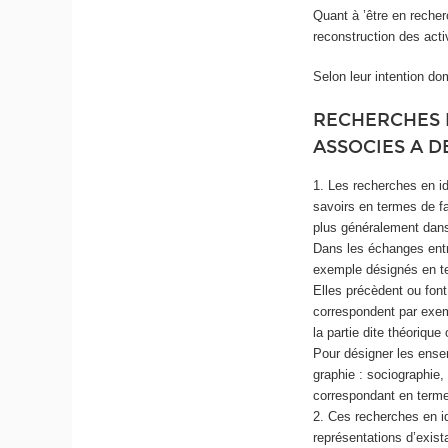
Quant à ’être en reche
reconstruction des acti
Selon leur intention do
RECHERCHES E
ASSOCIES A D
1. Les recherches en id
savoirs en termes de f
plus généralement dans
Dans les échanges entr
exemple désignés en te
Elles précèdent ou font
correspondent par exemp
la partie dite théoriq
Pour désigner les ensem
graphie : sociographie,
correspondant en ter
2. Ces recherches en i
représentations d’exist