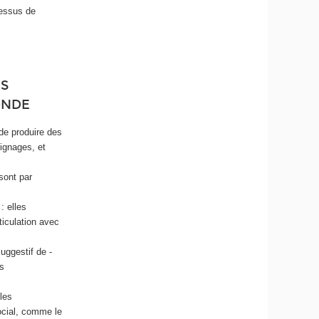
cessus de
:
RS
ONDE
 de produire des
ignages, et
sont par
: elles
ticulation avec
uggestif de -
és
les
social, comme le