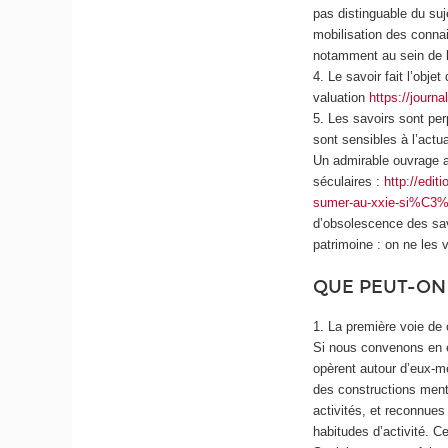
pas distinguable du suje
mobilisation des conna
notamment au sein de l’
4. Le savoir fait l’objet
valuation
https://journ
5. Les savoirs sont pe
sont sensibles à l’actua
Un admirable ouvrage a
séculaires :
http://edi
sumer-au-xxie-si%C3
d’obsolescence des sav
patrimoine : on ne les v
QUE PEUT-ON
1. La première voie de 
Si nous convenons en e
opèrent autour d’eux-mê
des constructions menta
activités, et reconnue
habitudes d’activité. C