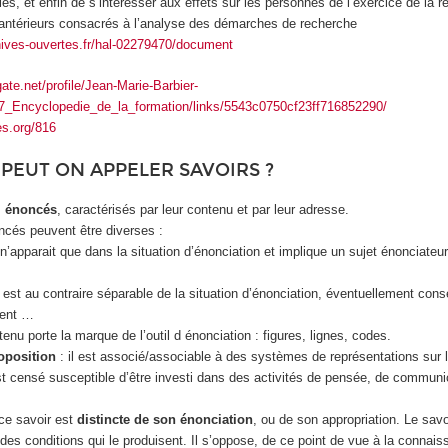
les, et enfin de s’intéresser aux effets sur les personnes de l’exercice de la 
s antérieurs consacrés à l’analyse des démarches de recherche
hives-ouvertes.fr/hal-02279470/document
ate.net/profile/Jean-Marie-Barbier-
37_Encyclopedie_de_la_formation/links/5543c0750cf23ff716852290/
es.org/816
PEUT ON APPELER SAVOIRS ?
s
énoncés
, caractérisés par leur contenu et par leur adresse.
cés peuvent être diverses :
’apparait que dans la situation d’énonciation et implique un sujet énonciateur
est au contraire séparable de la situation d’énonciation, éventuellement cons
nent …
nu porte la marque de l’outil d énonciation : figures, lignes, codes.
oposition
: il est associé/associable à des systèmes de représentations sur 
est censé susceptible d’être investi dans des activités de pensée, de communic
ce savoir est
distincte de son énonciation
, ou de son appropriation. Le savo
es conditions qui le produisent. Il s’oppose, de ce point de vue à la connais