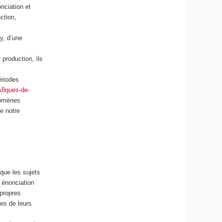
onciation et
ction,
y, d’une
 production, ils
ériodes
A8ques-de-
nomènes
e notre
que les sujets
 énonciation
 propres
es de leurs