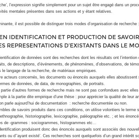
rche’, l’expression signifie simplement pour un sujet être engagé dans un pro
vités mentales présentes dans ses actions et y étant relatives.
minante, il est possible de distinguer trois modes d’organisation de recherche 
N IDENTIFICATION ET PRODUCTION DE SAVOI
ES REPRESENTATIONS D’EXISTANTS DANS LE M
entification de données sont des recherches dont les résultats ont l’intention
aits, de descriptions, d’événements, de phénomènes, d’observations, de témo
 le langage de la recherche, de matériaux empiriques.
e acteurs concernés, les documents ou énoncés auxquels elles aboutissent 
rmes de données, de data, de monographies, de portraits.
 partie d’autres formes de recherche mais ne sont pas confondues avec elles 
le à la partie dite empirique d’une thèse : pour apprécier la qualité de leur ar
ue on parle aujourd’hui de documentation : recherche documentée ou non.
bles de savoirs produits dans ces conditions, on utilise volontiers le terme s
 ethnographie, historiographie, lexicographie, paléographie etc. ; et les énonc
mes de -grammes : sociogrammes, histogrammes etc…
dentification produisent donc des énoncés auxquels sont associés des nouvel
ants ou d’’ayant existé’. Ces recherches sont quelquefois d’un grand intérêt 