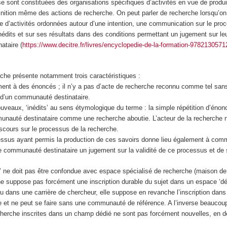
e sont constituées des organisations spécifiques d’activités en vue de produi
finition même des actions de recherche. On peut parler de recherche lorsqu’on
 d’activités ordonnées autour d’une intention, une communication sur le pro
nédits et sur ses résultats dans des conditions permettant un jugement sur leur
ataire (
https://www.decitre.fr/livres/encyclopedie-de-la-formation-978213057
rche présente notamment trois caractéristiques :
ent à des énoncés ; il n’y a pas d’acte de recherche reconnu comme tel sans
d’un communauté destinataire.
eaux, ‘inédits’ au sens étymologique du terme : la simple répétition d’énon
unauté destinataire comme une recherche aboutie. L’acteur de la recherche 
iscours sur le processus de la recherche.
sus ayant permis la production de ces savoirs donne lieu également à comm
e communauté destinataire un jugement sur la validité de ce processus et de 
’ ne doit pas être confondue avec espace spécialisé de recherche (maison de 
ne suppose pas forcément une inscription durable du sujet dans un espace ‘déd
u dans une carrière de chercheur, elle suppose en revanche l’inscription dans
e et ne peut se faire sans une communauté de référence. A l’inverse beaucou
erche inscrites dans un champ dédié ne sont pas forcément nouvelles, en dé