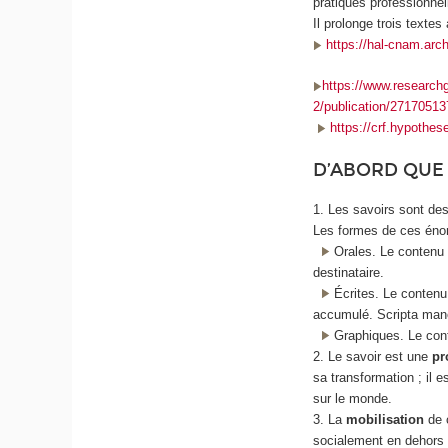
pratiques professionnel
Il prolonge trois texte
https://hal-cnam.arc
https://www.researchg
2/publication/2717051
https://crf.hypothes
D’ABORD QUE 
1. Les savoirs sont de
Les formes de ces énon
Orales. Le contenu n
destinataire.
Écrites. Le contenu 
accumulé. Scripta ma
Graphiques. Le conte
2. Le savoir est une
pr
sa transformation ; il 
sur le monde.
3. La
mobilisation
de 
socialement en dehors d