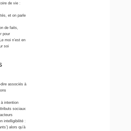
oire de vie :
és, et on parle
on de faits,
r pour
 Le moi n’est en
ur soi
S
à-dire associés à
ions
à intention
tributs sociaux
 acteurs
ntelligibilité :
ants’) alors qu’à