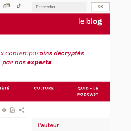
le
bl
o
g
ux contempor
ains décryptés
par nos
expert
s
IÉTÉ
CULTURE
QUID - LE
PODCAST
L'auteur