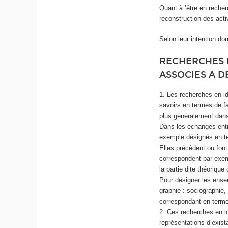
Quant à ’être en reche
reconstruction des acti
Selon leur intention do
RECHERCHES E
ASSOCIES A D
1. Les recherches en id
savoirs en termes de f
plus généralement dans
Dans les échanges entr
exemple désignés en te
Elles précèdent ou font
correspondent par exemp
la partie dite théoriq
Pour désigner les ensem
graphie : sociographie,
correspondant en ter
2. Ces recherches en i
représentations d’exist