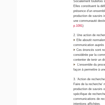
Socialement toutefois s
Elles constituent la dé
présence d’un ensemble
production de savoirs i
une communauté destin
p.1091
)
2. Une action de reche
Elle aboutit normalem
communication auprès 
Ces énoncés sont nouv
considérée par la comm
contenter de tenir un d
L’ensemble du proces
façon à permettre à un
3. ‘Action de recherche
Faire de la recherche’ 
production de savoirs o
spécifique de recherch
communications de rech
intentions affichées.