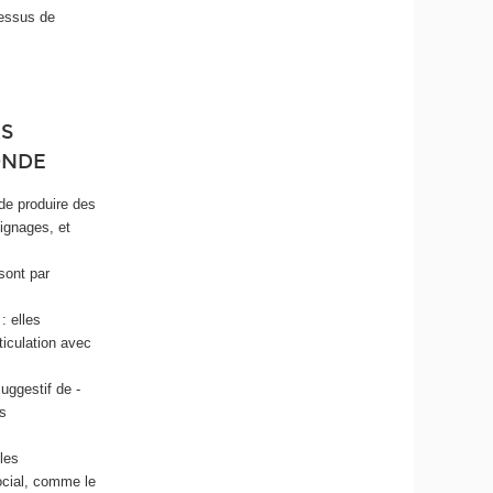
cessus de
:
RS
ONDE
 de produire des
ignages, et
sont par
: elles
ticulation avec
uggestif de -
és
les
social, comme le