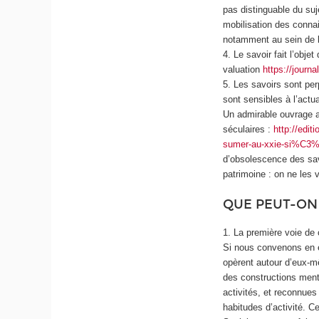
pas distinguable du suje
mobilisation des conna
notamment au sein de l’
4. Le savoir fait l’objet
valuation
https://journ
5. Les savoirs sont pe
sont sensibles à l’actua
Un admirable ouvrage a
séculaires :
http://edi
sumer-au-xxie-si%C3
d’obsolescence des sav
patrimoine : on ne les v
QUE PEUT-ON
1. La première voie de 
Si nous convenons en e
opèrent autour d’eux-mê
des constructions menta
activités, et reconnue
habitudes d’activité. C