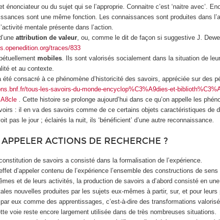
t énonciateur ou du sujet qui se l’approprie. Connaitre c’est ‘naitre avec’. En
issances sont une même fonction. Les connaissances sont produites dans l’a
activité mentale présente dans l’action.
 d’une
attribution de valeur
, ou, comme le dit de façon si suggestive J. Dewe
als.openedition.org/traces/833
rpétuellement
mobiles
. Ils sont valorisés socialement dans la situation de leur
lité et au contexte.
 été consacré à ce phénomène d’historicité des savoirs, appréciée sur des p
tions.bnf.fr/tous-les-savoirs-du-monde-encyclop%C3%A9dies-et-biblioth%C3%
%A8cle
. Cette histoire se prolonge aujourd’hui dans ce qu’on appelle les phé
oirs : il en va des savoirs comme de ce certains objets caractéristiques de d
oit pas le jour ; éclairés la nuit, ils ‘bénéficient’ d’une autre reconnaissance.
 APPELER ACTIONS DE RECHERCHE ?
constitution de savoirs a consisté dans la formalisation de l’expérience.
ffet d’appeler contenu de l’expérience l’ensemble des constructions de sens 
mes et de leurs activités, la production de savoirs a d’abord consisté en une
les nouvelles produites par les sujets eux-mêmes à partir, sur, et pour leurs
s par eux comme des apprentissages, c’est-à-dire des transformations valorisé
ette voie reste encore largement utilisée dans de très nombreuses situations.