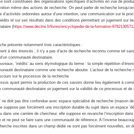
e sont constituées des organisations spécifiques d’activités en vue de produi
finition même des actions de recherche. On peut parler de recherche lorsqu’on
 d’activités ordonnées autour d’une intention, une communication sur le pro
nédits et sur ses résultats dans des conditions permettant un jugement sur leur
ataire (
https://www.decitre.fr/livres/encyclopedie-de-la-formation-978213057
rche présente notamment trois caractéristiques :
ent à des énoncés ; il n’y a pas d’acte de recherche reconnu comme tel sans
d’un communauté destinataire.
eaux, ‘inédits’ au sens étymologique du terme : la simple répétition d’énon
unauté destinataire comme une recherche aboutie. L’acteur de la recherche 
iscours sur le processus de la recherche.
sus ayant permis la production de ces savoirs donne lieu également à comm
e communauté destinataire un jugement sur la validité de ce processus et de 
’ ne doit pas être confondue avec espace spécialisé de recherche (maison de 
ne suppose pas forcément une inscription durable du sujet dans un espace ‘déd
u dans une carrière de chercheur, elle suppose en revanche l’inscription dans
e et ne peut se faire sans une communauté de référence. A l’inverse beaucou
erche inscrites dans un champ dédié ne sont pas forcément nouvelles, en dé