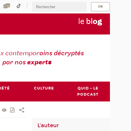
le
bl
o
g
ux contempor
ains décryptés
par nos
expert
s
IÉTÉ
CULTURE
QUID - LE
PODCAST
L'auteur