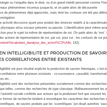
héologie ou l’enquête dans le droit, ou d’un grand intérêt personnel comme l’hist
veaux phénomènes inconnus jusque-là, et on parle alors de découverte
ce de phénomènes déjà approchés, mais dont les contours ont été peu délimit
nvestigation.
ne activité discursive ayant pour produit des énoncés relatifs à la caractérisati
 physiques et/ou sociaux présents ou passés. L’identification peut même avoi
uction pour le sujet lui-même de représentation de soi. On parle alors du ‘moi’.
des actions de représentation de soi, par soi, pour soi : les contours de soi po
content/Vocabulaire_danalyse_des_activit%C3%A9s
, 142).
N INTELLIGIBILITE ET PRODUCTION DE SAVOIR
ES CORRELATIONS ENTRE EXISTANTS
igibilité ont pour résultat explicite la production de savoirs théoriques, c’est-
corrélations entre plusieurs existants : co-survenance, causalité, transformat
es etc...
lligibilité sont des recherches présentées socialement comme des recherches 
nt que telles, comme des recherches de type classique. Malheureusement les at
, l’autorité sociale conférée aux acteurs qui la produisent font que souvent les
s formes de recherche tendent à revendiquer les caractères des recherches en i
ientifiques, de savoirs produits par les ‘scientifiques’ (on disait autrefois ‘sav