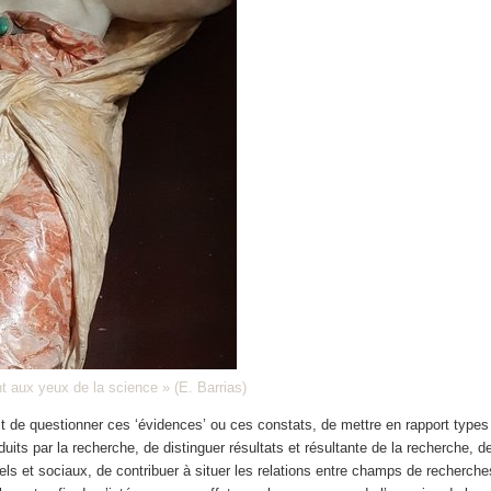
t aux yeux de la science » (E. Barrias)
st de questionner ces ‘évidences’ ou ces constats, de mettre en rapport type
uits par la recherche, de distinguer résultats et résultante de la recherche, de
els et sociaux, de contribuer à situer les relations entre champs de recherch