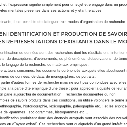
rche’, l’expression signifie simplement pour un sujet être engagé dans un pro
vités mentales présentes dans ses actions et y étant relatives.
minante, il est possible de distinguer trois modes d’organisation de recherche 
N IDENTIFICATION ET PRODUCTION DE SAVOI
ES REPRESENTATIONS D’EXISTANTS DANS LE M
entification de données sont des recherches dont les résultats ont l’intention
aits, de descriptions, d’événements, de phénomènes, d’observations, de témo
 le langage de la recherche, de matériaux empiriques.
e acteurs concernés, les documents ou énoncés auxquels elles aboutissent 
rmes de données, de data, de monographies, de portraits.
 partie d’autres formes de recherche mais ne sont pas confondues avec elles 
le à la partie dite empirique d’une thèse : pour apprécier la qualité de leur ar
ue on parle aujourd’hui de documentation : recherche documentée ou non.
bles de savoirs produits dans ces conditions, on utilise volontiers le terme s
 ethnographie, historiographie, lexicographie, paléographie etc. ; et les énonc
mes de -grammes : sociogrammes, histogrammes etc…
dentification produisent donc des énoncés auxquels sont associés des nouvel
ants ou d’’ayant existé’. Ces recherches sont quelquefois d’un grand intérêt 