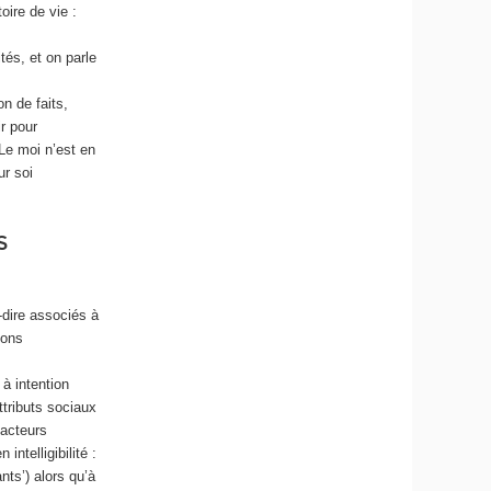
oire de vie :
és, et on parle
on de faits,
r pour
 Le moi n’est en
ur soi
S
à-dire associés à
ions
à intention
tributs sociaux
 acteurs
ntelligibilité :
ants’) alors qu’à