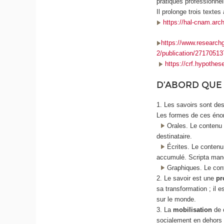
pratiques professionnel
Il prolonge trois texte
https://hal-cnam.arc
https://www.researchg
2/publication/2717051
https://crf.hypothes
D’ABORD QUE 
1. Les savoirs sont de
Les formes de ces énon
Orales. Le contenu n
destinataire.
Écrites. Le contenu 
accumulé. Scripta ma
Graphiques. Le conte
2. Le savoir est une
pr
sa transformation ; il 
sur le monde.
3. La
mobilisation
de 
socialement en dehors d