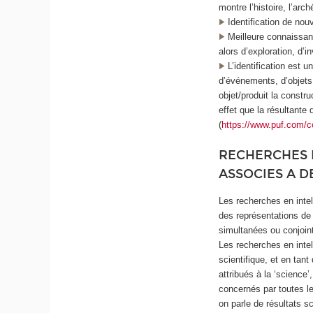
montre l’histoire, l’arc
Identification de nou
Meilleure connaissan
alors d’exploration, d’i
L’identification est u
d’événements, d’objets
objet/produit la constr
effet que la résultante 
(
https://www.puf.com/
RECHERCHES E
ASSOCIES A D
Les recherches en intell
des représentations de 
simultanées ou conjoint
Les recherches en inte
scientifique, et en ta
attribués à la ‘science’
concernés par toutes le
on parle de résultats sc