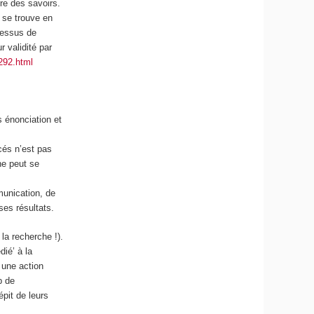
re des savoirs.
 se trouve en
cessus de
 validité par
1292.html
 énonciation et
cés n’est pas
ne peut se
unication, de
ses résultats.
la recherche !).
ié’ à la
 une action
p de
pit de leurs