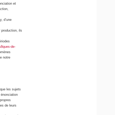
onciation et
ction,
y, d’une
 production, ils
ériodes
A8ques-de-
nomènes
e notre
que les sujets
 énonciation
 propres
es de leurs