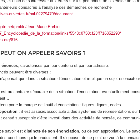
les, et enfin de s’intéresser aux effets sur les personnes de l’exercice de la 
s antérieurs consacrés à l’analyse des démarches de recherche
hives-ouvertes.fr/hal-02279470/document
ate.net/profile/Jean-Marie-Barbier-
37_Encyclopedie_de_la_formation/links/5543c0750cf23ff716852290/
es.org/816
PEUT ON APPELER SAVOIRS ?
s
énoncés
, caractérisés par leur contenu et par leur adresse.
cés peuvent être diverses :
’apparait que dans la situation d’énonciation et implique un sujet énonciateur
est au contraire séparable de la situation d’énonciation, éventuellement cons
nent …
nu porte la marque de l’outil d énonciation : figures, lignes, codes.
oposition
: il est associé/associable à des systèmes de représentations sur 
est censé susceptible d’être investi dans des activités de pensée, de communic
ce savoir est
distincte de son énonciation
, ou de son appropriation. Le savo
es conditions qui le produisent. Il s’oppose, de ce point de vue à la connais