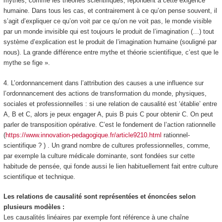
mythes, comme les théories scientifiques, répondent à cette exigence
humaine. Dans tous les cas, et contrairement à ce qu’on pense souvent, il
s’agit d’expliquer ce qu’on voit par ce qu’on ne voit pas, le monde visible
par un monde invisible qui est toujours le produit de l’imagination (…)
tout
système d’explication est le produit de l’imagination humaine
(souligné par
nous). La grande différence entre mythe et théorie scientifique, c’est que le
mythe se fige ».
4. L’ordonnancement dans l’attribution des causes
a une influence sur
l’ordonnancement des actions de transformation
du monde, physiques,
sociales et professionnelles : si une relation de causalité est ‘établie’ entre
A, B et C, alors je peux engager A, puis B puis C pour obtenir C. On peut
parler de
transposition opérative.
C’est le fondement de
l’action rationnelle
(
https://www.innovation-pedagogique.fr/article9210.html
rationnel-
scientifique ? )
. Un grand nombre de cultures professionnelles, comme,
par exemple la culture médicale dominante, sont fondées sur cette
habitude de pensée, qui fonde aussi le
lien habituellement fait entre culture
scientifique et technique.
Les relations de causalité sont représentées et énoncées selon
plusieurs modèles :
Les causalités
linéaires
par exemple font référence à une chaîne