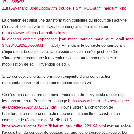
17fca385e73
11ffa5&variant=UsedGood&utm_source=PSM_KOO&utm_medium=cpc
La création est ainsi une transformation conjointe du produit de l’activité
(l’oeuvre), de
l’activité (le travail créateur) et du sujet créateur
(
https://www.editions-harmattan.fr/livre-
la_creation_comme_experience_jean_marie_barbier_marie_laure_vitali_marti
9782343192925-65098.html
p.34). Ainsi dans le contexte contemporain
d’injonction de subjectivité, la pression sociale à créer peut-elle être
s’interpréter comme une intervention sociale sur la production et la
mobilisation de soi (‘l’invention de soi’).
3. Le concept : une transformation conjointe d’une construction
représentationnelle et d’une construction discursive
Ce n’est pas un hasard si l’œuvre maitresse de L. Vygotski a pour objet
les rapports entre Pensée et Langage
https://www.decitre.fr/livres/pensee-
et-langage-9782843032332.html
. Pour illustrer la conjonction de
transformation entre construction représentationnelle et construction
discursive le réalisateur de M. HEURTIN
https://www.allocine.fr/film/fichefilm_gen_cfilm=224194.html
met en scène
l’acquisition du concept de couteau par une jeune sourde et aveugle. De