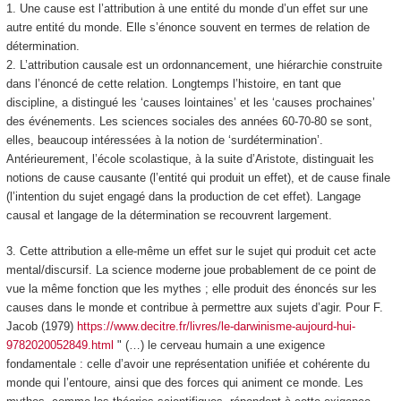
1. Une cause est l’attribution à une entité du monde d’un effet sur une
autre entité du monde. Elle s’énonce souvent en termes de relation de
détermination.
2. L’attribution causale est un ordonnancement,
une
hiérarchie
construite
dans l’énoncé de cette relation. Longtemps l’histoire, en tant que
discipline, a distingué les ‘causes lointaines’ et les ‘causes prochaines’
des événements. Les sciences sociales des années 60-70-80 se sont,
elles, beaucoup intéressées à la notion de ‘surdétermination’.
Antérieurement, l’école scolastique, à la suite d’Aristote, distinguait les
notions de cause causante (l’entité qui produit un effet), et de cause finale
(l’intention du sujet engagé dans la production de cet effet). Langage
causal et langage de la détermination se recouvrent largement.
3. Cette attribution a elle-même un effet sur le sujet qui produit cet acte
mental/discursif
. La science moderne joue probablement de ce point de
vue la même fonction que les mythes ; elle produit des énoncés sur les
causes dans le monde et contribue à permettre aux sujets d’agir. Pour F.
Jacob (1979)
https://www.decitre.fr/livres/le-darwinisme-aujourd-hui-
9782020052849.html
" (…) le cerveau humain a une exigence
fondamentale : celle d’avoir une représentation unifiée et cohérente du
monde qui l’entoure, ainsi que des forces qui animent ce monde. Les