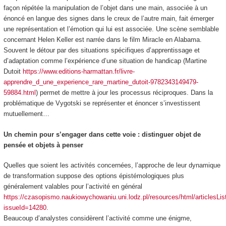
façon répétée la manipulation de l’objet dans une main, associée à un
énoncé en langue des signes dans le creux de l’autre main, fait émerger
une représentation et l’émotion qui lui est associée. Une scène semblable
concernant Helen Keller est narrée dans le film Miracle en Alabama.
Souvent le détour par des situations spécifiques d’apprentissage et
d’adaptation comme l’expérience d’une situation de handicap (Martine
Dutoit
https://www.editions-harmattan.fr/livre-
apprendre_d_une_experience_rare_martine_dutoit-9782343149479-
59884.html
) permet de mettre à jour les processus réciproques. Dans la
problématique de Vygotski se représenter et énoncer s’investissent
mutuellement…
Un chemin pour s’engager dans cette voie : distinguer objet de
pensée et objets à penser
Quelles que soient les activités concernées, l’approche de leur dynamique
de transformation suppose des options épistémologiques plus
généralement valables pour l’activité en général
https://czasopismo.naukiowychowaniu.uni.lodz.pl/resources/html/articlesLis
issueId=14280
.
Beaucoup d’analystes considèrent l’activité comme une
énigme
,