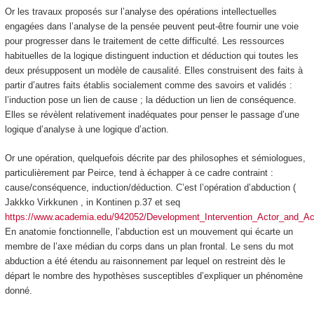
Or les travaux proposés sur l’analyse des opérations intellectuelles
engagées dans l’analyse de la pensée peuvent peut-être fournir une voie
pour progresser dans le traitement de cette difficulté. Les ressources
habituelles de la logique distinguent induction et déduction qui toutes les
deux présupposent un modèle de causalité. Elles construisent des faits à
partir d’autres faits établis socialement comme des
savoirs
et validés :
l’induction pose un lien de cause ; la déduction un lien de conséquence.
Elles se révèlent relativement inadéquates pour penser le passage d’une
logique d’analyse à une logique d’action.
Or une opération, quelquefois décrite par des philosophes et sémiologues,
particulièrement par Peirce, tend à échapper à ce cadre contraint :
cause/conséquence, induction/déduction. C’est l’opération
d’abduction
(
Jakkko Virkkunen , in Kontinen p.37 et seq
https://www.academia.edu/942052/Development_Intervention_Actor_and_Act
En anatomie fonctionnelle, l’abduction est un mouvement qui écarte un
membre de l’axe médian du corps dans un plan frontal. Le sens du mot
abduction a été étendu au raisonnement par lequel on restreint dès le
départ le nombre des hypothèses susceptibles d’expliquer un phénomène
donné.