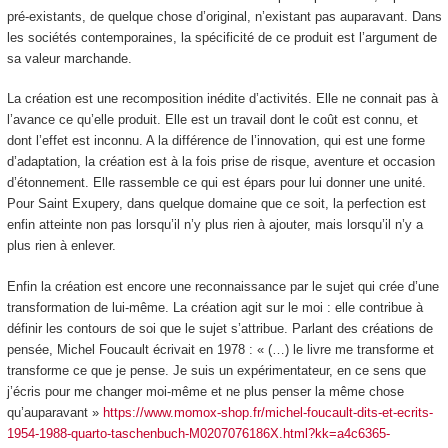
pré-existants, de quelque chose d’original, n’existant pas auparavant. Dans
les sociétés contemporaines, la spécificité de ce produit est l’argument de
sa valeur marchande.
La création est une recomposition inédite d’activités. Elle ne connait pas à
l’avance ce qu’elle produit. Elle est un travail dont le coût est connu, et
dont l’effet est inconnu. A la différence de l’innovation, qui est une forme
d’adaptation, la création est à la fois prise de risque, aventure et occasion
d’étonnement. Elle rassemble ce qui est épars pour lui donner une unité.
Pour Saint Exupery, dans quelque domaine que ce soit, la perfection est
enfin atteinte non pas lorsqu’il n’y plus rien à ajouter, mais lorsqu’il n’y a
plus rien à enlever.
Enfin la création est encore
une reconnaissance par le sujet qui crée d’une
transformation de lui-même.
La création agit sur le moi : elle contribue à
définir les contours de soi que le sujet s’attribue. Parlant des créations de
pensée, Michel Foucault écrivait en 1978 : « (…) le livre me transforme et
transforme ce que je pense. Je suis un expérimentateur, en ce sens que
j’écris pour me changer moi-même et ne plus penser la même chose
qu’auparavant »
https://www.momox-shop.fr/michel-foucault-dits-et-ecrits-
1954-1988-quarto-taschenbuch-M0207076186X.html?kk=a4c6365-