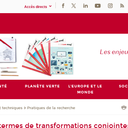
Accès directs
Les enje
NTÉ
PLANÈTE VERTE
L'EUROPE ET LE
SOC
MONDE
t techniques
Pratiques de la recherche
termes de transformations conjointe