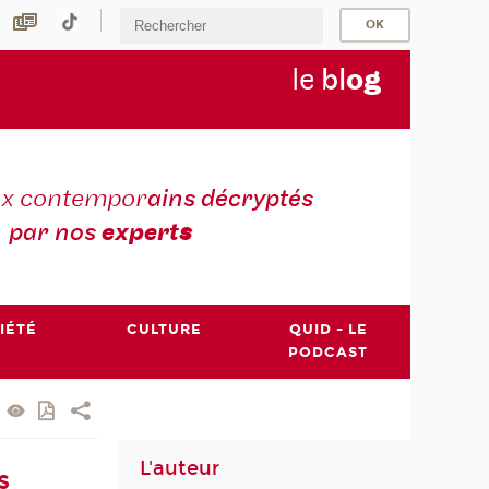
le
bl
o
g
ux contempor
ains décryptés
par nos
expert
s
IÉTÉ
CULTURE
QUID - LE
PODCAST
L'auteur
s