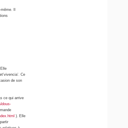
i-même. Il
tions
 Elle
et’vivencia’. Ce
casion de son
s ce qui arrive
Aldous-
lemande
ndex.html
). Elle
partir
s relatives à