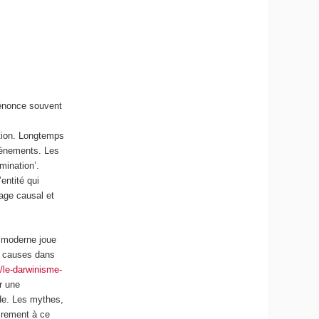
s’énonce souvent
ation. Longtemps
événements. Les
mination’.
entité qui
gage causal et
 moderne joue
s causes dans
s/le-darwinisme-
r une
nde. Les mythes,
irement à ce