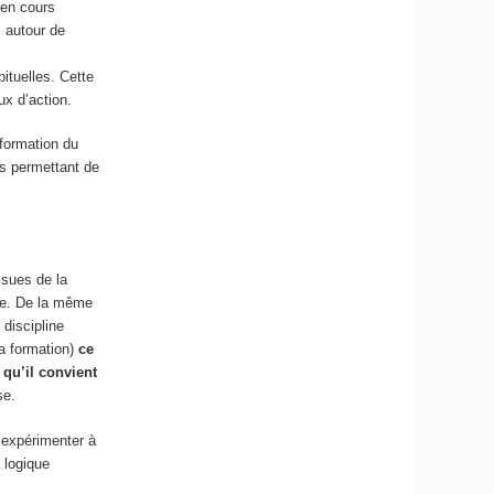
 en cours
s autour de
bituelles. Cette
ux d’action.
sformation du
ls permettant de
ssues de la
yse. De la même
 discipline
la formation)
ce
 qu’il convient
se.
l’expérimenter à
a logique