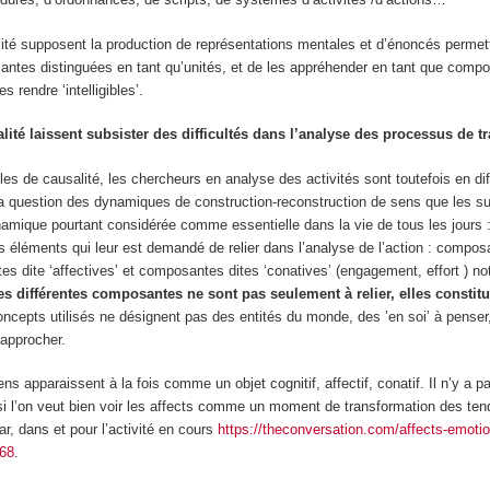
té supposent la production de représentations mentales et d’énoncés permet
antes distinguées en tant qu’unités, et de les appréhender en tant que comp
s rendre ‘intelligibles’.
ité laissent subsister des difficultés dans l’analyse des processus de t
s de causalité, les chercheurs en analyse des activités sont toutefois en diffi
a question des dynamiques de construction-reconstruction de sens que les su
ynamique pourtant considérée comme essentielle dans la vie de tous les jours : 
 les éléments qui leur est demandé de relier dans l’analyse de l’action : compos
es dite ‘affectives’ et composantes dites ‘conatives’ (engagement, effort ) n
es différentes composantes ne sont pas seulement à relier, elles consti
oncepts utilisés ne désignent pas des entités du monde, des ’en soi’ à penser,
 approcher.
ns apparaissent à la fois comme un objet cognitif, affectif, conatif. Il n’y a p
é si l’on veut bien voir les affects comme un moment de transformation des te
ar, dans et pour l’activité en cours
https://theconversation.com/affects-emoti
768
.