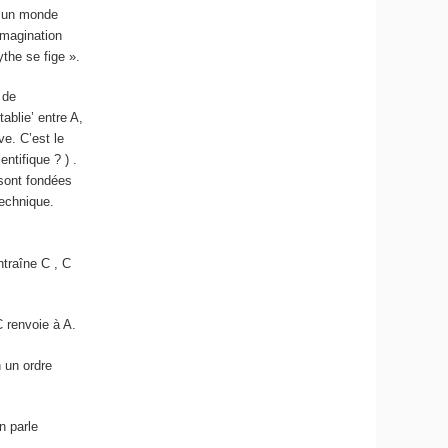
ar un monde
’imagination
ythe se fige ».
 de
ablie’ entre A,
ive.
C’est le
ientifique ? )
.
sont fondées
technique.
traîne C , C
 renvoie à A.
n un ordre
n parle