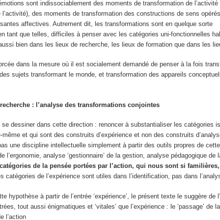
motions sont indissociablement des moments de transformation de l’activité
e l’activité), des moments de transformation des constructions de sens opéré
osantes affectives. Autrement dit, les transformations sont en quelque sorte
en tant que telles, difficiles à penser avec les catégories uni-fonctionnelles ha
 aussi bien dans les lieux de recherche, les lieux de formation que dans les lie
nforcée dans la mesure où il est socialement demandé de penser à la fois tran
des sujets transformant le monde, et transformation des appareils conceptue
 recherche : l’analyse des transformations conjointes
 se dessiner dans cette direction :
renoncer à substantialiser
les catégories i
le-même et qui sont des construits d’expérience et non des construits d’anal
as une discipline intellectuelle simplement à partir des outils propres de cette
e l’ergonomie, analyse ‘gestionnaire’ de la gestion, analyse pédagogique de 
 catégories de la pensée portées par l’action, qui nous sont si familières,
es catégories de l’expérience sont utiles dans l’identification, pas dans l’analy
te hypothèse à partir de l’entrée ‘expérience’, le présent texte le suggère de 
ntrées, tout aussi énigmatiques et ‘vitales’ que l’expérience : le ‘passage’ de l
e l’action