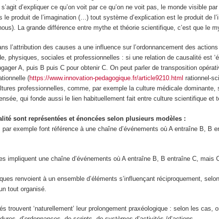
 s’agit d’expliquer ce qu’on voit par ce qu’on ne voit pas, le monde visible p
rs le produit de l’imagination (…)
tout système d’explication est le produit de l
ous). La grande différence entre mythe et théorie scientifique, c’est que le m
ns l’attribution des causes
a une influence sur l’ordonnancement des actions
, physiques, sociales et professionnelles : si une relation de causalité est ‘ét
ngager A, puis B puis C pour obtenir C. On peut parler de
transposition opérat
ationnelle (
https://www.innovation-pedagogique.fr/article9210.html
rationnel-sc
tures professionnelles, comme, par exemple la culture médicale dominante, 
pensée, qui fonde aussi le
lien habituellement fait entre culture scientifique et 
alité sont représentées et énoncées selon plusieurs modèles :
s
par exemple font référence à une chaîne d’événements où A entraîne B, B en
res
impliquent une chaîne d’événements où A entraîne B, B entraîne C, mais C
ques r
envoient à un ensemble d’éléments s’influençant
réciproquement
, selo
un tout organisé.
és trouvent ‘naturellement’ leur prolongement praxéologique : selon les cas, o
édures, d’ordonnances, de scripts, de systèmes d’activités /d’actions…