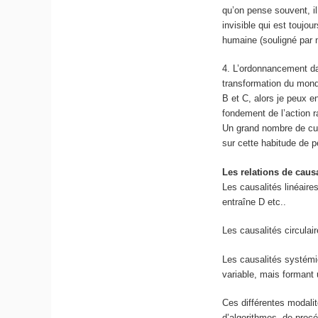
qu’on pense souvent, il
invisible qui est toujou
humaine
(souligné par n
4. L’ordonnancement da
transformation
du monde
B et C, alors je peux e
fondement de
l’action r
Un grand nombre de cul
sur cette habitude de 
Les relations de caus
Les causalités
linéaire
entraîne D etc..
Les causalités
circulai
Les causalités
systémi
variable, mais formant 
Ces différentes modalit
d’algorithmes, de proc