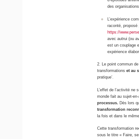
des organisations
L’expérience co
raconté, proposé 
https://www.per
avec autrui (ou a
est un couplage en
expérience élabor
2. Le point commun de t
transformations
et au s
pratique’.
L’effet de l’activité n
monde fait au sujet-en-a
processus.
Dès lors q
transformation reconn
la fois et dans le même 
Cette transformation re
sous le titre « Faire, s