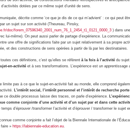
 d’activités dotées par ce même sujet d’unité de sens.
mmuniquée,
décrite comme ‘ce que je dis de ce qui m’advient’ : ce qui peut êtr
par un sujet sur son activité (Theureau, Pinsky,
see.fr/doc/forem_07596340_2001_num_76_1_2454_t1_0121_0000_3
) dans une
vec lui-même). On peut aussi parler de partage d’expérience. La communicati
tre une offre de significations faite par un sujet relativement à sa propre acti
ée, et des constructions de sens opérées à partir de là par les destinataires.
outes ces définitions, c’est qu’elles se réfèrent
à la fois
à l’activité
du sujet
ujet-en-activité
et à ses transformations. L’expérience est un apprentissage 
e se limite pas à ce que le sujet-en-activité fait au monde, elle comprend égale
ctivité.
L’intérêt social, l’intérêt personnel et l’intérêt de recherche port
ue ce double processus laisse des traces, on parle d’expérience.
L’expérienc
ue comme conjointe d’une activité et d’un sujet par et dans cette activit
temps d’éprouver /transformer l’activité et d’éprouver / transformer le sujet en
connue comme conjointe a fait l’objet de la Biennale Internationale de l’Éduc
e faire »
https://labiennale-education.eu
.