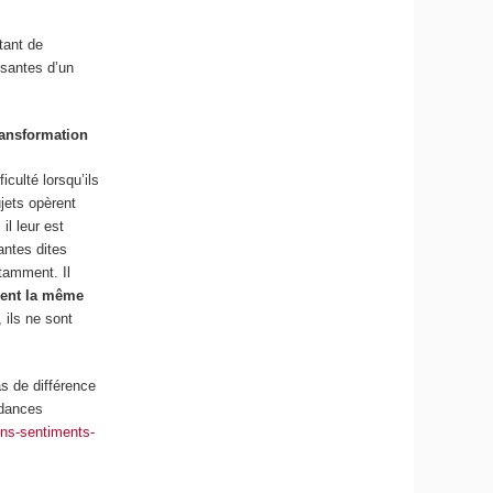
tant de
osantes d’un
ransformation
culté lorsqu’ils
jets opèrent
il leur est
antes dites
otamment. Il
tuent la même
 ils ne sont
as de différence
ndances
ons-sentiments-