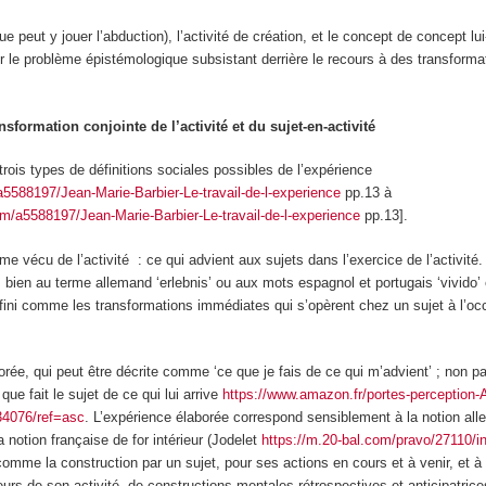
e peut y jouer l’abduction), l’activité de création, et le concept de concept lu
ur le problème épistémologique subsistant derrière le recours à des transforma
nsformation conjointe de l’activité et du sujet-en-activité
 trois types de
définitions sociales possibles de l’expérience
/a5588197/Jean-Marie-Barbier-Le-travail-de-l-experience
pp.13 à
com/a5588197/Jean-Marie-Barbier-Le-travail-de-l-experience
pp.13].
omme
vécu de l’activité
: ce qui advient aux sujets dans l’exercice de l’activité.
bien au terme allemand ‘erlebnis’ ou aux mots espagnol et portugais ‘vivido’ 
fini comme les transformations immédiates qui s’opèrent chez un sujet à l’oc
orée
, qui peut être décrite comme ‘ce que je fais de ce qui m’advient’ ; non pa
que fait le sujet de ce qui lui arrive
https://www.amazon.fr/portes-perception-
34076/ref=asc
. L’expérience élaborée correspond sensiblement à la notion al
a notion française de for intérieur (Jodelet
https://m.20-bal.com/pravo/27110/i
comme la construction par un sujet, pour ses actions en cours et à venir, et à 
urs de son activité, de constructions mentales rétrospectives et anticipatrice