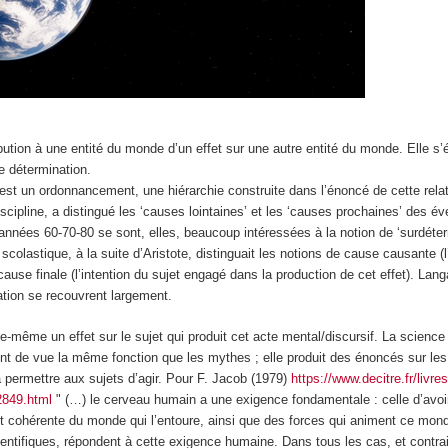
ibution à une entité du monde d’un effet sur une autre entité du monde. Elle 
e détermination.
e est un ordonnancement,
une
hiérarchie
construite dans l’énoncé de cette rel
 discipline, a distingué les ‘causes lointaines’ et les ‘causes prochaines’ des 
nnées 60-70-80 se sont, elles, beaucoup intéressées à la notion de ‘surdéter
scolastique, à la suite d’Aristote, distinguait les notions de cause causante (l’
 cause finale (l’intention du sujet engagé dans la production de cet effet). Lan
ation se recouvrent largement.
lle-même un effet sur le sujet qui produit cet acte mental/discursif
. La science
nt de vue la même fonction que les mythes ; elle produit des énoncés sur le
 permettre aux sujets d’agir. Pour F. Jacob (1979)
https://www.decitre.fr/livre
2849.html
" (…) le cerveau humain a une exigence fondamentale : celle d’avoi
 et cohérente du monde qui l’entoure, ainsi que des forces qui animent ce mo
entifiques, répondent à cette exigence humaine. Dans tous les cas, et contra