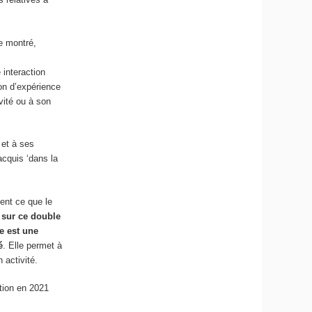
e montré,
 interaction
on d’expérience
vité ou à son
 et à ses
acquis ‘dans la
ment ce que le
e sur ce double
e est une
é
. Elle permet à
 activité.
ation en 2021