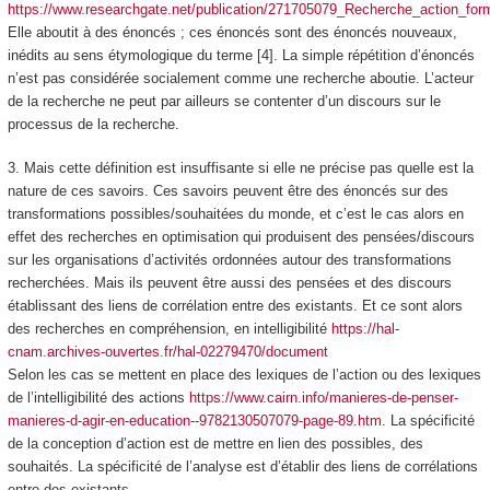
https://www.researchgate.net/publication/271705079_Recherche_action_f
Elle aboutit à des énoncés ; ces énoncés sont des énoncés nouveaux,
inédits au sens étymologique du terme [4]. La simple répétition d’énoncés
n’est pas considérée socialement comme une recherche aboutie. L’acteur
de la recherche ne peut par ailleurs se contenter d’un discours sur le
processus de la recherche.
3. Mais cette définition est insuffisante si elle ne précise pas quelle est la
nature de ces savoirs. Ces savoirs peuvent être des énoncés sur des
transformations possibles/souhaitées du monde, et c’est le cas alors en
effet des recherches en optimisation qui produisent des pensées/discours
sur les organisations d’activités ordonnées autour des transformations
recherchées. Mais ils peuvent être aussi des pensées et des discours
établissant des liens de corrélation entre des existants. Et ce sont alors
des recherches en compréhension, en intelligibilité
https://hal-
cnam.archives-ouvertes.fr/hal-02279470/document
Selon les cas se mettent en place des lexiques de l’action ou des lexiques
de l’intelligibilité des actions
https://www.cairn.info/manieres-de-penser-
manieres-d-agir-en-education--9782130507079-page-89.htm
. La spécificité
de la conception d’action est de mettre en lien des possibles, des
souhaités. La spécificité de l’analyse est d’établir des liens de corrélations
entre des existants.