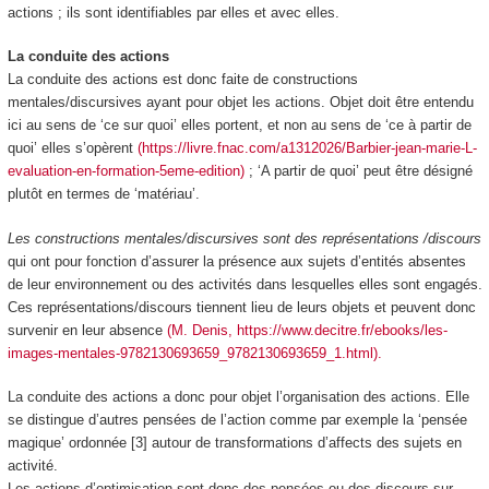
actions ; ils sont identifiables par elles et avec elles.
La conduite des actions
La conduite des actions est donc faite de constructions
mentales/discursives ayant pour objet les actions. Objet doit être entendu
ici au sens de ‘ce sur quoi’ elles portent, et non au sens de ‘ce à partir de
quoi’ elles s’opèrent
(https://livre.fnac.com/a1312026/Barbier-jean-marie-L-
evaluation-en-formation-5eme-edition)
; ‘A partir de quoi’ peut être désigné
plutôt en termes de ‘matériau’.
Les constructions mentales/discursives sont des représentations /discours
qui ont pour fonction d’assurer la présence aux sujets d’entités absentes
de leur environnement ou des activités dans lesquelles elles sont engagés.
Ces représentations/discours tiennent lieu de leurs objets et peuvent donc
survenir en leur absence
(M. Denis, https://www.decitre.fr/ebooks/les-
images-mentales-9782130693659_9782130693659_1.html).
La conduite des actions a donc pour objet l’organisation des actions. Elle
se distingue d’autres pensées de l’action comme par exemple la ‘pensée
magique’ ordonnée [3] autour de transformations d’affects des sujets en
activité.
Les actions d’optimisation sont donc des pensées ou des discours sur