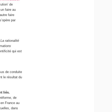
ution’ de
un faire au
utre faire
 s’opère par
La rationalité
rmations
tificité qui est
sus de conduite
t le résultat du
t liés.
 réforme, de
u en France au
tuelles, dans