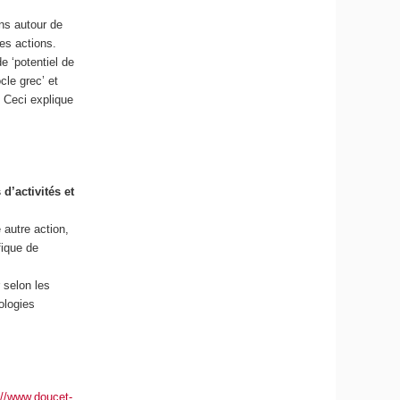
ens autour de
es actions.
e ‘potentiel de
cle grec’ et
. Ceci explique
d’activités et
 autre action,
fique de
 selon les
ologies
://www.doucet-