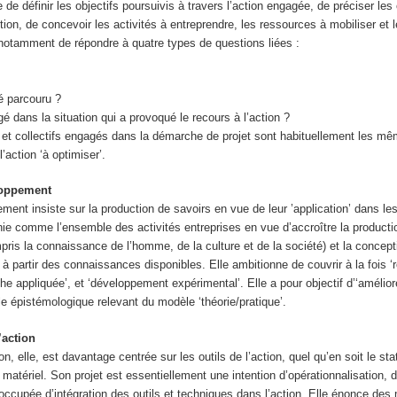
 de définir les objectifs poursuivis à travers l’action engagée, de préciser les 
tion, de concevoir les activités à entreprendre, les ressources à mobiliser et 
 notamment de répondre à quatre types de questions liées :
é parcouru ?
gé dans la situation qui a provoqué le recours à l’action ?
s et collectifs engagés dans la démarche de projet sont habituellement les m
’action ‘à optimiser’.
loppement
ent insiste sur la production de savoirs en vue de leur ’application’ dans les
nie comme l’ensemble des activités entreprises en vue d’accroître la producti
ris la connaissance de l’homme, de la culture et de la société) et la concept
’ à partir des connaissances disponibles. Elle ambitionne de couvrir à la fois 
he appliquée’, et ‘développement expérimental’. Elle a pour objectif d’‘améliore
le épistémologique relevant du modèle ‘théorie/pratique’.
’action
on, elle, est davantage centrée sur les outils de l’action, quel qu’en soit le stat
, matériel. Son projet est essentiellement une intention d’opérationnalisation,
réoccupée d’intégration des outils et techniques dans l’action. Elle énonce de