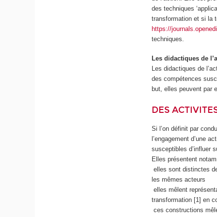
des techniques ‘applica
transformation et si la 
https://journals.openedi
techniques.
Les didactiques de l’
Les didactiques de l’ac
des compétences suscep
but, elles peuvent par e
DES ACTIVITE
Si l’on définit par con
l’engagement d’une actio
susceptibles d’influer 
Elles présentent notam
elles sont distinctes d
les mêmes acteurs
elles mêlent représent
transformation [1] en c
ces constructions mêlen