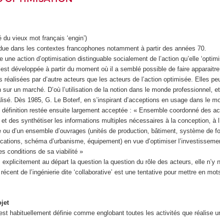
é du vieux mot français ‘engin’)
andue dans les contextes francophones notamment à partir des années 70.
une action d’optimisation distinguable socialement de l’action qu’elle ‘optimi
s’est développée à partir du moment où il a semblé possible de faire apparaitr
s réalisées par d’autre acteurs que les acteurs de l’action optimisée. Elles pe
n sur un marché. D’où l’utilisation de la notion dans le monde professionnel, et
lisé. Dès 1985, G. Le Boterf, en s’inspirant d’acceptions en usage dans le mo
e définition restée ensuite largement acceptée : « Ensemble coordonné des ac
 et des synthétiser les informations multiples nécessaires à la conception, à l
ge ou d’un ensemble d’ouvrages (unités de production, bâtiment, système de f
ations, schéma d’urbanisme, équipement) en vue d’optimiser l’investissemen
es conditions de sa viabilité »
s explicitement au départ la question la question du rôle des acteurs, elle n’y
 récent de l’ingénierie dite ‘collaborative’ est une tentative pour mettre en m
jet
est habituellement définie comme englobant toutes les activités que réalise u