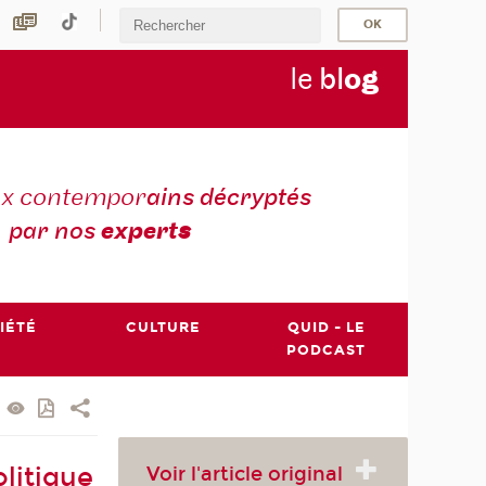
le
bl
o
g
ux contempor
ains décryptés
par nos
expert
s
IÉTÉ
CULTURE
QUID - LE
PODCAST
Voir l'article original
olitique