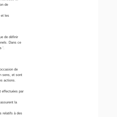
ion de
 et les
ue de définir
nnels. Dans ce
s ‘.
’occasion de
un sens, et sont
es actions.
t effectuées par
 assurent la
 relatifs à des