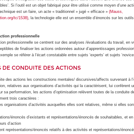
bles’. Si l’outil est un objet fabriqué pour être utilisé comme moyen d’une act
technique est un faire, un acte « traditionnel » jugé « efficace »
(Mauss,
tion.org/tc/1538)
, la technologie elle est un ensemble d’énoncés sur les outils
action professionnelle
tion professionnelle se centrent sur des analyses /évaluations du travail, en v
tibles de finaliser les actions ordonnées autour d’apprentissages professio
xemple se référer à l’écart constatable entre sujets ‘experts’ et sujets ‘novice
S DE CONDUITE DES ACTIONS
duite des actions les constructions mentales/ discursives/affects survenant à l
n, relatives aux organisations d’activités qui la caractérisent, lui confèrent 
sur sa performation, les actions d’optimisation relèvent toutes de la conduite d
ment trois caractères :
es organisations d’activités auxquelles elles sont relatives, même si elles son
ations/énoncés d’existants et représentations/énoncés de souhaitables, et en
ours d’action
t représentations/énoncés relatifs à des activités et représentations/énoncés