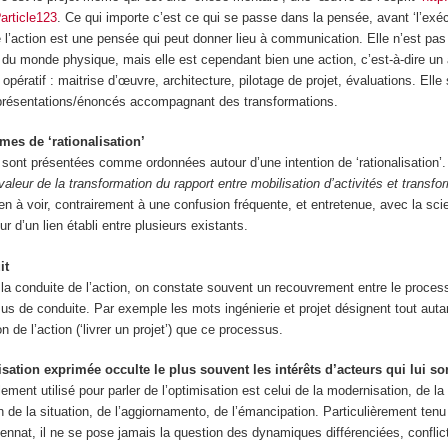
?article123
. Ce qui importe c’est ce qui se passe dans la pensée, avant ‘l’exéc
 l’action est une pensée qui peut donner lieu à communication. Elle n’est pas 
du monde physique, mais elle est cependant bien une action, c’est-à-dire un a
 opératif : maitrise d’œuvre, architecture, pilotage de projet, évaluations. Elle
eprésentations/énoncés accompagnant des transformations.
rmes de ‘rationalisation’
 sont présentées comme ordonnées autour d’une intention de ‘rationalisation’.
valeur de la transformation du rapport entre mobilisation d’activités et transfo
ien à voir, contrairement à une confusion fréquente, et entretenue, avec la scien
r d’un lien établi entre plusieurs existants.
it
 la conduite de l’action, on constate souvent un recouvrement entre le proces
sus de conduite. Par exemple les mots ingénierie et projet désignent tout autan
 de l’action (‘livrer un projet’) que ce processus.
isation exprimée occulte le plus souvent les intérêts d’acteurs qui lui son
ement utilisé pour parler de l’optimisation est celui de la modernisation, de la
ion de la situation, de l’aggiornamento, de l’émancipation. Particulièrement ten
ennat, il ne se pose jamais la question des dynamiques différenciées, conflic