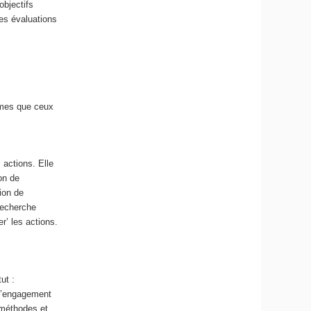
objectifs
les évaluations
êmes que ceux
 actions. Elle
on de
ion de
‘recherche
r’ les actions.
ut :
 d’engagement
s méthodes et