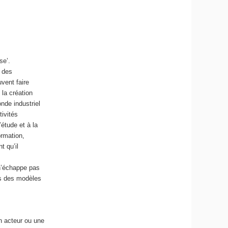
se’.
e des
uvent faire
 la création
nde industriel
tivités
’étude et à la
ormation,
t qu’il
 n’échappe pas
ots des modèles
n acteur ou une