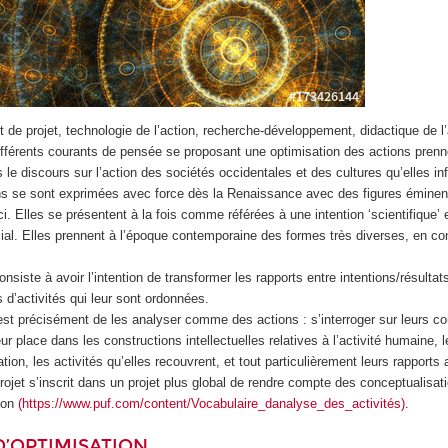
de projet, technologie de l’action, recherche-développement, didactique de l’
différents courants de pensée se proposant une optimisation des actions prenn
le discours sur l’action des sociétés occidentales et des cultures qu’elles in
ons se sont exprimées avec force dès la Renaissance avec des figures émin
ci. Elles se présentent à la fois comme référées à une intention ‘scientifique’
ial. Elles prennent à l’époque contemporaine des formes très diverses, en co
nsiste à avoir l’intention de transformer les rapports entre intentions/résulta
s d’activités qui leur sont ordonnées.
 est précisément de les analyser comme des actions : s’interroger sur leurs co
leur place dans les constructions intellectuelles relatives à l’activité humaine, l
tion, les activités qu’elles recouvrent, et tout particulièrement leurs rapports
projet s’inscrit dans un projet plus global de rendre compte des conceptualisat
ion
(https://www.puf.com/content/Vocabulaire_danalyse_des_activités)
.
D’OPTIMISATION