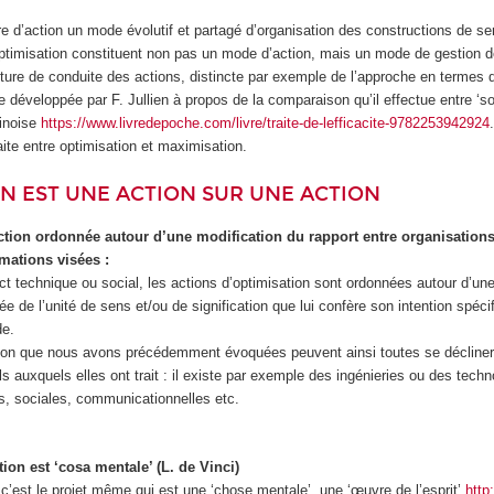
e d’action un mode évolutif et partagé d’organisation des constructions de s
’optimisation constituent non pas un mode d’action, mais un mode de gestion d
lture de conduite des actions, distincte par exemple de l’approche en termes d
ce développée par F. Jullien à propos de la comparaison qu’il effectue entre ‘so
hinoise
https://www.livredepoche.com/livre/traite-de-lefficacite-9782253942924
aite entre optimisation et maximisation.
ON EST UNE ACTION SUR UNE ACTION
ction ordonnée autour d’une modification du rapport entre organisations 
rmations visées :
ct technique ou social, les actions d’optimisation sont ordonnées autour d’une
tée de l’unité de sens et/ou de signification que lui confère son intention spéci
de.
ion que nous avons précédemment évoquées peuvent ainsi toutes se décliner
 auxquels elles ont trait : il existe par exemple des ingénieries ou des techn
es, sociales, communicationnelles etc.
tion est ‘cosa mentale’ (L. de Vinci)
c’est le projet même qui est une ‘chose mentale’, une ‘œuvre de l’esprit’
http