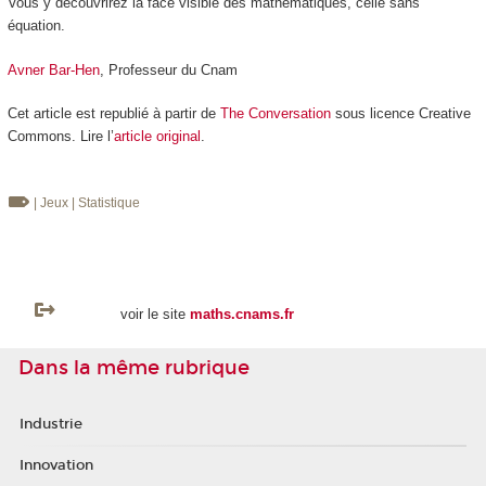
Vous y découvrirez la face visible des mathématiques, celle sans
équation.
Avner Bar-Hen
, Professeur du Cnam
Cet article est republié à partir de
The Conversation
sous licence Creative
Commons. Lire l’
article original
.
| Jeux
| Statistique
voir le site
maths.cnams.fr
Dans la même rubrique
Industrie
Innovation