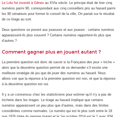
Le Loto fut inventé à Gênes
au XVI
e
siècle. Le principe était de tirer cinq
numéros parmi 90, correspondant aux cinq conseillers pris au hasard parmi
les 90 sénateurs pour former le conseil de la ville. On pariait sur le résultat
de ce tirage au sort.
Deux questions se posent aux joueuses et aux joueurs : certains numéros
apparaissent-ils plus souvent ? Certains numéros rapportent-ils plus que
d’autres ?
Comment gagner plus en jouant autant ?
La première question est donc de savoir si la Française des jeux « triche »
alors que la deuxième question permet de se demander s’il existe une
meilleure stratégie de jeu que de jouer des numéros au hasard. Nous
allons voir que la réponse à la première question est non, et que la réponse
à la deuxième question est oui.
Il y a un consensus chez les statisticiens pour estimer qu’il n’y a pas de
tricherie dans les tirages. Le tirage au hasard implique que certains
numéros apparaissent un peu plus que d’autres, mais dans des limites
considérées comme normales. Le numéro qui est le plus sorti entre le 19
mai 1976 (date du premier tirage) et le 1
er
octobre 2014 est le 1 avec 834