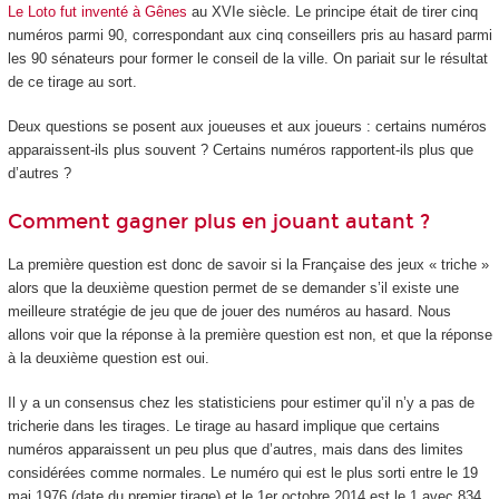
Le Loto fut inventé à Gênes
au XVI
e
siècle. Le principe était de tirer cinq
numéros parmi 90, correspondant aux cinq conseillers pris au hasard parmi
les 90 sénateurs pour former le conseil de la ville. On pariait sur le résultat
de ce tirage au sort.
Deux questions se posent aux joueuses et aux joueurs : certains numéros
apparaissent-ils plus souvent ? Certains numéros rapportent-ils plus que
d’autres ?
Comment gagner plus en jouant autant ?
La première question est donc de savoir si la Française des jeux « triche »
alors que la deuxième question permet de se demander s’il existe une
meilleure stratégie de jeu que de jouer des numéros au hasard. Nous
allons voir que la réponse à la première question est non, et que la réponse
à la deuxième question est oui.
Il y a un consensus chez les statisticiens pour estimer qu’il n’y a pas de
tricherie dans les tirages. Le tirage au hasard implique que certains
numéros apparaissent un peu plus que d’autres, mais dans des limites
considérées comme normales. Le numéro qui est le plus sorti entre le 19
mai 1976 (date du premier tirage) et le 1
er
octobre 2014 est le 1 avec 834