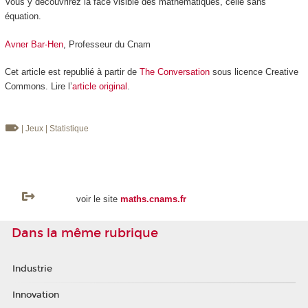
Vous y découvrirez la face visible des mathématiques, celle sans
équation.
Avner Bar-Hen
, Professeur du Cnam
Cet article est republié à partir de
The Conversation
sous licence Creative
Commons. Lire l’
article original
.
| Jeux
| Statistique
voir le site
maths.cnams.fr
Dans la même rubrique
Industrie
Innovation