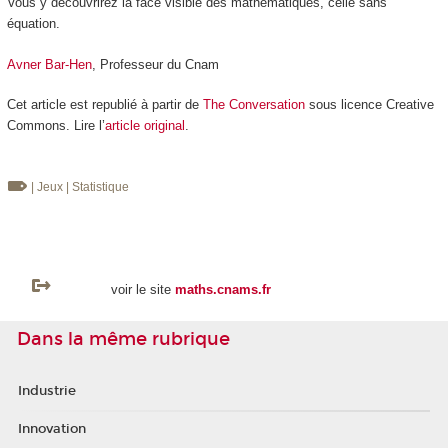
Vous y découvrirez la face visible des mathématiques, celle sans
équation.
Avner Bar-Hen
, Professeur du Cnam
Cet article est republié à partir de
The Conversation
sous licence Creative
Commons. Lire l’
article original
.
| Jeux
| Statistique
voir le site
maths.cnams.fr
Dans la même rubrique
Industrie
Innovation