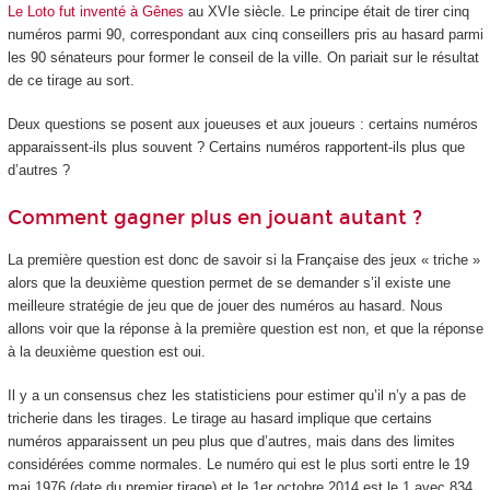
Le Loto fut inventé à Gênes
au XVI
e
siècle. Le principe était de tirer cinq
numéros parmi 90, correspondant aux cinq conseillers pris au hasard parmi
les 90 sénateurs pour former le conseil de la ville. On pariait sur le résultat
de ce tirage au sort.
Deux questions se posent aux joueuses et aux joueurs : certains numéros
apparaissent-ils plus souvent ? Certains numéros rapportent-ils plus que
d’autres ?
Comment gagner plus en jouant autant ?
La première question est donc de savoir si la Française des jeux « triche »
alors que la deuxième question permet de se demander s’il existe une
meilleure stratégie de jeu que de jouer des numéros au hasard. Nous
allons voir que la réponse à la première question est non, et que la réponse
à la deuxième question est oui.
Il y a un consensus chez les statisticiens pour estimer qu’il n’y a pas de
tricherie dans les tirages. Le tirage au hasard implique que certains
numéros apparaissent un peu plus que d’autres, mais dans des limites
considérées comme normales. Le numéro qui est le plus sorti entre le 19
mai 1976 (date du premier tirage) et le 1
er
octobre 2014 est le 1 avec 834