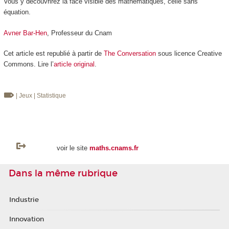
Vous y découvrirez la face visible des mathématiques, celle sans
équation.
Avner Bar-Hen
, Professeur du Cnam
Cet article est republié à partir de
The Conversation
sous licence Creative
Commons. Lire l’
article original
.
| Jeux
| Statistique
voir le site
maths.cnams.fr
Dans la même rubrique
Industrie
Innovation