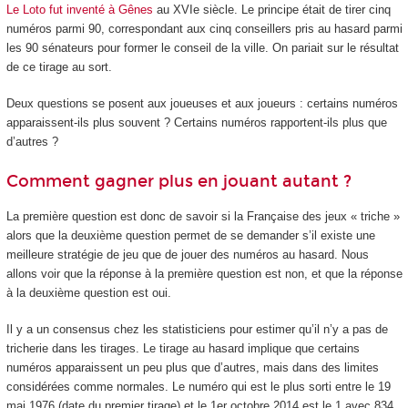
Le Loto fut inventé à Gênes
au XVI
e
siècle. Le principe était de tirer cinq
numéros parmi 90, correspondant aux cinq conseillers pris au hasard parmi
les 90 sénateurs pour former le conseil de la ville. On pariait sur le résultat
de ce tirage au sort.
Deux questions se posent aux joueuses et aux joueurs : certains numéros
apparaissent-ils plus souvent ? Certains numéros rapportent-ils plus que
d’autres ?
Comment gagner plus en jouant autant ?
La première question est donc de savoir si la Française des jeux « triche »
alors que la deuxième question permet de se demander s’il existe une
meilleure stratégie de jeu que de jouer des numéros au hasard. Nous
allons voir que la réponse à la première question est non, et que la réponse
à la deuxième question est oui.
Il y a un consensus chez les statisticiens pour estimer qu’il n’y a pas de
tricherie dans les tirages. Le tirage au hasard implique que certains
numéros apparaissent un peu plus que d’autres, mais dans des limites
considérées comme normales. Le numéro qui est le plus sorti entre le 19
mai 1976 (date du premier tirage) et le 1
er
octobre 2014 est le 1 avec 834