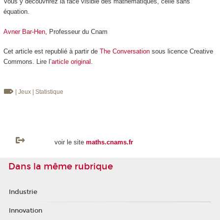
Vous y découvrirez la face visible des mathématiques, celle sans
équation.
Avner Bar-Hen
, Professeur du Cnam
Cet article est republié à partir de
The Conversation
sous licence Creative
Commons. Lire l’
article original
.
| Jeux
| Statistique
voir le site
maths.cnams.fr
Dans la même rubrique
Industrie
Innovation