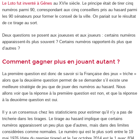
Le Loto fut inventé à Gênes
au XVI
e
siècle. Le principe était de tirer cinq
numéros parmi 90, correspondant aux cinq conseillers pris au hasard parmi
les 90 sénateurs pour former le conseil de la ville. On pariait sur le résultat
de ce tirage au sort.
Deux questions se posent aux joueuses et aux joueurs : certains numéros
apparaissent-ils plus souvent ? Certains numéros rapportent-ils plus que
d’autres ?
Comment gagner plus en jouant autant ?
La première question est donc de savoir si la Française des jeux « triche »
alors que la deuxième question permet de se demander s’il existe une
meilleure stratégie de jeu que de jouer des numéros au hasard. Nous
allons voir que la réponse à la première question est non, et que la réponse
à la deuxième question est oui.
Il y a un consensus chez les statisticiens pour estimer qu’il n’y a pas de
tricherie dans les tirages. Le tirage au hasard implique que certains
numéros apparaissent un peu plus que d’autres, mais dans des limites
considérées comme normales. Le numéro qui est le plus sorti entre le 19
mai 1976 (date du premier tirage) et le 1
er
octobre 2014 est le 1 avec 834