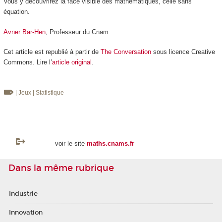
Vous y découvrirez la face visible des mathématiques, celle sans
équation.
Avner Bar-Hen
, Professeur du Cnam
Cet article est republié à partir de
The Conversation
sous licence Creative
Commons. Lire l’
article original
.
| Jeux
| Statistique
voir le site
maths.cnams.fr
Dans la même rubrique
Industrie
Innovation