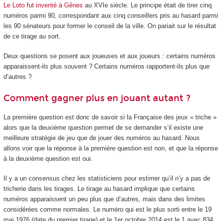
Le Loto fut inventé à Gênes
au XVI
e
siècle. Le principe était de tirer cinq
numéros parmi 90, correspondant aux cinq conseillers pris au hasard parmi
les 90 sénateurs pour former le conseil de la ville. On pariait sur le résultat
de ce tirage au sort.
Deux questions se posent aux joueuses et aux joueurs : certains numéros
apparaissent-ils plus souvent ? Certains numéros rapportent-ils plus que
d’autres ?
Comment gagner plus en jouant autant ?
La première question est donc de savoir si la Française des jeux « triche »
alors que la deuxième question permet de se demander s’il existe une
meilleure stratégie de jeu que de jouer des numéros au hasard. Nous
allons voir que la réponse à la première question est non, et que la réponse
à la deuxième question est oui.
Il y a un consensus chez les statisticiens pour estimer qu’il n’y a pas de
tricherie dans les tirages. Le tirage au hasard implique que certains
numéros apparaissent un peu plus que d’autres, mais dans des limites
considérées comme normales. Le numéro qui est le plus sorti entre le 19
mai 1976 (date du premier tirage) et le 1
er
octobre 2014 est le 1 avec 834