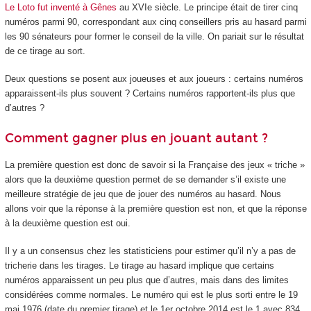
Le Loto fut inventé à Gênes
au XVI
e
siècle. Le principe était de tirer cinq
numéros parmi 90, correspondant aux cinq conseillers pris au hasard parmi
les 90 sénateurs pour former le conseil de la ville. On pariait sur le résultat
de ce tirage au sort.
Deux questions se posent aux joueuses et aux joueurs : certains numéros
apparaissent-ils plus souvent ? Certains numéros rapportent-ils plus que
d’autres ?
Comment gagner plus en jouant autant ?
La première question est donc de savoir si la Française des jeux « triche »
alors que la deuxième question permet de se demander s’il existe une
meilleure stratégie de jeu que de jouer des numéros au hasard. Nous
allons voir que la réponse à la première question est non, et que la réponse
à la deuxième question est oui.
Il y a un consensus chez les statisticiens pour estimer qu’il n’y a pas de
tricherie dans les tirages. Le tirage au hasard implique que certains
numéros apparaissent un peu plus que d’autres, mais dans des limites
considérées comme normales. Le numéro qui est le plus sorti entre le 19
mai 1976 (date du premier tirage) et le 1
er
octobre 2014 est le 1 avec 834