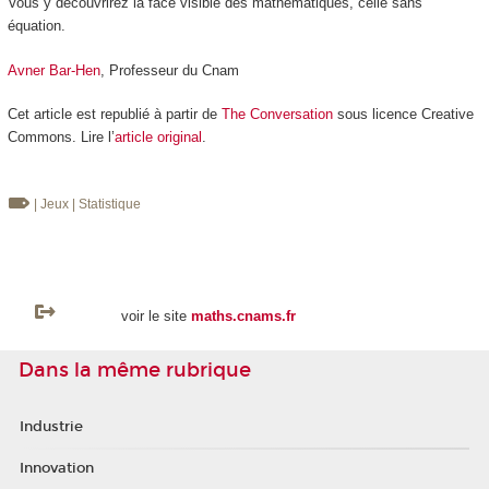
Vous y découvrirez la face visible des mathématiques, celle sans
équation.
Avner Bar-Hen
, Professeur du Cnam
Cet article est republié à partir de
The Conversation
sous licence Creative
Commons. Lire l’
article original
.
| Jeux
| Statistique
voir le site
maths.cnams.fr
Dans la même rubrique
Industrie
Innovation