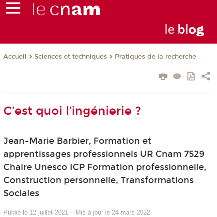
le
bl
o
g
Sciences et techniques
Pratiques de la recherche
Accueil
C’est quoi l’ingénierie ?
Jean-Marie Barbier, Formation et
apprentissages professionnels UR Cnam 7529
Chaire Unesco ICP Formation professionnelle,
Construction personnelle, Transformations
Sociales
Publié le 12 juillet 2021
–
Mis à jour le 24 mars 2022