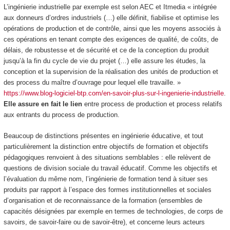
L’ingénierie industrielle par exemple est selon AEC et Itmedia «
intégrée
aux donneurs d’ordres industriels
(…) elle définit, fiabilise et optimise les
opérations de production et de contrôle, ainsi que les moyens associés à
ces opérations en tenant compte des exigences de qualité, de coûts, de
délais, de robustesse et de sécurité et ce de la conception du produit
jusqu’à la fin du cycle de vie du projet (…) elle assure les études, la
conception et la supervision de la réalisation des unités de production et
des process du maître d’ouvrage pour lequel elle travaille. »
https://www.blog-logiciel-btp.com/en-savoir-plus-sur-l-ingenierie-industrielle
.
Elle assure en fait le lien
entre process de production et process relatifs
aux entrants du process de production
.
Beaucoup de distinctions présentes en ingénierie éducative, et tout
particulièrement
la distinction entre objectifs de formation et objectifs
pédagogiques
renvoient à des situations semblables : elle relèvent de
questions de division sociale du travail éducatif. Comme les objectifs et
l’évaluation du même nom, l’
ingénierie de formation
tend à situer ses
produits par rapport à l’espace des
formes institutionnelles et sociales
d’organisation et de reconnaissance de la formation
(ensembles de
capacités désignées par exemple en termes de technologies, de corps de
savoirs, de savoir-faire ou de savoir-être), et concerne leurs acteurs