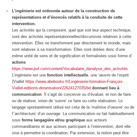
L’ingénierie est ordonnée autour de la construction de
représentations et d’énoncés relatifs à la conduite de cette
intervention.
Les activités qui la composent, quel que soit leur aspect technique,
sont des activités
représentationnelles/discursives relatives à cette
intervention
. Elles ne transforment pas directement le monde, mais
sont relatives à sa transformation. Elles sont dotées donc d’une
même unité de sens et de signification et formalisées sous forme d’
actions
https://www.puf.com/content/Vocabulaire_danalyse_des_activités
.
L’ingénierie est une
fonction intellectuelle
, une ‘œuvre de l’esprit
(Viallet
https://www.abebooks.fr/Lingénierie-formation-François-
Viallet-editions-doranisation/22624127035/bd
donnant lieu à
communication
.
Il s’agit de concevoir ou d’évaluer, et non de faire
ou de réaliser, sinon de ‘suivre’ ce faire ou cette réalisation. Le
langage spontanément utilisé est celui de la ‘maîtrise d’oeuvre’ ou de
l’’architecture’ d’un ouvrage. La communication se fait habituellement
sous
forme langagière et/ou graphique
aux acteurs
commanditaires et aux acteurs participant à l’intervention, dont elle
vise à permettre la coordination. Par extension, la notion peut être