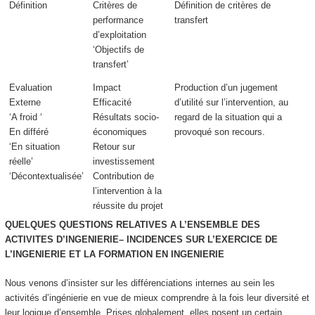
Définition
Critères de
Définition de critères de
performance
transfert
d’exploitation
‘Objectifs de
transfert’
Evaluation
Impact
Production d’un
jugement
Externe
Efficacité
d’utilité
sur l’intervention,
au
‘A froid ‘
Résultats socio-
regard de la situation
qui a
En différé
économiques
provoqué son recours.
‘En situation
Retour sur
réelle’
investissement
‘Décontextualisée’
Contribution de
l’intervention à la
réussite du projet
QUELQUES QUESTIONS RELATIVES A L’ENSEMBLE DES
ACTIVITES D’INGENIERIE– INCIDENCES SUR L’EXERCICE DE
L’INGENIERIE ET LA FORMATION EN INGENIERIE
Nous venons d’insister sur les différenciations internes au sein les
activités d’ingénierie en vue de mieux comprendre à la fois leur diversité et
leur logique d’ensemble. Prises globalement, elles posent un certain