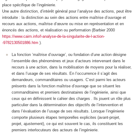
place spécifique de l’ingénierie.
Une autre distinction, d’intérêt général pour l’analyse des actions, peut être
introduite : la distinction au sein des actions entre
maîtrise d’ouvrage
et
recours aux actions,
maîtrise d’œuvre
ou mise en représentation et en
énoncés des actions, et
réalisation
ou performation (Barbier 2000
https://www.cairn.info/l-analyse-de-la-singularite-de-l-action-
-9782130501886.htm
).
La fonction ‘maîtrise d’ouvrage’
, ou fondation d’une action désigne
l’ensemble des phénomènes et jeux d’acteurs intervenant dans le
recours à une action, dans la mobilisation de moyens pour la réaliser,
et dans l’usage de ses résultats
. En l’occurrence il s’agit des
demandeurs, commanditaires ou usagers.
C’est parmi les acteurs
présents dans la fonction maîtrise d’ouvrage que se situent les
commanditaires et premiers destinataires de l’ingénierie, ainsi que
ceux qui en définissent le cahier des charges
. Ils jouent un rôle plus
particulier dans la détermination des objectifs de l’intervention et
dans l’évaluation de l’usage de ses résultats. Lorsque l’ingénierie
comporte plusieurs étapes temporelles explicites (avant-projet,
projet, ajustement), ce qui est souvent le cas, ils constituent les
premiers
interlocuteurs
des acteurs de l’ingénierie.