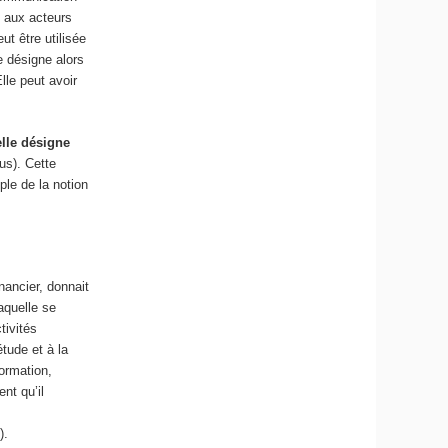
 aux acteurs
ut être utilisée
e désigne alors
lle peut avoir
elle désigne
s). Cette
ple de la notion
nancier, donnait
aquelle se
tivités
étude et à la
ormation,
nt qu’il
).