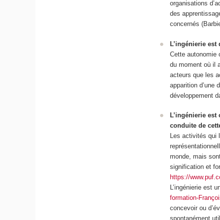
organisations d’a
des apprentissage
concernés (Barbie
L’ingénierie est 
Cette autonomie o
du moment où il a
acteurs que les 
apparition d’une 
développement da
L’ingénierie est
conduite de cett
Les activités qui
représentationnell
monde, mais sont 
signification et f
https://www.puf.
L’ingénierie est 
formation-Françoi
concevoir ou d’éva
spontanément util