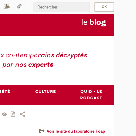
le
bl
o
g
ux contempor
ains décryptés
par nos
expert
s
IÉTÉ
CULTURE
QUID - LE
PODCAST
Voir le site du laboratoire Foap