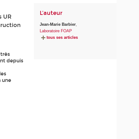
L'auteur
s UR
ruction
Jean-Marie Barbier
,
Laboratoire FOAP
tous ses articles
très
ent depuis
a
les
à une