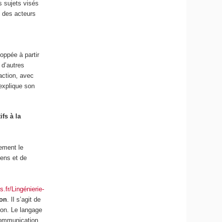
s sujets visés
x des acteurs
loppée à partir
 d’autres
saction, avec
explique son
fs à la
tement le
ens et de
.fr/Lingénierie-
ion
.
Il s’agit de
tion. Le langage
 communication