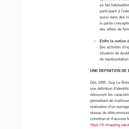
se fait habituell
participant à l’in
aussi dans des si
la partie concepti
des effets de for
Enfin la notion d
(les activités d’i
situation de doub
de représentation
UNE DEFINITION DE
Dès 1985, Guy Le Boterf
une définition d’
identifi
retrouvent les caractér
permettant de maîtriser
réalisation d’un ouvra
réseau de télécommunic
constitue et d’assurer l
https://fr.shopping.ra