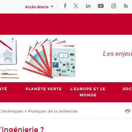
Accès directs
Les enje
NTÉ
PLANÈTE VERTE
L'EUROPE ET LE
SOC
MONDE
t techniques
Pratiques de la recherche
l’ingénierie ?