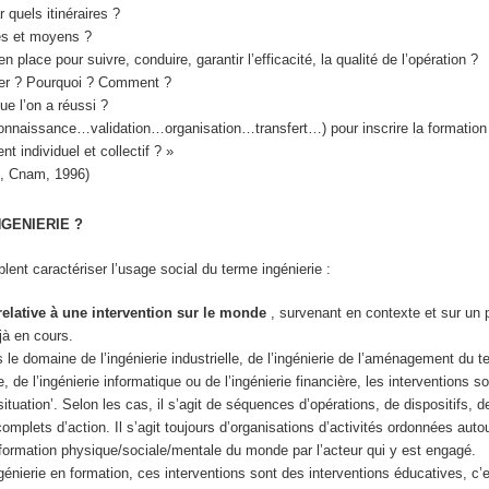
quels itinéraires ?
es et moyens ?
 place pour suivre, conduire, garantir l’efficacité, la qualité de l’opération ?
uer ? Pourquoi ? Comment ?
e l’on a réussi ?
connaissance…validation…organisation…transfert…) pour inscrire la formation
t individuel et collectif ? »
ie, Cnam, 1996)
NGENIERIE ?
lent caractériser l’usage social du terme
ingénierie
:
 relative à une intervention sur le monde
, survenant en contexte et sur un
jà en cours.
 le domaine de l’ingénierie industrielle, de l’ingénierie de l’aménagement du ter
le, de l’ingénierie informatique ou de l’ingénierie financière, les interventions s
situation’. Selon les cas, il s’agit de séquences d’opérations, de dispositifs,
mplets d’action. Il s’agit toujours d’organisations d’activités ordonnées auto
nsformation physique/sociale/mentale du monde
par l’acteur
qui y est engagé.
ngénierie en formation, ces interventions sont des
interventions éducatives
, c’