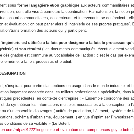
ement sous
forme langagière et/ou graphique
aux acteurs commanditaires et
tervention, dont elle vise à permettre la coordination. Par extension, la notion pe
tuations où commanditaires, concepteurs, et intervenants se confondent ; ell
on et évaluation : on peut parler alors d’’ingénierie de ses propres pratiques’. E
mation/transformation des acteurs qui y participent.
’ingénierie est utilisée à la fois pour désigner à la fois le processus qu’
ngénierie)
et son résultat
( les documents communiqués, éventuellement vendu
le désignation est commune au vocabulaire de l’action : c’est le cas par exem
 elle-même, à la fois processus et produit.
 DESIGNATION
, s’inspirant pour partie d’acceptions en usage dans le monde industriel et fi
cation
largement acceptée dans les milieux professionnels spécialisés, dans l
istiques précédentes, en contexte d’entreprise : « Ensemble coordonné des ac
 et de synthétiser les informations multiples nécessaires à la conception, à l’
ge ou d’un ensemble d’ouvrages ( unités de production, bâtiment, système de f
ations, schéma d’urbanisme, équipement..) en vue d’optimiser l’investisseme
es conditions de sa viabilité » (Le Boterf,
kuten.com/mfp/5012221/ingenierie-et-evaluation-des-competences-guy-le-boterf