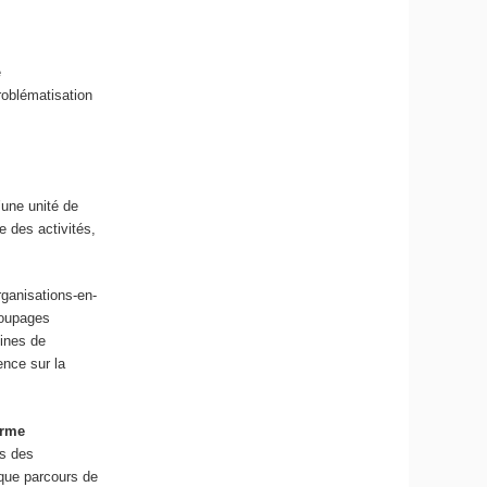
e
problématisation
’une unité de
e des activités,
rganisations-en-
écoupages
lines de
ence sur la
orme
ns des
 que parcours de