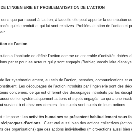
DE L’INGENIERIE ET PROBLEMATISATION DE L’ACTION
 sens que par rapport à l’action, à laquelle elle peut apporter la contribution d
ncés qu’elle produit et qui lui sont relatives. Problématisation de l’action et 
air.
tion de l’action
:
ibution a l’habitude de définir l’action comme un ensemble d’
activités dotées d
tions par et pour les acteurs qui y sont engagés
(Barbier, Vocabulaire d’analys
 de lier systématiquement, au sein de l’action, pensées, communications et o
 constituent. Les découpages de l’action introduits par l’ingénierie sont des d
acteurs concernés, ce qui est différent des découpages introduits par les discip
aussi de lier systématiquement actions et sujets engagés, ce qui a une incid
 survient à et chez ces derniers : les sujets sont sujets de leurs actions.
at s’impose :
les activités humaines se présentent habituellement sous f
réciproques d’actions
. C’est vrai aussi bien des actions collectives (actio
ions des organisations) que des actions individuelles (micro-actions aussi bien