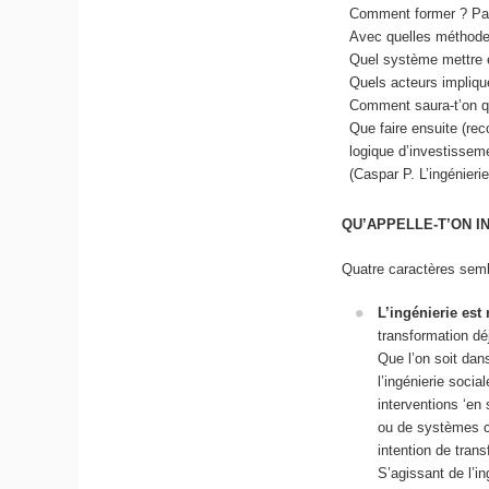
Comment former ? Par 
Avec quelles méthod
Quel système mettre en
Quels acteurs impliq
Comment saura-t’on qu
Que faire ensuite (re
logique d’investissemen
(Caspar P. L’ingénier
QU’APPELLE-T’ON I
Quatre caractères semb
L’ingénierie est
transformation dé
Que l’on soit dans
l’ingénierie socia
interventions ‘en 
ou de systèmes co
intention de tra
S’agissant de l’i