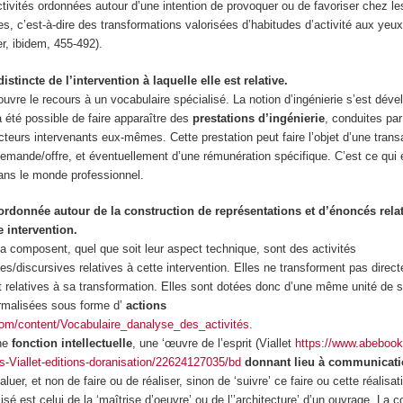
ctivités ordonnées autour d’une intention de provoquer ou de favoriser chez le
s, c’est-à-dire des transformations valorisées d’habitudes d’activité aux yeu
r, ibidem, 455-492).
distincte de l’intervention à laquelle elle est relative.
uvre le recours à un vocabulaire spécialisé.
La notion d’ingénierie s’est déve
 été possible de faire apparaître des
prestations d’ingénierie
, conduites par
acteurs intervenants eux-mêmes.
Cette prestation peut faire l’objet d’une tran
demande/offre, et éventuellement d’une rémunération spécifique. C’est ce qui 
ns le monde professionnel.
 ordonnée autour de la construction de représentations et d’énoncés relati
e intervention.
 la composent, quel que soit leur aspect technique, sont des activités
es/discursives relatives à cette intervention
. Elles ne transforment pas direc
relatives à sa transformation. Elles sont dotées donc d’une même unité de s
ormalisées sous forme d’
actions
com/content/Vocabulaire_danalyse_des_activités
.
une
fonction intellectuelle
, une ‘œuvre de l’esprit (Viallet
https://www.abebooks
s-Viallet-editions-doranisation/22624127035/bd
donnant lieu à communicat
luer, et non de faire ou de réaliser, sinon de ‘suivre’ ce faire ou cette réalisa
isé est celui de la ‘maîtrise d’oeuvre’ ou de l’’architecture’ d’un ouvrage. La