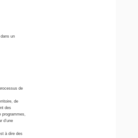
 dans un
 processus de
ritoire, de
ont des
 de programmes,
ur d’une
est à dire des