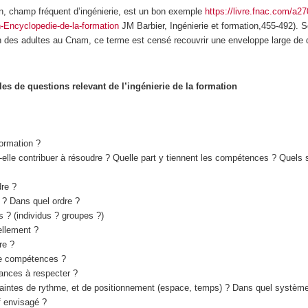
on, champ fréquent d’ingénierie, est un bon exemple
https://livre.fnac.com/a2
-Encyclopedie-de-la-formation
JM Barbier, Ingénierie et formation,455-492). 
n des adultes au Cnam, ce terme est censé recouvrir une enveloppe large de 
s de questions relevant de l’ingénierie de la formation
formation ?
elle contribuer à résoudre ? Quelle part y tiennent les compétences ? Quels 
dre ?
 ? Dans quel ordre ?
? (individus ? groupes ?)
ellement ?
re ?
de compétences ?
ances à respecter ?
raintes de rythme, et de positionnement (espace, temps) ? Dans quel système
if envisagé ?