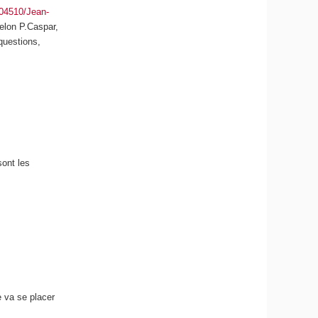
704510/Jean-
Selon P.Caspar,
questions,
sont les
 va se placer