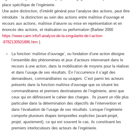
place spécifique de l’ingénierie.
Une autre distinction, d’intérêt général pour l’analyse des actions, peut être
introduite : la distinction au sein des actions entre
maîtrise d’ouvrage
et
recours aux actions,
maîtrise d’œuvre
ou mise en représentation et en
énoncés des actions, et
réalisation
ou performation (Barbier 2000
https://www.cairn.info/l-analyse-de-la-singularite-de-l-action-
-9782130501886.htm
).
La fonction ‘maîtrise d’ouvrage’
, ou fondation d’une action désigne
l’ensemble des phénomènes et jeux d’acteurs intervenant dans le
recours à une action, dans la mobilisation de moyens pour la réaliser,
et dans l’usage de ses résultats
. En l’occurrence il s’agit des
demandeurs, commanditaires ou usagers.
C’est parmi les acteurs
présents dans la fonction maîtrise d’ouvrage que se situent les
commanditaires et premiers destinataires de l’ingénierie, ainsi que
ceux qui en définissent le cahier des charges
. Ils jouent un rôle plus
particulier dans la détermination des objectifs de l’intervention et
dans l’évaluation de l’usage de ses résultats. Lorsque l’ingénierie
comporte plusieurs étapes temporelles explicites (avant-projet,
projet, ajustement), ce qui est souvent le cas, ils constituent les
premiers
interlocuteurs
des acteurs de l’ingénierie.