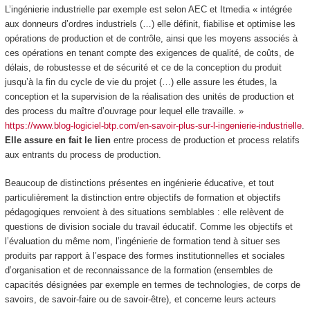
L’ingénierie industrielle par exemple est selon AEC et Itmedia «
intégrée
aux donneurs d’ordres industriels
(…) elle définit, fiabilise et optimise les
opérations de production et de contrôle, ainsi que les moyens associés à
ces opérations en tenant compte des exigences de qualité, de coûts, de
délais, de robustesse et de sécurité et ce de la conception du produit
jusqu’à la fin du cycle de vie du projet (…) elle assure les études, la
conception et la supervision de la réalisation des unités de production et
des process du maître d’ouvrage pour lequel elle travaille. »
https://www.blog-logiciel-btp.com/en-savoir-plus-sur-l-ingenierie-industrielle
.
Elle assure en fait le lien
entre process de production et process relatifs
aux entrants du process de production
.
Beaucoup de distinctions présentes en ingénierie éducative, et tout
particulièrement
la distinction entre objectifs de formation et objectifs
pédagogiques
renvoient à des situations semblables : elle relèvent de
questions de division sociale du travail éducatif. Comme les objectifs et
l’évaluation du même nom, l’
ingénierie de formation
tend à situer ses
produits par rapport à l’espace des
formes institutionnelles et sociales
d’organisation et de reconnaissance de la formation
(ensembles de
capacités désignées par exemple en termes de technologies, de corps de
savoirs, de savoir-faire ou de savoir-être), et concerne leurs acteurs