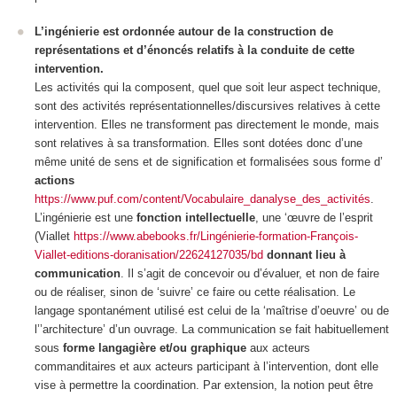
L’ingénierie est ordonnée autour de la construction de
représentations et d’énoncés relatifs à la conduite de cette
intervention.
Les activités qui la composent, quel que soit leur aspect technique,
sont des activités
représentationnelles/discursives relatives à cette
intervention
. Elles ne transforment pas directement le monde, mais
sont relatives à sa transformation. Elles sont dotées donc d’une
même unité de sens et de signification et formalisées sous forme d’
actions
https://www.puf.com/content/Vocabulaire_danalyse_des_activités
.
L’ingénierie est une
fonction intellectuelle
, une ‘œuvre de l’esprit
(Viallet
https://www.abebooks.fr/Lingénierie-formation-François-
Viallet-editions-doranisation/22624127035/bd
donnant lieu à
communication
.
Il s’agit de concevoir ou d’évaluer, et non de faire
ou de réaliser, sinon de ‘suivre’ ce faire ou cette réalisation. Le
langage spontanément utilisé est celui de la ‘maîtrise d’oeuvre’ ou de
l’’architecture’ d’un ouvrage. La communication se fait habituellement
sous
forme langagière et/ou graphique
aux acteurs
commanditaires et aux acteurs participant à l’intervention, dont elle
vise à permettre la coordination. Par extension, la notion peut être