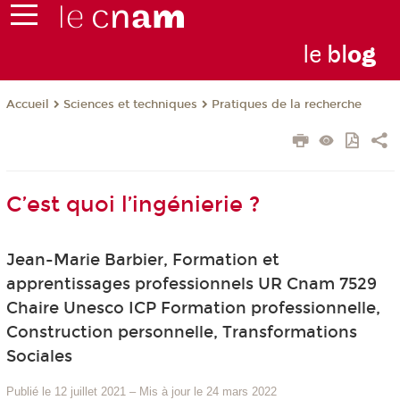
le
bl
o
g
Sciences et techniques
Pratiques de la recherche
Accueil
C’est quoi l’ingénierie ?
Jean-Marie Barbier, Formation et
apprentissages professionnels UR Cnam 7529
Chaire Unesco ICP Formation professionnelle,
Construction personnelle, Transformations
Sociales
Publié le 12 juillet 2021
–
Mis à jour le 24 mars 2022