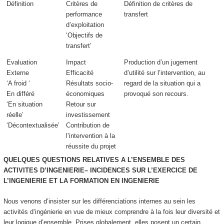
Définition
Critères de
Définition de critères de
performance
transfert
d’exploitation
‘Objectifs de
transfert’
Evaluation
Impact
Production d’un
jugement
Externe
Efficacité
d’utilité
sur l’intervention,
au
‘A froid ‘
Résultats socio-
regard de la situation
qui a
En différé
économiques
provoqué son recours.
‘En situation
Retour sur
réelle’
investissement
‘Décontextualisée’
Contribution de
l’intervention à la
réussite du projet
QUELQUES QUESTIONS RELATIVES A L’ENSEMBLE DES
ACTIVITES D’INGENIERIE– INCIDENCES SUR L’EXERCICE DE
L’INGENIERIE ET LA FORMATION EN INGENIERIE
Nous venons d’insister sur les différenciations internes au sein les
activités d’ingénierie en vue de mieux comprendre à la fois leur diversité et
leur logique d’ensemble. Prises globalement, elles posent un certain